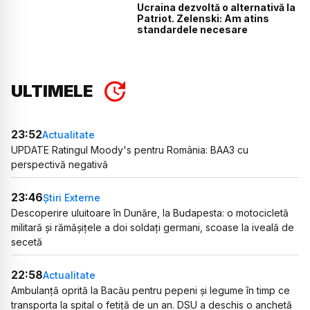
Ucraina dezvoltă o alternativă la
Patriot. Zelenski: Am atins
standardele necesare
ULTIMELE
23:52
Actualitate
UPDATE Ratingul Moody's pentru România: BAA3 cu
perspectivă negativă
23:46
Știri Externe
Descoperire uluitoare în Dunăre, la Budapesta: o motocicletă
militară și rămășițele a doi soldați germani, scoase la iveală de
secetă
22:58
Actualitate
Ambulanță oprită la Bacău pentru pepeni și legume în timp ce
transporta la spital o fetiță de un an. DSU a deschis o anchetă