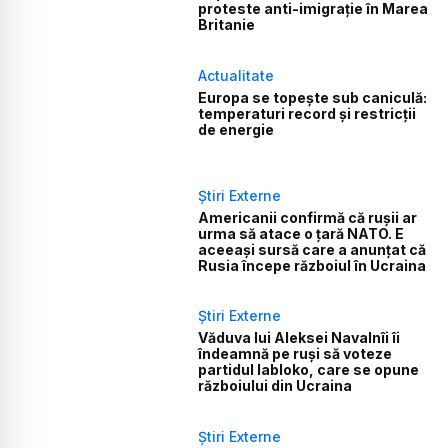
proteste anti-imigrație în Marea
Britanie
Actualitate
Europa se topește sub caniculă:
temperaturi record și restricții
de energie
Știri Externe
Americanii confirmă că rușii ar
urma să atace o țară NATO. E
aceeași sursă care a anunțat că
Rusia începe războiul în Ucraina
Știri Externe
Văduva lui Aleksei Navalnîi îi
îndeamnă pe ruși să voteze
partidul Iabloko, care se opune
războiului din Ucraina
Știri Externe