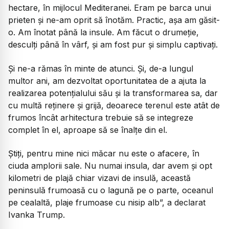
hectare, în mijlocul Mediteranei. Eram pe barca unui
prieten și ne-am oprit să înotăm. Practic, așa am găsit-
o. Am înotat până la insule. Am făcut o drumeție,
desculți până în vârf, și am fost pur și simplu captivați.
Și ne-a rămas în minte de atunci. Și, de-a lungul
multor ani, am dezvoltat oportunitatea de a ajuta la
realizarea potențialului său și la transformarea sa, dar
cu multă reținere și grijă, deoarece terenul este atât de
frumos încât arhitectura trebuie să se integreze
complet în el, aproape să se înalțe din el.
Știți, pentru mine nici măcar nu este o afacere, în
ciuda amplorii sale. Nu numai insula, dar avem și opt
kilometri de plajă chiar vizavi de insulă, această
peninsulă frumoasă cu o lagună pe o parte, oceanul
pe cealaltă, plaje frumoase cu nisip alb”,
a declarat
Ivanka Trump.