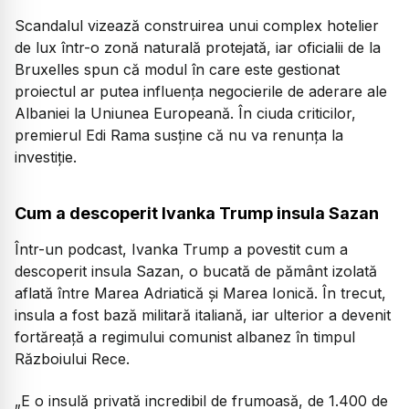
Scandalul vizează construirea unui complex hotelier
de lux într-o zonă naturală protejată, iar oficialii de la
Bruxelles spun că modul în care este gestionat
proiectul ar putea influența negocierile de aderare ale
Albaniei la Uniunea Europeană. În ciuda criticilor,
premierul Edi Rama susține că nu va renunța la
investiție.
Cum a descoperit Ivanka Trump insula Sazan
Într-un podcast, Ivanka Trump a povestit cum a
descoperit insula Sazan, o bucată de pământ izolată
aflată între Marea Adriatică și Marea Ionică. În trecut,
insula a fost bază militară italiană, iar ulterior a devenit
fortăreață a regimului comunist albanez în timpul
Războiului Rece.
„E o insulă privată incredibil de frumoasă, de 1.400 de