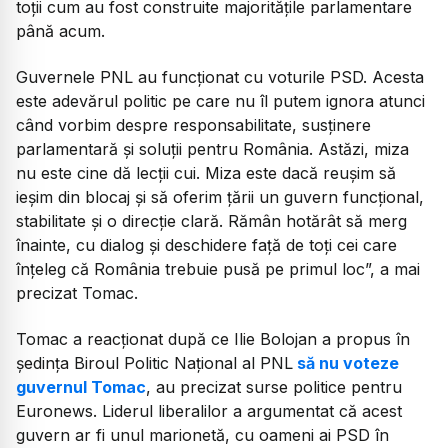
toții cum au fost construite majoritățile parlamentare
până acum.
Guvernele PNL au funcționat cu voturile PSD. Acesta
este adevărul politic pe care nu îl putem ignora atunci
când vorbim despre responsabilitate, susținere
parlamentară și soluții pentru România. Astăzi, miza
nu este cine dă lecții cui. Miza este dacă reușim să
ieșim din blocaj și să oferim țării un guvern funcțional,
stabilitate și o direcție clară. Rămân hotărât să merg
înainte, cu dialog și deschidere față de toți cei care
înțeleg că România trebuie pusă pe primul loc
”, a mai
precizat Tomac.
Tomac a reacționat după ce Ilie Bolojan a propus în
ședința Biroul Politic Național al PNL
să nu voteze
guvernul Tomac
, au precizat surse politice pentru
Euronews. Liderul liberalilor a argumentat că acest
guvern ar fi unul marionetă, cu oameni ai PSD în