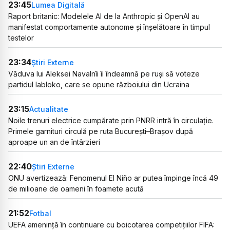
23:45
Lumea Digitală
Raport britanic: Modelele AI de la Anthropic și OpenAI au
manifestat comportamente autonome și înșelătoare în timpul
testelor
23:34
Știri Externe
Văduva lui Aleksei Navalnîi îi îndeamnă pe ruși să voteze
partidul Iabloko, care se opune războiului din Ucraina
23:15
Actualitate
Noile trenuri electrice cumpărate prin PNRR intră în circulație.
Primele garnituri circulă pe ruta București–Brașov după
aproape un an de întârzieri
22:40
Știri Externe
ONU avertizează: Fenomenul El Niño ar putea împinge încă 49
de milioane de oameni în foamete acută
21:52
Fotbal
UEFA amenință în continuare cu boicotarea competițiilor FIFA: