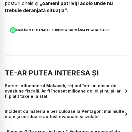
posturi cheie și
„oameni potriviți acolo unde nu
trebuie deranjată situația”.
URMĂREȘTE CANALUL EURONEWS ROMÂNIA PE WHATSAPP!
TE-AR PUTEA INTERESA ȘI
Surse: Influencerul Makaveli, reținut într-un dosar de
evaziune fiscală. Ar fi încasat milioane de lei și nu și-ar
fi plătit taxele la stat
Incident cu materiale periculoase la Pentagon: mai multe
etaje și coridoare au fost evacuate și izolate
„Popovici? De expus în Luvru”. Federația europeană de