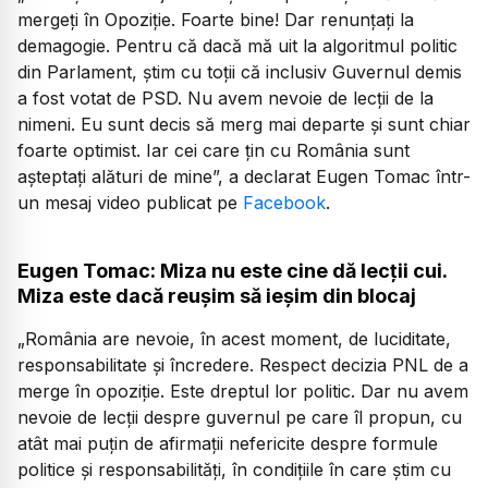
mergeți în Opoziție. Foarte bine! Dar renunțați la
demagogie. Pentru că dacă mă uit la algoritmul politic
din Parlament, știm cu toții că inclusiv Guvernul demis
a fost votat de PSD. Nu avem nevoie de lecții de la
nimeni. Eu sunt decis să merg mai departe și sunt chiar
foarte optimist. Iar cei care țin cu România sunt
așteptați alături de mine
”, a declarat Eugen Tomac într-
un mesaj video publicat pe
Facebook
.
Eugen Tomac: Miza nu este cine dă lecții cui.
Miza este dacă reușim să ieșim din blocaj
„
România are nevoie, în acest moment, de luciditate,
responsabilitate și încredere. Respect decizia PNL de a
merge în opoziție. Este dreptul lor politic. Dar nu avem
nevoie de lecții despre guvernul pe care îl propun, cu
atât mai puțin de afirmații nefericite despre formule
politice și responsabilități, în condițiile în care știm cu