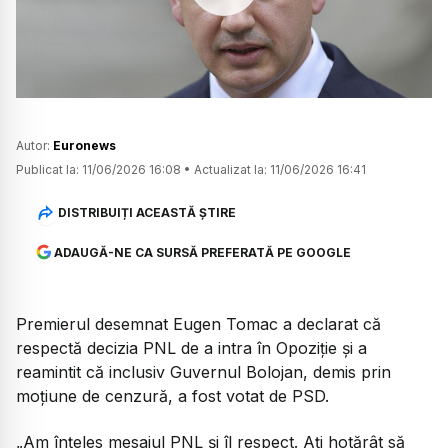
Watch
Autor:
Euronews
Publicat la:
11/06/2026 16:08
•
Actualizat la:
11/06/2026 16:41
DISTRIBUIȚI ACEASTĂ ȘTIRE
ADAUGĂ-NE CA SURSĂ PREFERATĂ PE GOOGLE
Premierul desemnat Eugen Tomac a declarat că
respectă decizia PNL de a intra în Opoziție și a
reamintit că inclusiv Guvernul Bolojan, demis prin
moțiune de cenzură, a fost votat de PSD.
„Am înțeles mesajul PNL și îl respect. Ați hotărât să