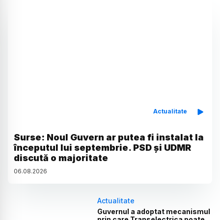
Actualitate
Surse: Noul Guvern ar putea fi instalat la
începutul lui septembrie. PSD și UDMR
discută o majoritate
06
.
08
.
2026
Actualitate
Guvernul a adoptat mecanismul
prin care Transelectrica poate