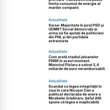
limita consumul de energie al
marilor companii
Actualitate
Surse: Majoritate în jurul PSD și
UDMR? Social democrații ar
urma să fie ajutați de politicieni
din PNL și din partidele
extremiste
Actualitate
Cum arată stadiul jaloanelor
PNRR în acest moment.
Ministrul Pîslaru a salvat 3,4
miliarde de euro nerambursabili
Actualitate
Scandal cu legea integrității în
ziua în care Nicușor Dan a
publicat declarația de avere a
Mirabelei Grădinaru. Șeful ANI
spune că legea e inaplicabilă