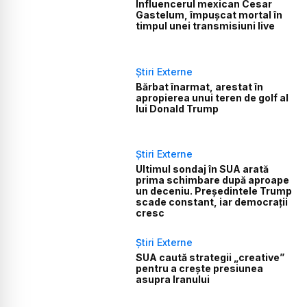
Influencerul mexican Cesar
Gastelum, împușcat mortal în
timpul unei transmisiuni live
Știri Externe
Bărbat înarmat, arestat în
apropierea unui teren de golf al
lui Donald Trump
Știri Externe
Ultimul sondaj în SUA arată
prima schimbare după aproape
un deceniu. Președintele Trump
scade constant, iar democrații
cresc
Știri Externe
SUA caută strategii „creative”
pentru a crește presiunea
asupra Iranului