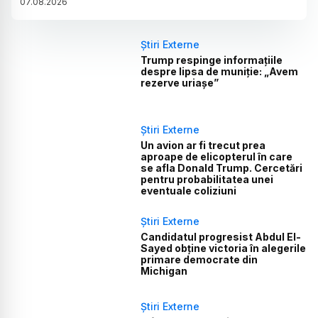
07
.
08
.
2026
Știri Externe
Trump respinge informațiile
despre lipsa de muniție: „Avem
rezerve uriașe”
Știri Externe
Un avion ar fi trecut prea
aproape de elicopterul în care
se afla Donald Trump. Cercetări
pentru probabilitatea unei
eventuale coliziuni
Știri Externe
Candidatul progresist Abdul El-
Sayed obține victoria în alegerile
primare democrate din
Michigan
Știri Externe