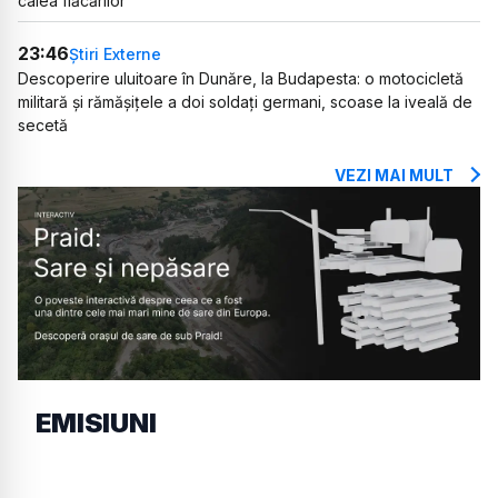
calea flăcărilor
23:46
Știri Externe
Descoperire uluitoare în Dunăre, la Budapesta: o motocicletă
militară și rămășițele a doi soldați germani, scoase la iveală de
secetă
VEZI MAI MULT
EMISIUNI