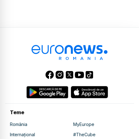
Teme
România
MyEurope
Internațional
#TheCube