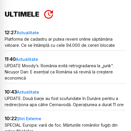
ULTIMELE
12:27
Actualitate
Platforma de cadastru ar putea reveni online săptămâna
viitoare. Ce se întâmplă cu cele 94.000 de cereri blocate
11:40
Actualitate
UPDATE Moody’s: România evită retrogradarea la „junk”.
Nicușor Dan: E esențial ca România să revină la creștere
economică
10:43
Actualitate
UPDATE. Două barje au fost scufundate în Dunăre pentru a
redirecționa apa către Cernavodă. Operațiunea a durat 11 ore
10:22
Știri Externe
SPECIAL. Europa: vară de foc. Mărturiile românilor fugiți din