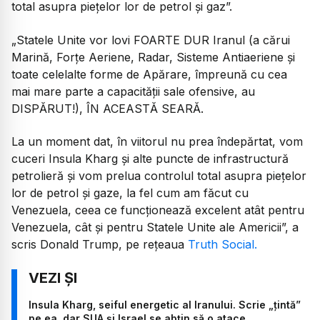
total asupra piețelor lor de petrol și gaz”.
„S
tatele Unite vor lovi FOARTE DUR Iranul (a cărui
Marină, Forțe Aeriene, Radar, Sisteme Antiaeriene și
toate celelalte forme de Apărare, împreună cu cea
mai mare parte a capacității sale ofensive, au
DISPĂRUT!), ÎN ACEASTĂ SEARĂ.
La un moment dat, în viitorul nu prea îndepărtat, vom
cuceri Insula Kharg și alte puncte de infrastructură
petrolieră și vom prelua controlul total asupra piețelor
lor de petrol și gaze, la fel cum am făcut cu
Venezuela, ceea ce funcționează excelent atât pentru
Venezuela, cât și pentru Statele Unite ale Americii
”, a
scris Donald Trump, pe rețeaua
Truth Social.
Insula Kharg, seiful energetic al Iranului. Scrie „țintă”
pe ea, dar SUA și Israel se abțin să o atace