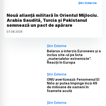
Știri Externe
Nouă alianță militară în Orientul Mijlociu.
Arabia Saudită, Turcia și Pakistanul
semnează un pact de apărare
07
.
08
.
2026
Știri Externe
Belarus a interzis Euronews și a
inclus site-ul pe lista
„materialelor extremiste”.
Reacții în Europa
Știri Externe
ONU avertizează: Fenomenul El
Niño ar putea împinge încă 49
de milioane de oameni în
foamete acută
Știri Externe