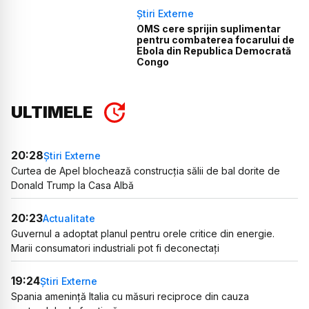
Știri Externe
OMS cere sprijin suplimentar
pentru combaterea focarului de
Ebola din Republica Democrată
Congo
ULTIMELE
20:28
Știri Externe
Curtea de Apel blochează construcția sălii de bal dorite de
Donald Trump la Casa Albă
20:23
Actualitate
Guvernul a adoptat planul pentru orele critice din energie.
Marii consumatori industriali pot fi deconectați
19:24
Știri Externe
Spania amenință Italia cu măsuri reciproce din cauza