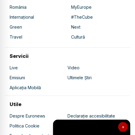
România
MyEurope
Internațional
#TheCube
Green
Next
Travel
Cultură
Servicii
Live
Video
Emisiuni
Ultimele Știri
Aplicația Mobilă
Utile
Despre Euronews
Declarație accesibilitate
Politica Cookie
Politica de confidențialitate
×