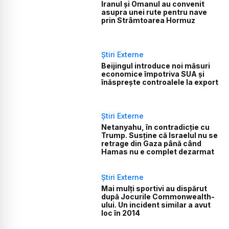
Iranul și Omanul au convenit
asupra unei rute pentru nave
prin Strâmtoarea Hormuz
Știri Externe
Beijingul introduce noi măsuri
economice împotriva SUA și
înăsprește controalele la export
Știri Externe
Netanyahu, în contradicție cu
Trump. Susține că Israelul nu se
retrage din Gaza până când
Hamas nu e complet dezarmat
Știri Externe
Mai mulți sportivi au dispărut
după Jocurile Commonwealth-
ului. Un incident similar a avut
loc în 2014