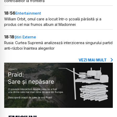
controalelor la frontieră
18:56
Entertainment
William Orbit, omul care a locuit într-o școală părăsită și a
produs cel mai frumos album al Madonnei
18:18
Știri Externe
Rusia: Curtea Supremă analizează interzicerea singurului partid
anti-război înaintea alegerilor
VEZI MAI MULT