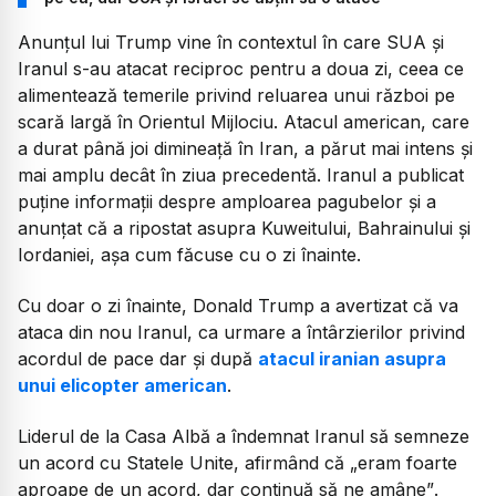
Anunțul lui Trump vine în contextul în care SUA și
Iranul s-au atacat reciproc pentru a doua zi, ceea ce
alimentează temerile privind reluarea unui război pe
scară largă în Orientul Mijlociu. Atacul american, care
a durat până joi dimineață în Iran, a părut mai intens și
mai amplu decât în ​​ziua precedentă. Iranul a publicat
puține informații despre amploarea pagubelor și a
anunțat că a ripostat asupra Kuweitului, Bahrainului și
Iordaniei, așa cum făcuse cu o zi înainte.
Cu doar o zi înainte, Donald Trump a avertizat că va
ataca din nou Iranul, ca urmare a întârzierilor privind
acordul de pace dar și după
atacul iranian asupra
unui elicopter american
.
Liderul de la Casa Albă a îndemnat Iranul să semneze
un acord cu Statele Unite, afirmând că
„eram foarte
aproape de un acord, dar continuă să ne amâne”
.