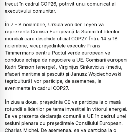
trecut în cadrul COP26, potrivit unui comunicat al
executivului comunitar.
În 7 - 8 noiembrie, Ursula von der Leyen va
reprezenta Comisia Europeană la Summitul liderilor
mondiali care deschide oficial COP27. Între 14 şi 18
noiembrie, vicepreşedintele executiv Frans
Timmermans pentru Pactul verde european va
conduce echipa de negociere a UE. Comisarii europeni
Kadri Simson (energie), Virginijus Sinkevicius (mediu,
afaceri maritime şi pescuit) şi Janusz Wojciechowski
(agricultură) vor participa, de asemenea, la
evenimente în cadrul COP27.
În ziua a doua, preşedinta CE va participa la o masă
rotundă a liderilor pe tema investiţiei în viitorul energiei.
Ea va prezenta declaraţia comună a UE în cadrul unei
sesiuni plenare cu preşedintele Consiliului European,
Charles Michel. De asemenea, ea va participa la o