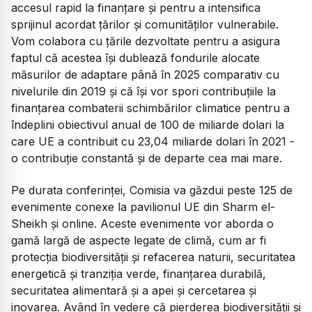
accesul rapid la finanţare şi pentru a intensifica
sprijinul acordat ţărilor şi comunităţilor vulnerabile.
Vom colabora cu ţările dezvoltate pentru a asigura
faptul că acestea îşi dublează fondurile alocate
măsurilor de adaptare până în 2025 comparativ cu
nivelurile din 2019 şi că îşi vor spori contribuţiile la
finanţarea combaterii schimbărilor climatice pentru a
îndeplini obiectivul anual de 100 de miliarde dolari la
care UE a contribuit cu 23,04 miliarde dolari în 2021 -
o contribuţie constantă şi de departe cea mai mare.
Pe durata conferinţei, Comisia va găzdui peste 125 de
evenimente conexe la pavilionul UE din Sharm el-
Sheikh şi online. Aceste evenimente vor aborda o
gamă largă de aspecte legate de climă, cum ar fi
protecţia biodiversităţii şi refacerea naturii, securitatea
energetică şi tranziţia verde, finanţarea durabilă,
securitatea alimentară şi a apei şi cercetarea şi
inovarea. Având în vedere că pierderea biodiversităţii şi