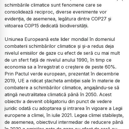
schimbările climatice sunt fenomene care se
consolidează reciproc, diverse evenimente vor
evidenţia, de asemenea, legătura dintre COP27 şi
viitoarea COP15 dedicată biodiversităţii.
Uniunea Europeană este lider mondial în domeniul
combaterii schimbărilor climatice şi şi-a redus deja
nivelul emisiilor de gaze cu efect de seră cu mai mult
de un sfert faţă de nivelul anului 1990, în timp ce
economia sa a înregistrat o creştere de peste 60%.
Prin Pactul verde european, prezentat în decembrie
2019, UE a ridicat ştacheta ambiţiei sale în materie de
combatere a schimbărilor climatice, angajându-se să
atingă neutralitatea climatică până în 2050. Acest
obiectiv a devenit obligatoriu din punct de vedere
juridic odată cu adoptarea şi intrarea în vigoare a Legii
europene a climei, în iulie 2021. Legea climei stabileşte,
de asemenea, obiectivul intermediar de reducere până
în 2030 a emisiilor nete de gaze cu efect de seră cu