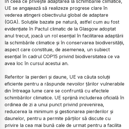
În ceea ce priveşte adaptarea la schimbările climatice,
UE se angajează să realizeze progrese clare în
vederea atingerii obiectivului global de adaptare
(GGA). Soluţiile bazate pe natură, astfel cum au fost
evidenţiate în Pactul climatic de la Glasgow adoptat
anul trecut, joacă un rol esenţial în facilitarea adaptării
la schimbările climatice şi în conservarea biodiversităţii,
aspect care constituie, de asemenea, un subiect
esenţial în cadrul COP15 privind biodiversitatea ce va
avea loc în cursul acestui an.
Referitor la pierderi şi daune, UE va căuta soluţii
eficiente pentru a răspunde nevoilor ţărilor vulnerabile
din întreaga lume care se confruntă cu efectele
schimbărilor climatice. UE sprijină includerea oficială în
ordinea de zi a unui punct privind prevenirea,
reducerea la minimum şi gestionarea pierderilor şi
daunelor, pentru a permite părţilor să discute cu
privire la cea mai bună cale de urmat pentru a facilita