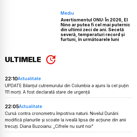
Mediu
Avertismentul ONU: În 2026, El
Nino ar putea fi cel mai puternic
din ultimii zeci de ani. Secetă
severă, temperaturi record și
furtuni, în următoarele luni
ULTIMELE
22:10
Actualitate
UPDATE Bilanțul cutremurului din Columbia a ajuns la cel puțin
111 morți. A fost declarată stare de urgență
22:05
Actualitate
Cursă contra cronometru împotriva naturii. Nivelul Dunării
modifică planurile și scoate la iveală lipsa de acțiune din anii
trecuți. Diana Buzoianu: „Cifrele nu sunt noi"