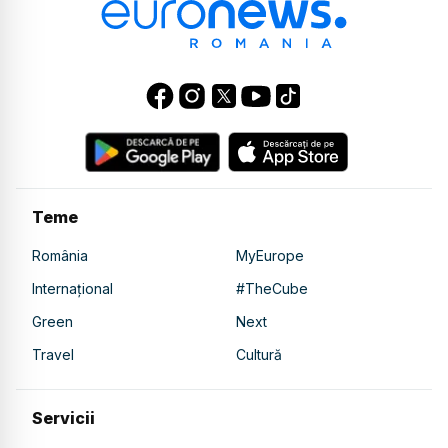
Teme
România
MyEurope
Internațional
#TheCube
Green
Next
Travel
Cultură
Servicii