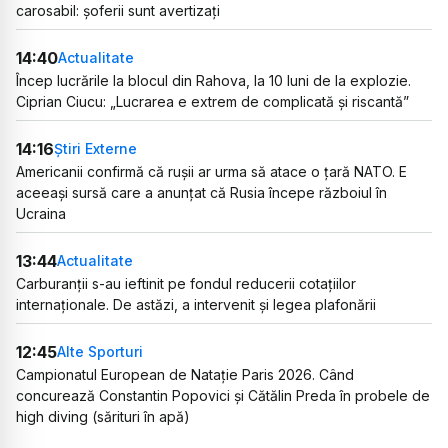
carosabil: șoferii sunt avertizați
14:40
Actualitate
Încep lucrările la blocul din Rahova, la 10 luni de la explozie.
Ciprian Ciucu: „Lucrarea e extrem de complicată și riscantă”
14:16
Știri Externe
Americanii confirmă că rușii ar urma să atace o țară NATO. E
aceeași sursă care a anunțat că Rusia începe războiul în
Ucraina
13:44
Actualitate
Carburanții s-au ieftinit pe fondul reducerii cotațiilor
internaționale. De astăzi, a intervenit și legea plafonării
12:45
Alte Sporturi
Campionatul European de Natație Paris 2026. Când
concurează Constantin Popovici și Cătălin Preda în probele de
high diving (sărituri în apă)