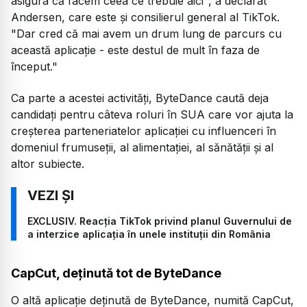
asigura că facem ceea ce trebuie aici",
a declarat
Andersen, care este și consilierul general al TikTok.
"Dar cred că mai avem un drum lung de parcurs cu
această aplicație - este destul de mult în faza de
început."
Ca parte a acestei activități, ByteDance caută deja
candidați pentru câteva roluri în SUA care vor ajuta la
creșterea parteneriatelor aplicației cu influenceri în
domeniul frumuseții, al alimentației, al sănătății și al
altor subiecte.
EXCLUSIV. Reacția TikTok privind planul Guvernului de
a interzice aplicația în unele instituții din România
CapCut, deținută tot de ByteDance
O altă aplicație deținută de ByteDance, numită CapCut,