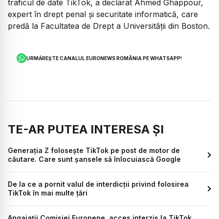
traficul de date TikTok, a declarat Ahmed Ghappour,
expert în drept penal și securitate informatică, care
predă la Facultatea de Drept a Universității din Boston.
URMĂREȘTE CANALUL EURONEWS ROMÂNIA PE WHATSAPP!
TE-AR PUTEA INTERESA ȘI
Generația Z folosește TikTok pe post de motor de
căutare. Care sunt șansele să înlocuiască Google
De la ce a pornit valul de interdicții privind folosirea
TikTok în mai multe țări
Angajații Comisiei Europene, acces interzis la TikTok.