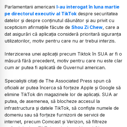
Parlamentarii americani
l-au interogat în luna martie
pe directorul executiv al TikTok
despre securitatea
datelor și despre conținutul dăunător și au privit cu
scepticism afirmațiile făcute de
Shou Zi Chew
, care a
dat asigurări că aplicația consideră prioritară siguranța
utilizatorilor, motiv pentru care nu ar trebui interzis.
Interzicerea unei aplicații precum Tiktok în SUA ar fi o
măsură fără precedent, motiv pentru care nu este clar
cum ar putea fi aplicată de Guvernul american.
Specialiștii citați de The Associated Press spun că
oficialii ar putea încerca să forțeze Apple și Google să
elimine TikTok din magazinele lor de aplicații. SUA ar
putea, de asemenea, să blocheze accesul la
infrastructura și datele TikTok, să confiște numele de
domeniu sau să forțeze furnizorii de servicii de
internet, precum Comcast și Verizon, să filtreze