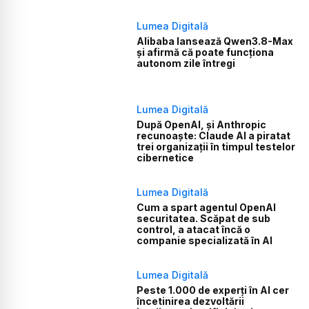
Lumea Digitală
Alibaba lansează Qwen3.8-Max
și afirmă că poate funcționa
autonom zile întregi
Lumea Digitală
După OpenAI, și Anthropic
recunoaște: Claude AI a piratat
trei organizații în timpul testelor
cibernetice
Lumea Digitală
Cum a spart agentul OpenAI
securitatea. Scăpat de sub
control, a atacat încă o
companie specializată în AI
Lumea Digitală
Peste 1.000 de experți în AI cer
încetinirea dezvoltării