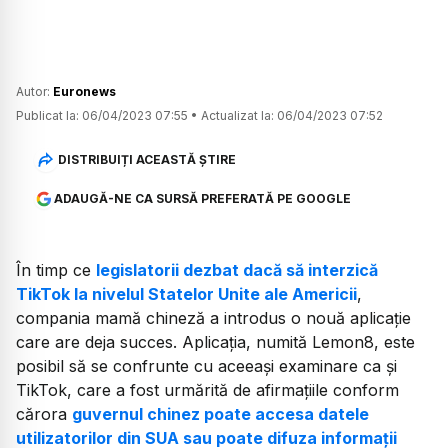
Autor:
Euronews
Publicat la:
06/04/2023 07:55
•
Actualizat la:
06/04/2023 07:52
DISTRIBUIȚI ACEASTĂ ȘTIRE
ADAUGĂ-NE CA SURSĂ PREFERATĂ PE GOOGLE
În timp ce
legislatorii dezbat dacă să interzică
TikTok la nivelul Statelor Unite ale Americii
,
compania mamă chineză a introdus o nouă aplicație
care are deja succes. Aplicația, numită Lemon8, este
posibil să se confrunte cu aceeași examinare ca și
TikTok, care a fost urmărită de afirmațiile conform
cărora
guvernul chinez poate accesa datele
utilizatorilor din SUA sau poate difuza informații