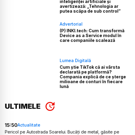
inteligenței artificiale și
avertizează: „Tehnologia ar
putea scăpa de sub control”
Advertorial
(P) INKI.tech: Cum transformă
Device as a Service modul în
care companiile scalează
Lumea Digitală
Cum știe TikTok că ai vârsta
declarată pe platformă?
Compania explică de ce șterge
milioane de conturi în fiecare
lună
ULTIMELE
15:50
Actualitate
Pericol pe Autostrada Soarelui. Bucăți de metal, găsite pe