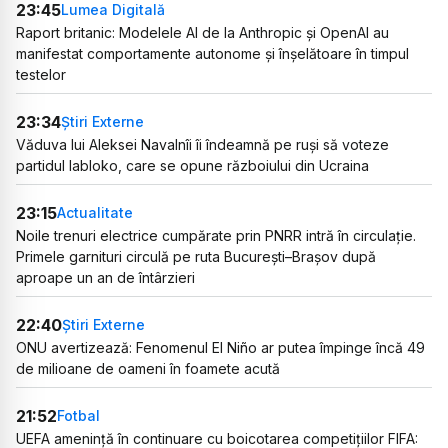
23:45
Lumea Digitală
Raport britanic: Modelele AI de la Anthropic și OpenAI au
manifestat comportamente autonome și înșelătoare în timpul
testelor
23:34
Știri Externe
Văduva lui Aleksei Navalnîi îi îndeamnă pe ruși să voteze
partidul Iabloko, care se opune războiului din Ucraina
23:15
Actualitate
Noile trenuri electrice cumpărate prin PNRR intră în circulație.
Primele garnituri circulă pe ruta București–Brașov după
aproape un an de întârzieri
22:40
Știri Externe
ONU avertizează: Fenomenul El Niño ar putea împinge încă 49
de milioane de oameni în foamete acută
21:52
Fotbal
UEFA amenință în continuare cu boicotarea competițiilor FIFA: