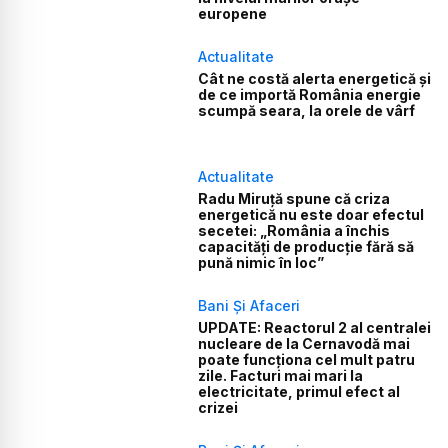
europene
Actualitate
Cât ne costă alerta energetică și
de ce importă România energie
scumpă seara, la orele de vârf
Actualitate
Radu Miruță spune că criza
energetică nu este doar efectul
secetei: „România a închis
capacități de producție fără să
pună nimic în loc”
Bani Și Afaceri
UPDATE: Reactorul 2 al centralei
nucleare de la Cernavodă mai
poate funcționa cel mult patru
zile. Facturi mai mari la
electricitate, primul efect al
crizei