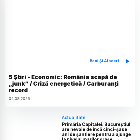
Bani Și Afaceri
5 Știri - Economic: România scapă de
„junk” / Criză energetică / Carburanți
record
04
.
08
.
2026
Actualitate
Primăria Capitalei: Bucureștiul
are nevoie de încă cinci-șase
ani de șantiere pentru a ajunge
la nivelul marilor orașe