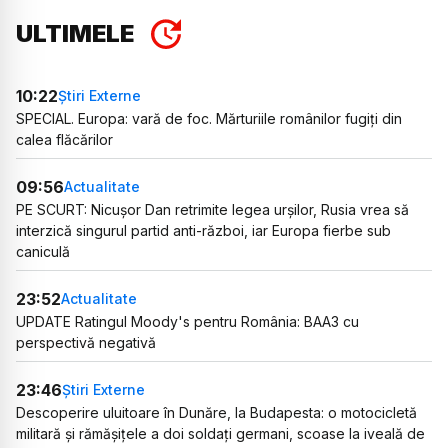
ULTIMELE
10:22
Știri Externe
SPECIAL. Europa: vară de foc. Mărturiile românilor fugiți din
calea flăcărilor
09:56
Actualitate
PE SCURT: Nicușor Dan retrimite legea urșilor, Rusia vrea să
interzică singurul partid anti-război, iar Europa fierbe sub
caniculă
23:52
Actualitate
UPDATE Ratingul Moody's pentru România: BAA3 cu
perspectivă negativă
23:46
Știri Externe
Descoperire uluitoare în Dunăre, la Budapesta: o motocicletă
militară și rămășițele a doi soldați germani, scoase la iveală de