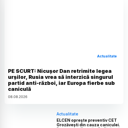
Actualitate
PE SCURT: Nicușor Dan retrimite legea
urșilor, Rusia vrea să interzică singurul
partid anti-război, iar Europa fierbe sub
caniculă
08
.
08
.
2026
Actualitate
ELCEN oprește preventiv CET
Grozăvești din cauza caniculei.