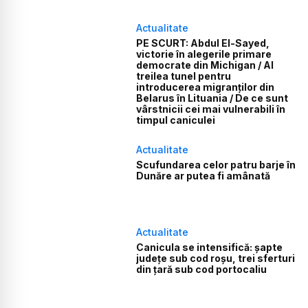
Actualitate
PE SCURT: Abdul El-Sayed,
victorie în alegerile primare
democrate din Michigan / Al
treilea tunel pentru
introducerea migranților din
Belarus în Lituania / De ce sunt
vârstnicii cei mai vulnerabili în
timpul caniculei
Actualitate
Scufundarea celor patru barje în
Dunăre ar putea fi amânată
Actualitate
Canicula se intensifică: șapte
județe sub cod roșu, trei sferturi
din țară sub cod portocaliu