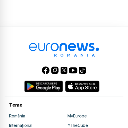
Teme
România
MyEurope
Internațional
#TheCube