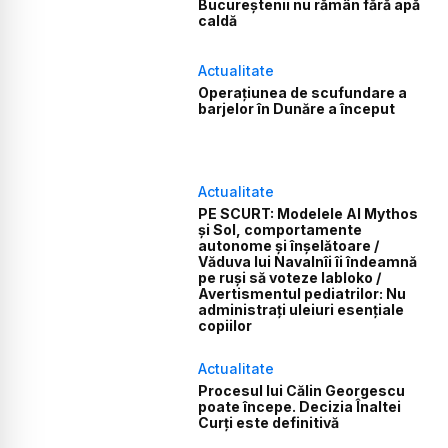
Bucureștenii nu rămân fără apă
caldă
Actualitate
Operațiunea de scufundare a
barjelor în Dunăre a început
Actualitate
PE SCURT: Modelele AI Mythos
și Sol, comportamente
autonome și înșelătoare /
Văduva lui Navalnîi îi îndeamnă
pe ruși să voteze Iabloko /
Avertismentul pediatrilor: Nu
administrați uleiuri esențiale
copiilor
Actualitate
Procesul lui Călin Georgescu
poate începe. Decizia Înaltei
Curți este definitivă