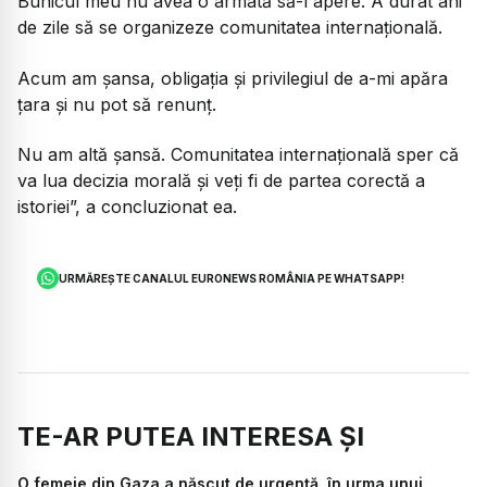
Bunicul meu nu avea o armată să-l apere. A durat ani
de zile să se organizeze comunitatea internațională.
Acum am șansa, obligația și privilegiul de a-mi apăra
țara și nu pot să renunț.
Nu am altă șansă. Comunitatea internațională sper că
va lua decizia morală și veți fi de partea corectă a
istoriei”, a concluzionat ea.
URMĂREȘTE CANALUL EURONEWS ROMÂNIA PE WHATSAPP!
TE-AR PUTEA INTERESA ȘI
O femeie din Gaza a născut de urgență, în urma unui