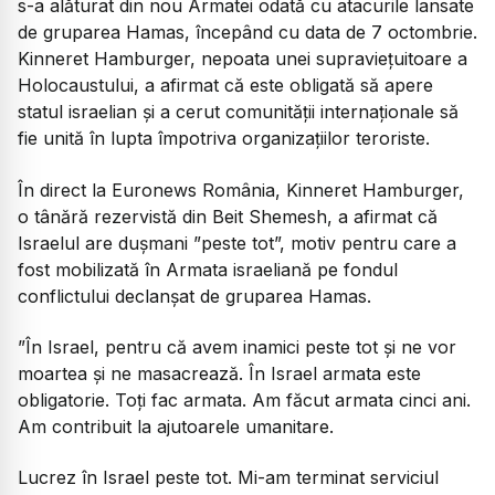
s-a alăturat din nou Armatei odată cu atacurile lansate
de gruparea Hamas, începând cu data de 7 octombrie.
Kinneret Hamburger, nepoata unei supraviețuitoare a
Holocaustului, a afirmat că este obligată să apere
statul israelian și a cerut comunității internaționale să
fie unită în lupta împotriva organizațiilor teroriste.
În direct la Euronews România, Kinneret Hamburger,
o tânără rezervistă din Beit Shemesh, a afirmat că
Israelul are dușmani ”peste tot”, motiv pentru care a
fost mobilizată în Armata israeliană pe fondul
conflictului declanșat de gruparea Hamas.
”În Israel, pentru că avem inamici peste tot și ne vor
moartea și ne masacrează. În Israel armata este
obligatorie. Toți fac armata. Am făcut armata cinci ani.
Am contribuit la ajutoarele umanitare.
Lucrez în Israel peste tot. Mi-am terminat serviciul