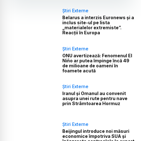
Știri Externe
Belarus a interzis Euronews și a
inclus site-ul pe lista
„materialelor extremiste”.
Reacții în Europa
Știri Externe
ONU avertizează: Fenomenul El
Niño ar putea împinge încă 49
de milioane de oameni în
foamete acută
Știri Externe
Iranul și Omanul au convenit
asupra unei rute pentru nave
prin Strâmtoarea Hormuz
Știri Externe
Beijingul introduce noi măsuri
economice împotriva SUA și