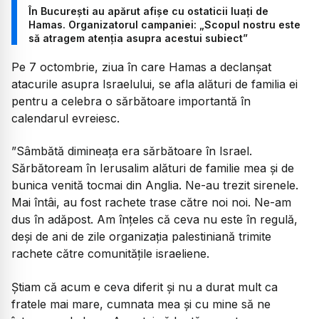
În București au apărut afișe cu ostaticii luați de
Hamas. Organizatorul campaniei: „Scopul nostru este
să atragem atenția asupra acestui subiect”
Pe 7 octombrie, ziua în care Hamas a declanșat
atacurile asupra Israelului, se afla alături de familia ei
pentru a celebra o sărbătoare importantă în
calendarul evreiesc.
”Sâmbătă dimineața era sărbătoare în Israel.
Sărbătoream în Ierusalim alături de familie mea și de
bunica venită tocmai din Anglia. Ne-au trezit sirenele.
Mai întâi, au fost rachete trase către noi noi. Ne-am
dus în adăpost. Am înțeles că ceva nu este în regulă,
deși de ani de zile organizația palestiniană trimite
rachete către comunitățile israeliene.
Știam că acum e ceva diferit și nu a durat mult ca
fratele mai mare, cumnata mea și cu mine să ne