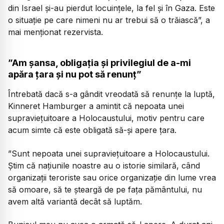
din Israel și-au pierdut locuințele, la fel și în Gaza. Este
o situație pe care nimeni nu ar trebui să o trăiască”, a
mai menționat rezervista.
”Am șansa, obligația și privilegiul de a-mi
apăra țara și nu pot să renunț”
Întrebată dacă s-a gândit vreodată să renunțe la luptă,
Kinneret Hamburger a amintit că nepoata unei
supraviețuitoare a Holocaustului, motiv pentru care
acum simte că este obligată să-și apere țara.
”Sunt nepoata unei supraviețuitoare a Holocaustului.
Știm că națiunile noastre au o istorie similară, când
organizații teroriste sau orice organizație din lume vrea
să omoare, să te șteargă de pe fața pământului, nu
avem altă variantă decât să luptăm.