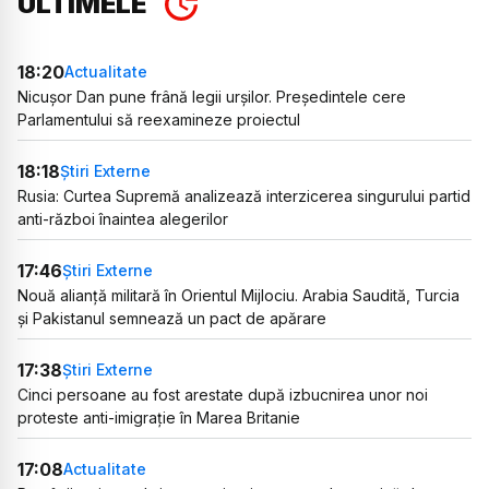
ULTIMELE
18:20
Actualitate
Nicușor Dan pune frână legii urșilor. Președintele cere
Parlamentului să reexamineze proiectul
18:18
Știri Externe
Rusia: Curtea Supremă analizează interzicerea singurului partid
anti-război înaintea alegerilor
17:46
Știri Externe
Nouă alianță militară în Orientul Mijlociu. Arabia Saudită, Turcia
și Pakistanul semnează un pact de apărare
17:38
Știri Externe
Cinci persoane au fost arestate după izbucnirea unor noi
proteste anti-imigrație în Marea Britanie
17:08
Actualitate