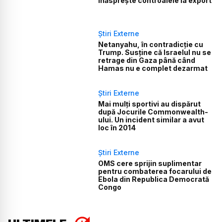
înăsprește controalele la export
Știri Externe
Netanyahu, în contradicție cu
Trump. Susține că Israelul nu se
retrage din Gaza până când
Hamas nu e complet dezarmat
Știri Externe
Mai mulți sportivi au dispărut
după Jocurile Commonwealth-
ului. Un incident similar a avut
loc în 2014
Știri Externe
OMS cere sprijin suplimentar
pentru combaterea focarului de
Ebola din Republica Democrată
Congo