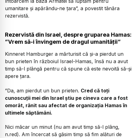
întoarcem la baza Armatei să luptăm pentru
umanitare și apărându-ne țara”, a povestit tânăra
rezervistă.
Rezervistă din Israel, despre gruparea Hamas:
”Vrem să-i învingem de dragul umanității”
Kinneret Hamburger a mărturisit că și-a pierdut un
bun prieten în războiul Israel-Hamas, însă nu a avut
timp să-l plângă pentru că spune că este nevoită să-și
apere țara.
”Da, am pierdut un bun prieten.
Cred că toți
cunoscuții mei din Israel știu pe cineva care a fost
omorât, rănit sau afectat de organizația Hamas în
ultimele săptămâni.
Nici măcar un minut (nu am avut timp să-l plâng,
n.red). Am încercat să găsim timp să fim alături de