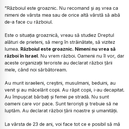
”Războiul este groaznic. Nu recomand și aș vrea ca
nimeni de vârsta mea sau de orice altă vârstă să aibă
de-a face cu războiul.
Este o situația groaznică, vreau să studiez Dreptul
alături de prieteni, să merg în străinătate, să vizitez
lumea.
Războiul este groaznic. Nimeni nu vrea să
război în Israel
. Nu vrem război. Oamenii nu îl vor, dar
aceste organizații teroriste au declarat război țării
mele, când noi sărbătoream.
Au murit israelieni, creștini, musulmani, beduini, au
venit și au măcelărit copii. Au răpit copii, i-au decapitat.
Au împușcat bărbați și femei pe stradă. Nu sunt
oameni care vor pace. Sunt teroriști și trebuie să ne
luptăm. Au declarat război țării noastre și umanității.
La vârsta de 23 de ani, voi face tot ce e posibil să mă