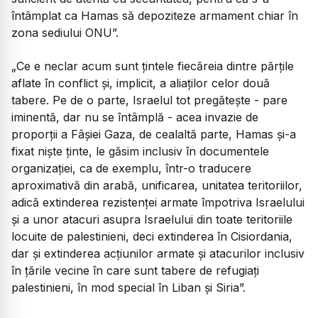
întâmplat ca Hamas să depoziteze armament chiar în
zona sediului ONU”.
„Ce e neclar acum sunt țintele fiecăreia dintre părțile
aflate în conflict și, implicit, a aliaților celor două
tabere. Pe de o parte, Israelul tot pregătește - pare
iminentă, dar nu se întâmplă - acea invazie de
proporții a Fâșiei Gaza, de cealaltă parte, Hamas și-a
fixat niște ținte, le găsim inclusiv în documentele
organizației, ca de exemplu, într-o traducere
aproximativă din arabă, unificarea, unitatea teritoriilor,
adică extinderea rezistenței armate împotriva Israelului
și a unor atacuri asupra Israelului din toate teritoriile
locuite de palestinieni, deci extinderea în Cisiordania,
dar și extinderea acțiunilor armate și atacurilor inclusiv
în țările vecine în care sunt tabere de refugiați
palestinieni, în mod special în Liban și Siria”.