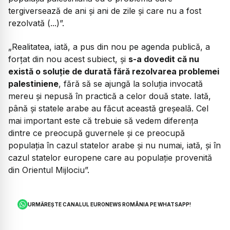
tergiversează de ani și ani de zile și care nu a fost
rezolvată (...)”.
„Realitatea, iată, a pus din nou pe agenda publică, a
forțat din nou acest subiect, și
s-a dovedit că nu
există o soluție de durată fără rezolvarea problemei
palestiniene
, fără să se ajungă la soluția invocată
mereu și nepusă în practică a celor două state. Iată,
până și statele arabe au făcut această greșeală. Cel
mai important este că trebuie să vedem diferența
dintre ce preocupă guvernele și ce preocupă
populația în cazul statelor arabe și nu numai, iată, și în
cazul statelor europene care au populație provenită
din Orientul Mijlociu”.
URMĂREȘTE CANALUL EURONEWS ROMÂNIA PE WHATSAPP!