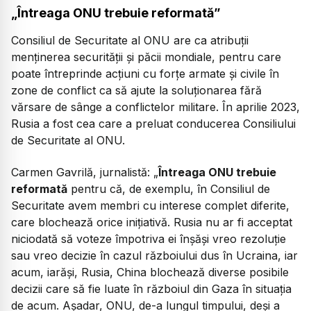
„Întreaga ONU trebuie reformată”
Consiliul de Securitate al ONU are ca atribuții
menținerea securității și păcii mondiale, pentru care
poate întreprinde acțiuni cu forțe armate și civile în
zone de conflict ca să ajute la soluționarea fără
vărsare de sânge a conflictelor militare. În aprilie 2023,
Rusia a fost cea care a preluat conducerea Consiliului
de Securitate al ONU.
Carmen Gavrilă, jurnalistă: „
Întreaga ONU trebuie
reformată
pentru că, de exemplu, în Consiliul de
Securitate avem membri cu interese complet diferite,
care blochează orice inițiativă. Rusia nu ar fi acceptat
niciodată să voteze împotriva ei înșăși vreo rezoluție
sau vreo decizie în cazul războiului dus în Ucraina, iar
acum, iarăși, Rusia, China blochează diverse posibile
decizii care să fie luate în războiul din Gaza în situația
de acum. Așadar, ONU, de-a lungul timpului, deși a