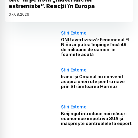
extremiste”. Reacții în Europa
07
.
08
.
2026
Știri Externe
ONU avertizează: Fenomenul El
Niño ar putea împinge încă 49
de milioane de oameni în
foamete acută
Știri Externe
Iranul și Omanul au convenit
asupra unei rute pentru nave
prin Strâmtoarea Hormuz
Știri Externe
Beijingul introduce noi măsuri
economice împotriva SUA și
înăsprește controalele la export