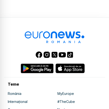
Teme
România
MyEurope
Internațional
#TheCube