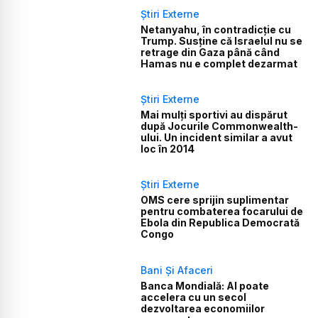
Știri Externe
Netanyahu, în contradicție cu
Trump. Susține că Israelul nu se
retrage din Gaza până când
Hamas nu e complet dezarmat
Știri Externe
Mai mulți sportivi au dispărut
după Jocurile Commonwealth-
ului. Un incident similar a avut
loc în 2014
Știri Externe
OMS cere sprijin suplimentar
pentru combaterea focarului de
Ebola din Republica Democrată
Congo
Bani Și Afaceri
Banca Mondială: AI poate
accelera cu un secol
dezvoltarea economiilor