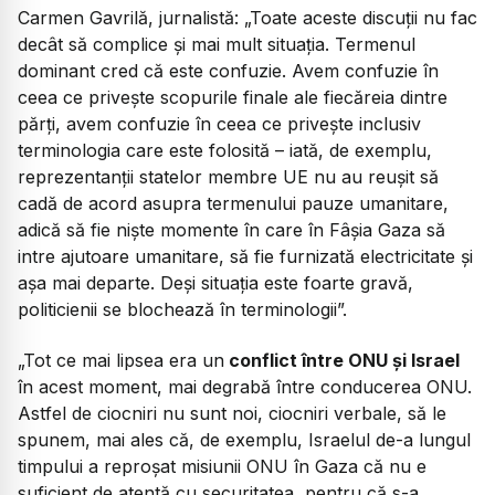
Carmen Gavrilă, jurnalistă: „Toate aceste discuții nu fac
decât să complice și mai mult situația. Termenul
dominant cred că este
confuzie
. Avem confuzie în
ceea ce privește scopurile finale ale fiecăreia dintre
părți, avem confuzie în ceea ce privește inclusiv
terminologia care este folosită – iată, de exemplu,
reprezentanții statelor membre UE nu au reușit să
cadă de acord asupra termenului
pauze umanitare
,
adică să fie niște momente în care în Fâșia Gaza să
intre ajutoare umanitare, să fie furnizată electricitate și
așa mai departe. Deși situația este foarte gravă,
politicienii se blochează în terminologii”.
„Tot ce mai lipsea era un
conflict între ONU și Israel
în acest moment, mai degrabă între conducerea ONU.
Astfel de ciocniri nu sunt noi, ciocniri verbale, să le
spunem, mai ales că, de exemplu, Israelul de-a lungul
timpului a reproșat misiunii ONU în Gaza că nu e
suficient de atentă cu securitatea, pentru că s-a