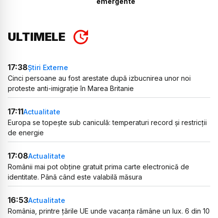
emergente
ULTIMELE
17:38
Știri Externe
Cinci persoane au fost arestate după izbucnirea unor noi
proteste anti-imigrație în Marea Britanie
17:11
Actualitate
Europa se topește sub caniculă: temperaturi record și restricții
de energie
17:08
Actualitate
Românii mai pot obține gratuit prima carte electronică de
identitate. Până când este valabilă măsura
16:53
Actualitate
România, printre țările UE unde vacanța rămâne un lux. 6 din 10