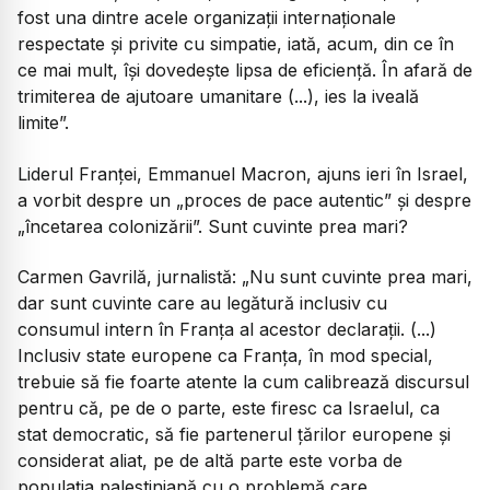
fost una dintre acele organizații internaționale
respectate și privite cu simpatie, iată, acum, din ce în
ce mai mult, își dovedește lipsa de eficiență. În afară de
trimiterea de ajutoare umanitare (...), ies la iveală
limite”.
Liderul Franței, Emmanuel Macron, ajuns ieri în Israel,
a vorbit despre un „proces de pace autentic” și despre
„încetarea colonizării”. Sunt cuvinte prea mari?
Carmen Gavrilă, jurnalistă: „Nu sunt cuvinte prea mari,
dar sunt cuvinte care au legătură inclusiv cu
consumul intern în Franța al acestor declarații. (...)
Inclusiv state europene ca Franța, în mod special,
trebuie să fie foarte atente la cum calibrează discursul
pentru că, pe de o parte, este firesc ca Israelul, ca
stat democratic, să fie partenerul țărilor europene și
considerat aliat, pe de altă parte este vorba de
populația palestiniană cu o problemă care