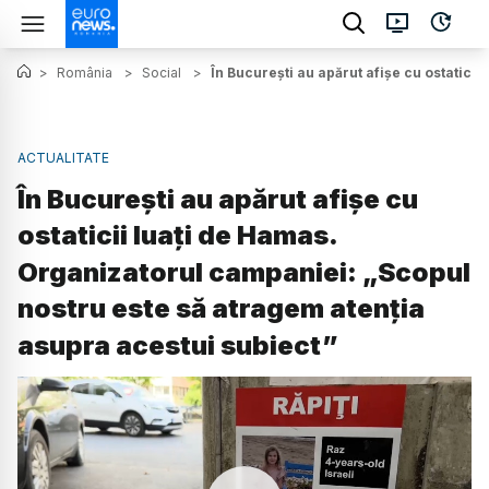
>
România
>
Social
>
În București au apărut afișe cu ostatici
ACTUALITATE
În București au apărut afișe cu
ostaticii luați de Hamas.
Organizatorul campaniei: „Scopul
nostru este să atragem atenția
asupra acestui subiect”