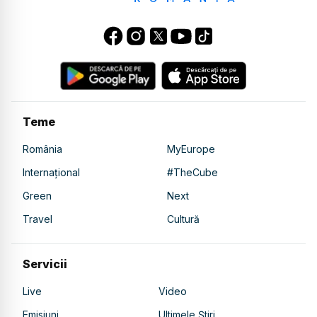
Teme
România
MyEurope
Internațional
#TheCube
Green
Next
Travel
Cultură
Servicii
Live
Video
Emisiuni
Ultimele Știri