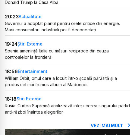
Donald Trump la Casa Albă
20:23
Actualitate
Guvernul a adoptat planul pentru orele critice din energie.
Marii consumatori industriali pot fi deconectați
19:24
Știri Externe
Spania amenință Italia cu măsuri reciproce din cauza
controalelor la frontieră
18:56
Entertainment
William Orbit, omul care a locuit într-o școală părăsită și a
produs cel mai frumos album al Madonnei
18:18
Știri Externe
Rusia: Curtea Supremă analizează interzicerea singurului partid
anti-război înaintea alegerilor
VEZI MAI MULT