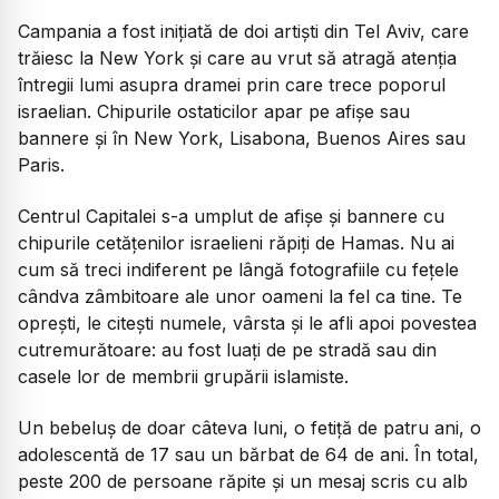
Campania a fost inițiată de doi artiști din Tel Aviv, care
trăiesc la New York și care au vrut să atragă atenția
întregii lumi asupra dramei prin care trece poporul
israelian. Chipurile ostaticilor apar pe afișe sau
bannere și în New York, Lisabona, Buenos Aires sau
Paris.
Centrul Capitalei s-a umplut de afișe și bannere cu
chipurile cetățenilor israelieni răpiți de Hamas. Nu ai
cum să treci indiferent pe lângă fotografiile cu fețele
cândva zâmbitoare ale unor oameni la fel ca tine. Te
oprești, le citești numele, vârsta și le afli apoi povestea
cutremurătoare: au fost luați de pe stradă sau din
casele lor de membrii grupării islamiste.
Un bebeluș de doar câteva luni, o fetiță de patru ani, o
adolescentă de 17 sau un bărbat de 64 de ani. În total,
peste 200 de persoane răpite și un mesaj scris cu alb