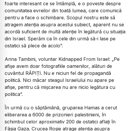
foarte interesant ce se întâmplă, e o poveste despre
comunitatea evreilor din toată lumea, care comunică
pentru a face o schimbare. Scopul nostru este să
atragem atenția asupra acestui subiect, aparent nu se
acordă suficient de multă atenție în legătură cu situația
din Israel. Sperăm ca în cele din urmă să-i lase pe
ostatici să plece de acolo”.
Anna Tambini, voluntar Kidnapped From Israel: „Pe
afișe avem doar fotografiile oamenilor, alături de
cuvântul RĂPIȚI. Nu e niciun fel de propagandă
politică. Nici măcar steagul Israelului nu apare pe
afișe, pentru că mișcarea nu are nicio legătura cu
politica”.
În urmă cu o săptămână, gruparea Hamas a cerut
eliberarea a 6000 de prizonieri palestinieni, în
schimbul celor aproximativ 200 de ostatici aflați în
Fâșia Gaza. Crucea Roșie atrage atenția asupra