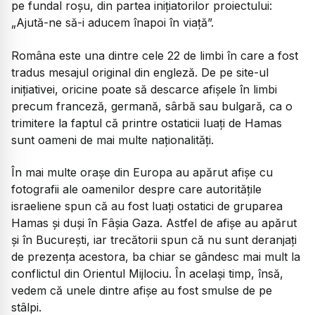
pe fundal roșu, din partea inițiatorilor proiectului:
„Ajută-ne să-i aducem înapoi în viață”.
Româna este una dintre cele 22 de limbi în care a fost
tradus mesajul original din engleză. De pe site-ul
inițiativei, oricine poate să descarce afișele în limbi
precum franceză, germană, sârbă sau bulgară, ca o
trimitere la faptul că printre ostaticii luați de Hamas
sunt oameni de mai multe naționalități.
În mai multe orașe din Europa au apărut afișe cu
fotografii ale oamenilor despre care autoritățile
israeliene spun că au fost luați ostatici de gruparea
Hamas și duși în Fâșia Gaza. Astfel de afișe au apărut
și în București, iar trecătorii spun că nu sunt deranjați
de prezența acestora, ba chiar se gândesc mai mult la
conflictul din Orientul Mijlociu. În același timp, însă,
vedem că unele dintre afișe au fost smulse de pe
stâlpi.