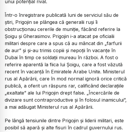
unui potențial rival.
Într-o înregistrare publicată luni de serviciul său de
știri, Prigojin se plângea că generalii ruși îi
obstrucționau cererile de muniție, făcând referire la
Şoigu și Gherasimov. Prigojin i-a atacat pe oficialii
militari despre care a spus că au mâncat din „farfurii
de aur” și și-au trimis copiii și nepoții în vacanțe în
Dubai în timp ce soldații mureau în război. A fost o
referire aparentă la fiica lui Şoigu, care a fost văzută
recent în vacanță în Emiratele Arabe Unite. Ministerul
rus al Apărării, care în mod normal ignoră orice critică
publică, a oferit un răspuns rar, calificând declarațiile
„exaltate” ale lui Prigojin drept false. „Încercările de
divizare sunt contraproductive și în folosul inamicului”,
a mai adăugat Ministerul rus al Apărării.
Pe lângă tensiunile dintre Prigojin și liderii militari, este
posibil să apară și alte fisuri în cadrul guvernului rus.