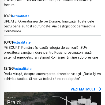
factura
10:11
Actualitate
UPDATE. Operațiunea de pe Dunăre, finalizată. Toate cele
patru barje au fost scufundate: Am câștigat opt centimetri la
Cernavodă
10:01
Actualitate
PE SCURT: România își caută refugiu de caniculă, SUA
pregătesc sancțiuni dure pentru Rusia, prosumatorii ajută
sistemul energetic, iar ratingul României rămâne sub presiune
18:56
Actualitate
Radu Miruță, despre amenințarea dronelor rusești: „Rusia își va
schimba tactica. Și noi va trebui să ne readaptăm”
VEZI MAI MULT