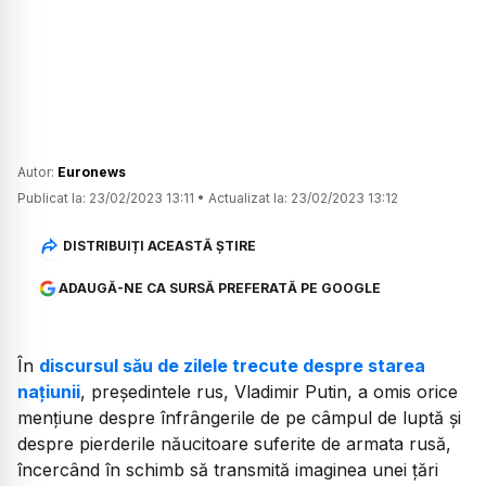
Autor:
Euronews
Publicat la:
23/02/2023 13:11
•
Actualizat la:
23/02/2023 13:12
DISTRIBUIȚI ACEASTĂ ȘTIRE
ADAUGĂ-NE CA SURSĂ PREFERATĂ PE GOOGLE
În
discursul său de zilele trecute despre starea
națiunii
, președintele rus, Vladimir Putin, a omis orice
mențiune despre înfrângerile de pe câmpul de luptă și
despre pierderile năucitoare suferite de armata rusă,
încercând în schimb să transmită imaginea unei țări