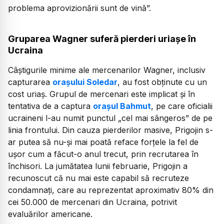
problema aprovizionării sunt de vină”.
Gruparea Wagner suferă pierderi uriașe în
Ucraina
Câștigurile minime ale mercenarilor Wagner, inclusiv
capturarea
orașului Soledar
, au fost obținute cu un
cost uriaș. Grupul de mercenari este implicat și în
tentativa de a captura
orașul Bahmut
, pe care oficialii
ucraineni l-au numit punctul „cel mai sângeros” de pe
linia frontului. Din cauza pierderilor masive, Prigojin s-
ar putea să nu-și mai poată reface forțele la fel de
ușor cum a făcut-o anul trecut, prin recrutarea în
închisori. La jumătatea lunii februarie, Prigojin a
recunoscut că nu mai este capabil să recruteze
condamnați, care au reprezentat aproximativ 80% din
cei 50.000 de mercenari din Ucraina, potrivit
evaluărilor americane.