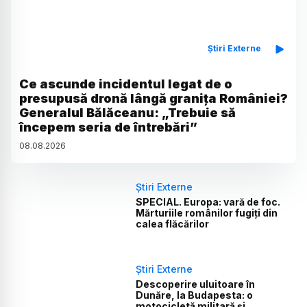
Știri Externe
Ce ascunde incidentul legat de o
presupusă dronă lângă granița României?
Generalul Bălăceanu: „Trebuie să
începem seria de întrebări”
08
.
08
.
2026
Știri Externe
SPECIAL. Europa: vară de foc.
Mărturiile românilor fugiți din
calea flăcărilor
Știri Externe
Descoperire uluitoare în
Dunăre, la Budapesta: o
motocicletă militară și