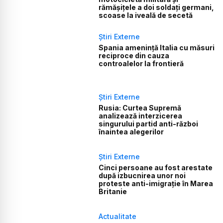
rămășițele a doi soldați germani,
scoase la iveală de secetă
Știri Externe
Spania amenință Italia cu măsuri
reciproce din cauza
controalelor la frontieră
Știri Externe
Rusia: Curtea Supremă
analizează interzicerea
singurului partid anti-război
înaintea alegerilor
Știri Externe
Cinci persoane au fost arestate
după izbucnirea unor noi
proteste anti-imigrație în Marea
Britanie
Actualitate