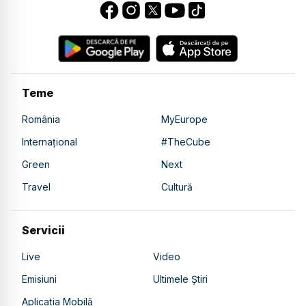
Teme
România
MyEurope
Internațional
#TheCube
Green
Next
Travel
Cultură
Servicii
Live
Video
Emisiuni
Ultimele Știri
Aplicația Mobilă