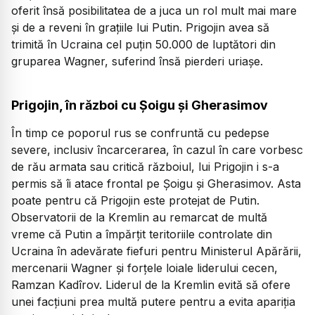
oferit însă posibilitatea de a juca un rol mult mai mare
și de a reveni în grațiile lui Putin. Prigojin avea să
trimită în Ucraina cel puțin 50.000 de luptători din
gruparea Wagner, suferind însă pierderi uriașe.
Prigojin, în război cu Şoigu și Gherasimov
În timp ce poporul rus se confruntă cu pedepse
severe, inclusiv încarcerarea, în cazul în care vorbesc
de rău armata sau critică războiul, lui Prigojin i s-a
permis să îi atace frontal pe Şoigu și Gherasimov. Asta
poate pentru că Prigojin este protejat de Putin.
Observatorii de la Kremlin au remarcat de multă
vreme că Putin a împărțit teritoriile controlate din
Ucraina în adevărate fiefuri pentru Ministerul Apărării,
mercenarii Wagner și forțele loiale liderului cecen,
Ramzan Kadîrov. Liderul de la Kremlin evită să ofere
unei facțiuni prea multă putere pentru a evita apariția