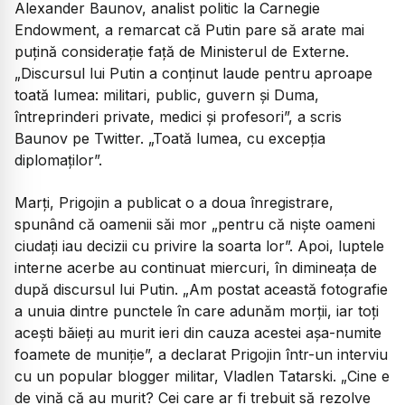
Alexander Baunov, analist politic la Carnegie
Endowment, a remarcat că Putin pare să arate mai
puțină considerație față de Ministerul de Externe.
„Discursul lui Putin a conținut laude pentru aproape
toată lumea: militari, public, guvern și Duma,
întreprinderi private, medici și profesori”, a scris
Baunov pe Twitter. „Toată lumea, cu excepția
diplomaților”.
Marți, Prigojin a publicat o a doua înregistrare,
spunând că oamenii săi mor „pentru că niște oameni
ciudați iau decizii cu privire la soarta lor”. Apoi, luptele
interne acerbe au continuat miercuri, în dimineața de
după discursul lui Putin. „Am postat această fotografie
a unuia dintre punctele în care adunăm morții, iar toți
acești băieți au murit ieri din cauza acestei așa-numite
foamete de muniție”, a declarat Prigojin într-un interviu
cu un popular blogger militar, Vladlen Tatarski. „Cine e
de vină că au murit? Cei care ar fi trebuit să rezolve