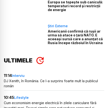
Europa se topește sub caniculă:
temperaturi record și restricții
de energie
Știri Externe
Americanii confirmă că rușii ar
urma să atace o țară NATO. E
aceeași sursă care a anunțat că
Rusia începe războiul în Ucraina
ULTIMELE
11:14
Interviu
DJ Xenith, în România. Ce l-a surprins foarte mult la publicul
român
10:45
Lifestyle
Cum economisim energie electrică în zilele caniculare fără
investiții mari. Trucuri simple care pot reduce consumul și