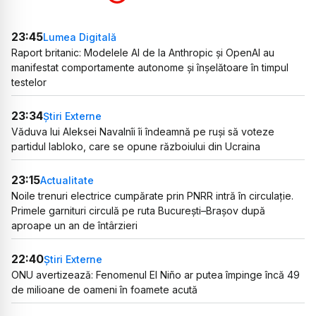
23:45
Lumea Digitală
Raport britanic: Modelele AI de la Anthropic și OpenAI au
manifestat comportamente autonome și înșelătoare în timpul
testelor
23:34
Știri Externe
Văduva lui Aleksei Navalnîi îi îndeamnă pe ruși să voteze
partidul Iabloko, care se opune războiului din Ucraina
23:15
Actualitate
Noile trenuri electrice cumpărate prin PNRR intră în circulație.
Primele garnituri circulă pe ruta București–Brașov după
aproape un an de întârzieri
22:40
Știri Externe
ONU avertizează: Fenomenul El Niño ar putea împinge încă 49
de milioane de oameni în foamete acută