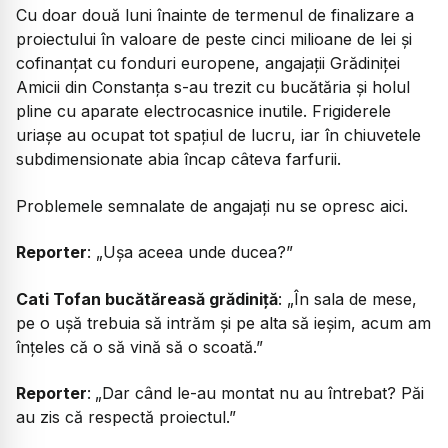
Cu doar două luni înainte de termenul de finalizare a
proiectului în valoare de peste cinci milioane de lei și
cofinanțat cu fonduri europene, angajații Grădiniței
Amicii din Constanța s-au trezit cu bucătăria și holul
pline cu aparate electrocasnice inutile. Frigiderele
uriașe au ocupat tot spațiul de lucru, iar în chiuvetele
subdimensionate abia încap câteva farfurii.
Problemele semnalate de angajați nu se opresc aici.
Reporter
:
„Ușa aceea unde ducea?”
Cati Tofan bucătăreasă grădiniță
:
„În sala de mese,
pe o ușă trebuia să intrăm și pe alta să ieșim, acum am
înțeles că o să vină să o scoată.”
Reporter
:
„Dar când le-au montat nu au întrebat? Păi
au zis că respectă proiectul.”