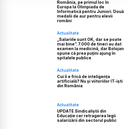
România, pe primul loc în
Europa la Olimpiada de
Informatică pentru Juniori. Două
medalii de aur pentru elevii
români
Actualitate
„Salariile sunt OK, dar se poate
mai bine”. 7.000 de tineri au dat
examen la medicină, dar Bolojan
spune că prea puțini ajung în
spitalele publice
Actualitate
Cui îi e frică de inteligența
artificială? Nu și viitoriilor IT-iști
din România
Actualitate
UPDATE Sindicaliștii din
Educație cer retragerea legii
salarizării din sectorul public