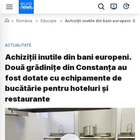
>
România
>
Educație
>
Achiziții inutile din bani europeni. D
ACTUALITATE
Achiziții inutile din bani europeni.
Două grădinițe din Constanța au
fost dotate cu echipamente de
bucătărie pentru hoteluri și
restaurante