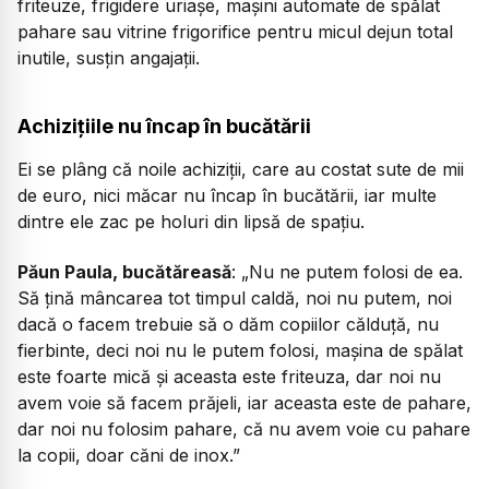
friteuze, frigidere uriașe, mașini automate de spălat
pahare sau vitrine frigorifice pentru micul dejun total
inutile, susțin angajații.
Achizițiile nu încap în bucătării
Ei se plâng că noile achiziții, care au costat sute de mii
de euro, nici măcar nu încap în bucătării, iar multe
dintre ele zac pe holuri din lipsă de spațiu.
Păun Paula, bucătăreasă
:
„Nu ne putem folosi de ea.
Să țină mâncarea tot timpul caldă, noi nu putem, noi
dacă o facem trebuie să o dăm copiilor călduță, nu
fierbinte, deci noi nu le putem folosi, mașina de spălat
este foarte mică și aceasta este friteuza, dar noi nu
avem voie să facem prăjeli, iar aceasta este de pahare,
dar noi nu folosim pahare, că nu avem voie cu pahare
la copii, doar căni de inox.”