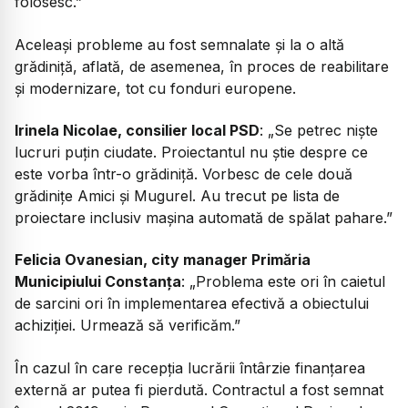
folosesc.”
Aceleași probleme au fost semnalate și la o altă
grădiniță, aflată, de asemenea, în proces de reabilitare
și modernizare, tot cu fonduri europene.
Irinela Nicolae, consilier local PSD
:
„Se petrec niște
lucruri puțin ciudate. Proiectantul nu știe despre ce
este vorba într-o grădiniță. Vorbesc de cele două
grădinițe Amici și Mugurel. Au trecut pe lista de
proiectare inclusiv mașina automată de spălat pahare.”
Felicia Ovanesian, city manager Primăria
Municipiului Constanța
:
„Problema este ori în caietul
de sarcini ori în implementarea efectivă a obiectului
achiziției. Urmează să verificăm.”
În cazul în care recepția lucrării întârzie finanțarea
externă ar putea fi pierdută. Contractul a fost semnat