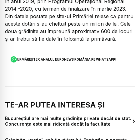
în anul 2019, prin Programul Operațional Regional
2014 -2020, cu termen de finalizare în martie 2023.
Din datele postate pe site-ul Primăriei reiese că pentru
aceste dotări s-au cheltuit peste un milion de lei. Cele
două grădinițe au împreună aproximativ 600 de locuri
și ar trebui să fie date în folosință la primăvară.
URMĂREȘTE CANALUL EURONEWS ROMÂNIA PE WHATSAPP!
TE-AR PUTEA INTERESA ȘI
Bucureștiul are mai multe grădinițe private decât de stat.
Concurența este mai ridicată decât la facultate
Grădinița „verde”, soluția viitorului. Facturile la energie