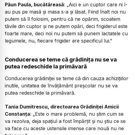
Păun Paula, bucătăreasă
:
„Aici e un cuptor care ni l-
au pus pe masă și masa s-a și lăsat. Fiind înalt noi nu
putem să îl folosim, pentru că ne opărim, scoatem
tăvile din cuptor și ne putem opări, deci frigiderul este
foarte mare, deci noi nu putem să punem lactatele cu
legumele, nu, fiecare frigider are specificul lui.”
Conducerea se teme că grădinița nu se va
putea redeschide la primăvară
Conducerea grădiniței se teme că din cauza achizițiilor
inutile, unitatea de învățământ preșcolar nu se va
putea redeschide la primăvară.
Tania Dumitrescu, directoarea Grădiniței Amicii
Constanța
:
„Este o mare problemă, nu știm cum se
va rezolva, deja spațiul a fost împărțit și nu știu ce se
va face cu aceste ustensile imense care nouă nu ne