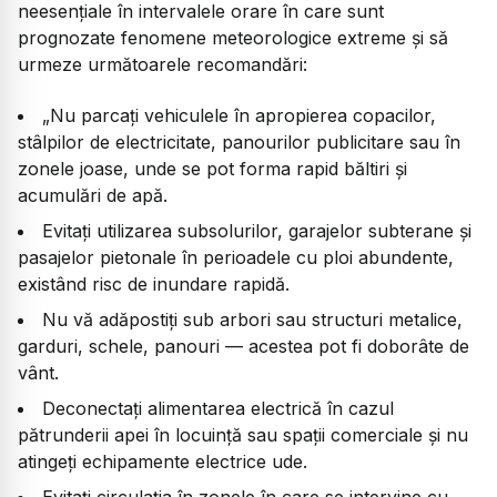
neesențiale în intervalele orare în care sunt
prognozate fenomene meteorologice extreme și să
urmeze următoarele recomandări:
„Nu parcați vehiculele în apropierea copacilor,
stâlpilor de electricitate, panourilor publicitare sau în
zonele joase, unde se pot forma rapid băltiri și
acumulări de apă.
Evitați utilizarea subsolurilor, garajelor subterane și
pasajelor pietonale în perioadele cu ploi abundente,
existând risc de inundare rapidă.
Nu vă adăpostiți sub arbori sau structuri metalice,
garduri, schele, panouri — acestea pot fi doborâte de
vânt.
Deconectați alimentarea electrică în cazul
pătrunderii apei în locuință sau spații comerciale și nu
atingeți echipamente electrice ude.