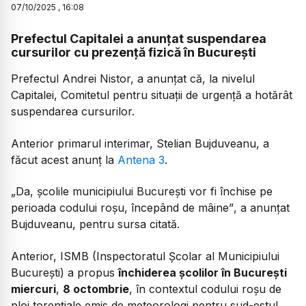
07
/
10
/
2025
,
16:08
Prefectul Capitalei a anunțat suspendarea
cursurilor cu prezență fizică în București
Prefectul Andrei Nistor, a anunțat că, la nivelul
Capitalei, Comitetul pentru situații de urgență a hotărât
suspendarea cursurilor.
Anterior primarul interimar, Stelian Bujduveanu, a
făcut acest anunț la
Antena 3
.
„Da, școlile municipiului București vor fi închise pe
perioada codului roșu, începând de mâine”
, a anunțat
Bujduveanu, pentru sursa citată.
Anterior, ISMB (Inspectoratul Școlar al Municipiului
București) a propus
închiderea școlilor în București
miercuri
,
8 octombrie
, în contextul codului roșu de
ploi torențiale emis de meteorologi pentru sud-estul