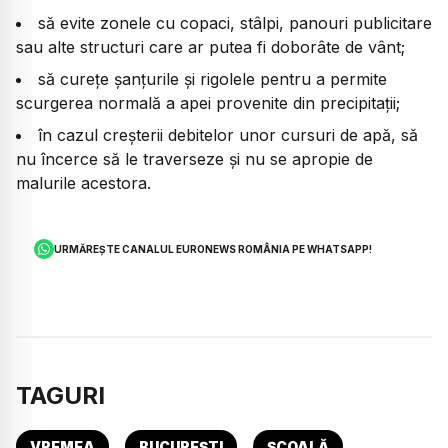
să evite zonele cu copaci, stâlpi, panouri publicitare
sau alte structuri care ar putea fi doborâte de vânt;
să curețe șanțurile și rigolele pentru a permite
scurgerea normală a apei provenite din precipitații;
în cazul creșterii debitelor unor cursuri de apă, să
nu încerce să le traverseze și nu se apropie de
malurile acestora.
URMĂREȘTE CANALUL EURONEWS ROMÂNIA PE WHATSAPP!
TAGURI
VREMEA
BUCUREȘTI
ȘCOALĂ