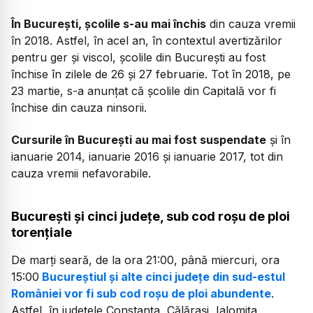
În București, școlile s-au mai închis
din cauza vremii
în 2018. Astfel, în acel an, în contextul avertizărilor
pentru ger și viscol, școlile din București au fost
închise în zilele de 26 și 27 februarie. Tot în 2018, pe
23 martie, s-a anunțat că școlile din Capitală vor fi
închise din cauza ninsorii.
Cursurile în București au mai fost suspendate
și în
ianuarie 2014, ianuarie 2016 și ianuarie 2017, tot din
cauza vremii nefavorabile.
București și cinci județe, sub cod roșu de ploi
torențiale
De marți seară, de la ora 21:00, până miercuri, ora
15:00
Bucureștiul și alte cinci județe din sud-estul
României vor fi sub cod roșu de ploi abundente
.
Astfel, în judeţele Constanţa, Călăraşi, Ialomiţa,