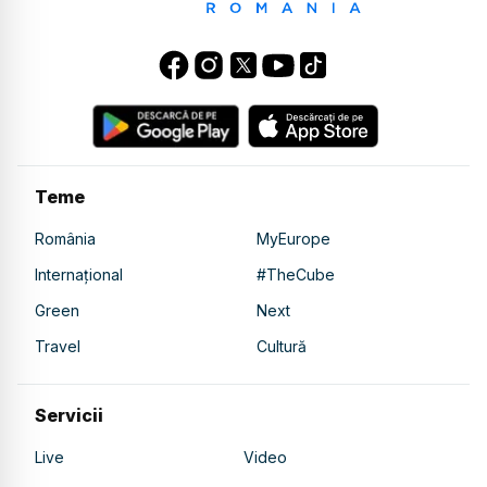
Teme
România
MyEurope
Internațional
#TheCube
Green
Next
Travel
Cultură
Servicii
Live
Video