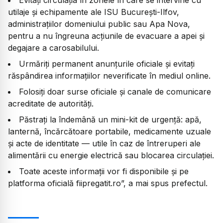
Evitați circulația în zonele în care se intervine cu
utilaje și echipamente ale ISU București-Ilfov,
administrațiilor domeniului public sau Apa Nova,
pentru a nu îngreuna acțiunile de evacuare a apei și
degajare a carosabilului.
Urmăriți permanent anunțurile oficiale și evitați
răspândirea informațiilor neverificate în mediul online.
Folosiți doar surse oficiale și canale de comunicare
acreditate de autorități.
Păstrați la îndemână un mini-kit de urgență: apă,
lanternă, încărcătoare portabile, medicamente uzuale
și acte de identitate — utile în caz de întreruperi ale
alimentării cu energie electrică sau blocarea circulației.
Toate aceste informații vor fi disponibile și pe
platforma oficială fiipregatit.ro”, a mai spus prefectul.