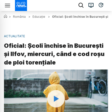
>
România
>
Educație
>
Oficial: Școli închise în București și I
ACTUALITATE
Oficial: Școli închise în București
și Ilfov, miercuri, când e cod roșu
de ploi torențiale
Watch