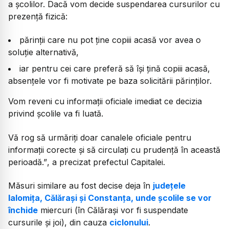
a școlilor. Dacă vom decide suspendarea cursurilor cu
prezență fizică:
părinții care nu pot ține copiii acasă vor avea o
soluție alternativă,
⁠iar pentru cei care preferă să își țină copiii acasă,
absențele vor fi motivate pe baza solicitării părinților.
Vom reveni cu informații oficiale imediat ce decizia
privind școlile va fi luată.
Vă rog să urmăriți doar canalele oficiale pentru
informații corecte și să circulați cu prudență în această
perioadă.”
, a precizat prefectul Capitalei.
Măsuri similare au fost decise deja în
județele
Ialomița, Călărași și Constanța, unde școlile se vor
închide
miercuri (în Călărași vor fi suspendate
cursurile și joi), din cauza
ciclonului
.