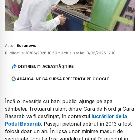
Watch
Autor:
Euronews
Publicat la:
18/06/2026 10:59
•
Actualizat la:
18/06/2026 12:10
DISTRIBUIȚI ACEASTĂ ȘTIRE
ADAUGĂ-NE CA SURSĂ PREFERATĂ PE GOOGLE
Încă o investiție cu bani publici ajunge pe apa
sâmbetei. Trotuarul rulant dintre Gara de Nord și Gara
Basarab va fi desființat, în contextul
lucrărilor de la
Podul Basarab
. Pasajul pietonal apărut în 2013 a fost
folosit doar un an. În lipsa unor minime măsuri de
securitate, locul a fost vandalizat până în punctul în