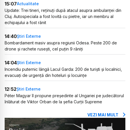
15:07
Actualitate
Update: Trei tineri, reținuți după atacul asupra ambulanței din
Cluj. Autospeciala a fost lovită cu pietre, iar un membru al
echipajului a fost rănit
14:40
Știri Externe
Bombardament masiv asupra regiunii Odesa. Peste 200 de
drone și rachete rusești, cel puțin 9 răniți
14:04
Știri Externe
Incendiu puternic lângă Lacul Garda: 200 de turiști și localnici,
evacuați de urgență din hoteluri și locuințe
12:52
Știri Externe
Péter Magyar îl propune președinte al Ungariei pe judecătorul
înlăturat de Viktor Orban de la șefia Curții Supreme
VEZI MAI MULT