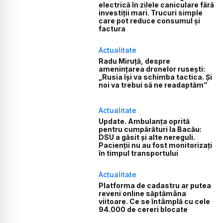
electrică în zilele caniculare fără
investiții mari. Trucuri simple
care pot reduce consumul și
factura
Actualitate
Radu Miruță, despre
amenințarea dronelor rusești:
„Rusia își va schimba tactica. Și
noi va trebui să ne readaptăm”
Actualitate
Update. Ambulanța oprită
pentru cumpărături la Bacău:
DSU a găsit și alte nereguli.
Pacienții nu au fost monitorizați
în timpul transportului
Actualitate
Platforma de cadastru ar putea
reveni online săptămâna
viitoare. Ce se întâmplă cu cele
94.000 de cereri blocate