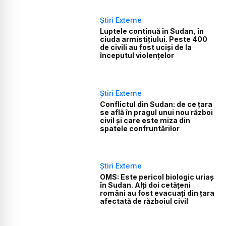
Știri Externe
Luptele continuă în Sudan, în
ciuda armistițiului. Peste 400
de civili au fost uciși de la
începutul violențelor
Știri Externe
Conflictul din Sudan: de ce țara
se află în pragul unui nou război
civil și care este miza din
spatele confruntărilor
Știri Externe
OMS: Este pericol biologic uriaș
în Sudan. Alți doi cetățeni
români au fost evacuați din țara
afectată de războiul civil