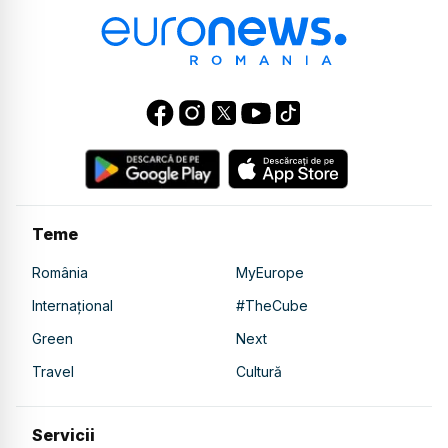
Teme
România
MyEurope
Internațional
#TheCube
Green
Next
Travel
Cultură
Servicii