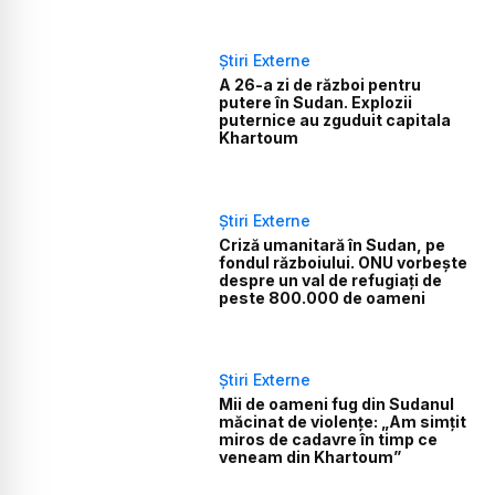
Știri Externe
A 26-a zi de război pentru
putere în Sudan. Explozii
puternice au zguduit capitala
Khartoum
Știri Externe
Criză umanitară în Sudan, pe
fondul războiului. ONU vorbește
despre un val de refugiați de
peste 800.000 de oameni
Știri Externe
Mii de oameni fug din Sudanul
măcinat de violențe: „Am simțit
miros de cadavre în timp ce
veneam din Khartoum”