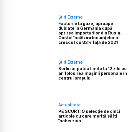
Știri Externe
Facturile la gaze, aproape
dublate în Germania după
oprirea importurilor din Rusia.
Costul încălzirii locuințelor a
crescut cu 82% față de 2021
Știri Externe
Berlin ar putea limita la 12 zile pe
an folosirea mașinii personale în
centrul orașului
Actualitate
PE SCURT: O selecție de cinci
articole cu care merită să îți
închei ziua