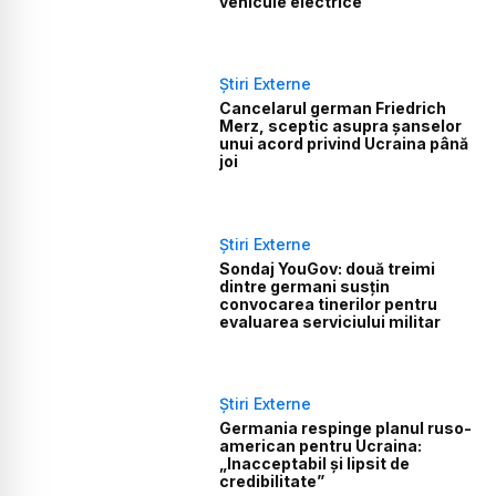
vehicule electrice
Știri Externe
Cancelarul german Friedrich
Merz, sceptic asupra șanselor
unui acord privind Ucraina până
joi
Știri Externe
Sondaj YouGov: două treimi
dintre germani susțin
convocarea tinerilor pentru
evaluarea serviciului militar
Știri Externe
Germania respinge planul ruso-
american pentru Ucraina:
„Inacceptabil și lipsit de
credibilitate”