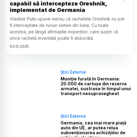
capabil să intercepteze Oreshnik,
implementat de Germania
Vladimir Putin spune mereu că rachetele Oreshnik nu pot
fi interceptate de niciun sistem din lume. Cu toate
acestea, pe lângă afirmațiile experților, care susțin că
orice rachetă inventată poate fi doborâtă.
03
.
12
.
2025
Știri Externe
Muniție furată în Germania:
20.000 de cartușe din rezerva
armatei, sustrase în timpul unui
transport nesupravegheat
Știri Externe
Germania, cea mai mare piață
auto din UE, ar putea relua
subvenționarea achizițiilor de