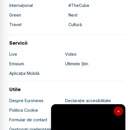
Internațional
#TheCube
Green
Next
Travel
Cultură
Servicii
Live
Video
Emisiuni
Ultimele Știri
Aplicația Mobilă
Utile
Despre Euronews
Declarație accesibilitate
Politica Cookie
Politica de confidențialitate
×
Formular de contact
Transparență în utilizarea AI
Gestionați preferințele