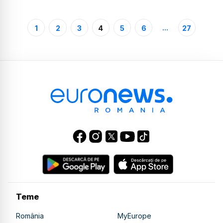
...
1
2
3
4
5
6
27
Teme
România
MyEurope