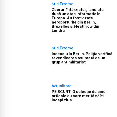
Știri Externe
Zboruri întârziate și anulate
după un atac informatic în
Europa. Au fost vizate
aeroporturile din Berlin,
Bruxelles și Heathrow din
Londra
Știri Externe
Incendiu la Berlin. Poliția verifică
revendicarea asumată de un
grup antimilitarist
Actualitate
PE SCURT: O selecție de cinci
articole cu care merită să îți
începi ziua