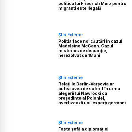
politica lui Friedrich Merz pentru
migranți este ilegală
Știri Externe
Poliția face noi căutări în cazul
Madeleine McCann. Cazul
misterios de dispariție,
nerezolvat de 18 ani
Știri Externe
Relațiile Berlin-Varșovia ar
putea avea de suferit în urma
alegerii lui Nawrocki ca
președinte al Poloniei,
avertizează unii experți germani
Știri Externe
Fosta șefă a diplomației