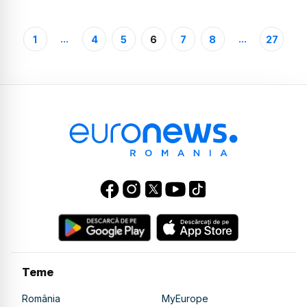
...
...
1
4
5
6
7
8
27
Teme
România
MyEurope