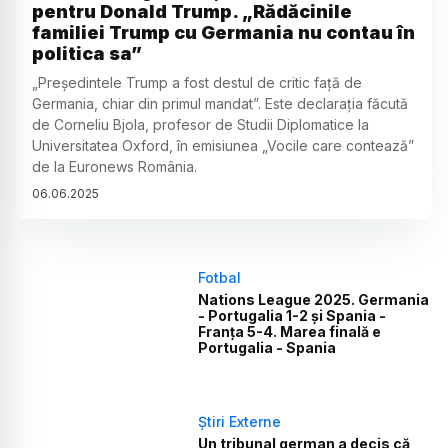
pentru Donald Trump. „Rădăcinile
familiei Trump cu Germania nu contau în
politica sa”
„Președintele Trump a fost destul de critic față de
Germania, chiar din primul mandat”. Este declarația făcută
de Corneliu Bjola, profesor de Studii Diplomatice la
Universitatea Oxford, în emisiunea „Vocile care contează”
de la Euronews România.
06
.
06
.
2025
Fotbal
Nations League 2025. Germania
- Portugalia 1-2 și Spania -
Franța 5-4. Marea finală e
Portugalia - Spania
Știri Externe
Un tribunal german a decis că