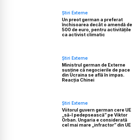
Știri Externe
Un preot german a preferat
închisoarea decât o amendă de
500 de euro, pentru activitățile
ca activist climatic
Știri Externe
Ministrul german de Externe
susține că negocierile de pace
din Ucraina se află în impas.
Reacția Chinei
Știri Externe
Viitorul guvern german cere UE
„să-l pedepsească” pe Viktor
Orban. Ungaria e considerată
cel mai mare „infractor” din UE