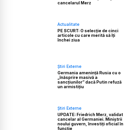
cancelarul Merz
Actualitate
PE SCURT: O selecție de cinci
articole cu care merită să îți
închei ziua
Știri Externe
Germania amenință Rusia cu o
„înăsprire masivă a
sancțiunilor” dacă Putin refuză
un armistițiu
Știri Externe
UPDATE: Friedrich Merz, validat
cancelar al Germaniei. Miniștrii
noului guvern, învestiți oficial în
funcție