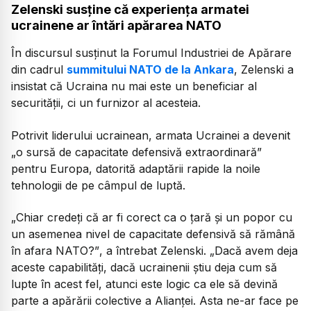
Zelenski susține că experiența armatei
ucrainene ar întări apărarea NATO
În discursul susținut la Forumul Industriei de Apărare
din cadrul
summitului NATO de la Ankara
, Zelenski a
insistat că Ucraina nu mai este un beneficiar al
securității, ci un furnizor al acesteia.
Potrivit liderului ucrainean, armata Ucrainei a devenit
„o sursă de capacitate defensivă extraordinară”
pentru Europa, datorită adaptării rapide la noile
tehnologii de pe câmpul de luptă.
„Chiar credeți că ar fi corect ca o țară și un popor cu
un asemenea nivel de capacitate defensivă să rămână
în afara NATO?”
, a întrebat Zelenski.
„Dacă avem deja
aceste capabilități, dacă ucrainenii știu deja cum să
lupte în acest fel, atunci este logic ca ele să devină
parte a apărării colective a Alianței. Asta ne-ar face pe