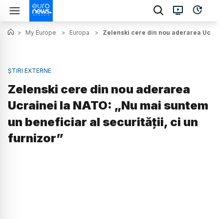
>
My Europe
>
Europa
>
Zelenski cere din nou aderarea Ucrain
ȘTIRI EXTERNE
Zelenski cere din nou aderarea
Ucrainei la NATO: „Nu mai suntem
un beneficiar al securității, ci un
furnizor”