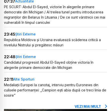
07:37
Actualitate
PE SCURT: Abdul El-Sayed, victorie în alegerile primare
democrate din Michigan / Al treilea tunel pentru introducerea
migranților din Belarus în Lituania / De ce sunt vârstnicii cei mai
vulnerabili în timpul caniculei
23:45
Știri Externe
Republica Moldova și Ucraina evaluează scăderea critică a
nivelului Nistrului și pregătesc măsuri
22:48
Știri Externe
Candidatul progresist Abdul El-Sayed obține victoria în
alegerile primare democrate din Michigan
22:11
Alte Sporturi
Medaliații Europei la canotaj, interviu pentru Euronews din
culisele performanței: „Campion ești abia după ce treci linia de
sosire”
VEZI MAI MULT