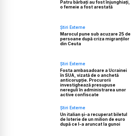
Patru bărbați au fost înjunghiați,
o femeie a fost arestată
Știri Externe
Marocul pune sub acuzare 25 de
persoane după criza migranților
din Ceuta
Știri Externe
Fosta ambasadoare a Ucrainei
în SUA, vizată de o anchetă
anticorupție. Procurorii
investighează presupuse
nereguli în administrarea unor
active confiscate
Știri Externe
Un italian și-a recuperat biletul
de loterie de un milion de euro
după ce l-a aruncat la gunoi