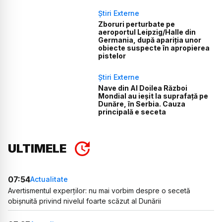
Știri Externe
Zboruri perturbate pe
aeroportul Leipzig/Halle din
Germania, după apariția unor
obiecte suspecte în apropierea
pistelor
Știri Externe
Nave din Al Doilea Război
Mondial au ieșit la suprafață pe
Dunăre, în Serbia. Cauza
principală e seceta
ULTIMELE
07:54
Actualitate
Avertismentul experților: nu mai vorbim despre o secetă
obișnuită privind nivelul foarte scăzut al Dunării