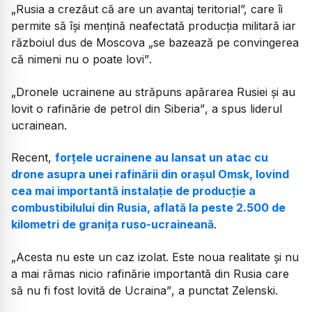
„Rusia a crezăut că are un avantaj teritorial”, care îi
permite să își mențină neafectată producția militară iar
războiul dus de Moscova „se bazează pe convingerea
că nimeni nu o poate lovi”
.
„Dronele ucrainene au străpuns apărarea Rusiei și au
lovit o rafinărie de petrol din Siberia”
, a spus liderul
ucrainean.
Recent,
forțele ucrainene au lansat un atac cu
drone asupra unei rafinării din orașul Omsk, lovind
cea mai importantă instalație de producție a
combustibilului din Rusia, aflată la peste 2.500 de
kilometri de granița ruso-ucraineană
.
„Acesta nu este un caz izolat. Este noua realitate și nu
a mai rămas nicio rafinărie importantă din Rusia care
să nu fi fost lovită de Ucraina”
, a punctat Zelenski.