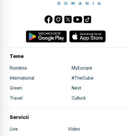
Teme
România
MyEurope
Internațional
#TheCube
Green
Next
Travel
Cultură
Servicii
Live
Video