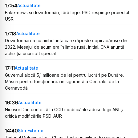
17:54
Actualitate
Fake-news și dezinformări, fără lege. PSD respinge proiectul
USR
17:18
Actualitate
Dezinformarea cu ambulanța care răpește copii apăruse din
2022. Mesajul de acum era în limba rusă, inițial. CNA anunță
achiziția unui soft special
17:11
Actualitate
Guvernul alocă 5,1 milioane de lei pentru lucrări pe Dunăre.
Măsuri pentru funcționarea în siguranță a Centralei de la
Cernavodă
16:36
Actualitate
Nicușor Dan contestă la CCR modificările aduse legii ANI și
critică modificările PSD-AUR
14:40
Știri Externe
Taifunul Dolphin a lovit China. Peste un milion de oameni au