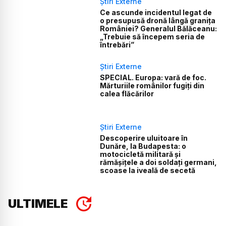
Știri Externe
Ce ascunde incidentul legat de
o presupusă dronă lângă granița
României? Generalul Bălăceanu:
„Trebuie să începem seria de
întrebări”
Știri Externe
SPECIAL. Europa: vară de foc.
Mărturiile românilor fugiți din
calea flăcărilor
Știri Externe
Descoperire uluitoare în
Dunăre, la Budapesta: o
motocicletă militară și
rămășițele a doi soldați germani,
scoase la iveală de secetă
ULTIMELE