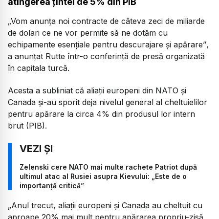
atingerea țintei de 5% din PIB
„Vom anunța noi contracte de câteva zeci de miliarde
de dolari ce ne vor permite să ne dotăm cu
echipamente esențiale pentru descurajare și apărare”
,
a anunțat Rutte într-o conferință de presă organizată
în capitala turcă.
Acesta a subliniat că aliații europeni din NATO și
Canada și-au sporit deja nivelul general al cheltuielilor
pentru apărare la circa 4% din produsul lor intern
brut (PIB).
Zelenski cere NATO mai multe rachete Patriot după
ultimul atac al Rusiei asupra Kievului: „Este de o
importanță critică”
„Anul trecut, aliații europeni și Canada au cheltuit cu
aproape 20% mai mult pentru apărarea propriu-zisă