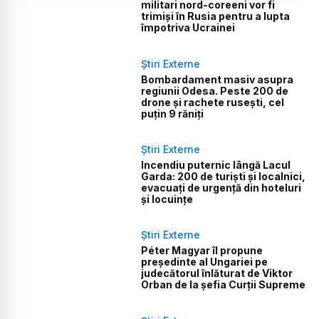
militari nord-coreeni vor fi
trimiși în Rusia pentru a lupta
împotriva Ucrainei
Știri Externe
Bombardament masiv asupra
regiunii Odesa. Peste 200 de
drone și rachete rusești, cel
puțin 9 răniți
Știri Externe
Incendiu puternic lângă Lacul
Garda: 200 de turiști și localnici,
evacuați de urgență din hoteluri
și locuințe
Știri Externe
Péter Magyar îl propune
președinte al Ungariei pe
judecătorul înlăturat de Viktor
Orban de la șefia Curții Supreme