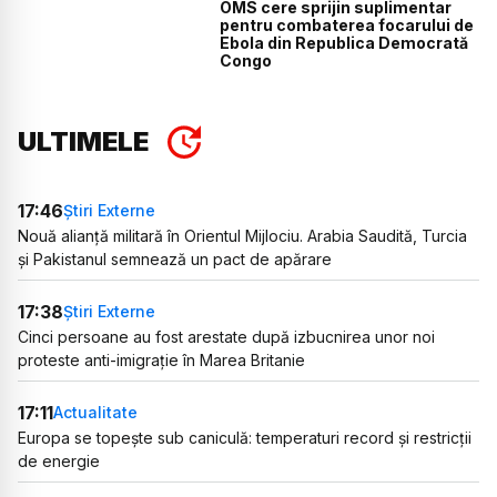
OMS cere sprijin suplimentar
pentru combaterea focarului de
Ebola din Republica Democrată
Congo
ULTIMELE
17:46
Știri Externe
Nouă alianță militară în Orientul Mijlociu. Arabia Saudită, Turcia
și Pakistanul semnează un pact de apărare
17:38
Știri Externe
Cinci persoane au fost arestate după izbucnirea unor noi
proteste anti-imigrație în Marea Britanie
17:11
Actualitate
Europa se topește sub caniculă: temperaturi record și restricții
de energie