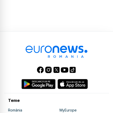
Teme
România
MyEurope