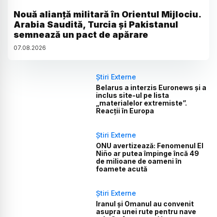
Nouă alianță militară în Orientul Mijlociu.
Arabia Saudită, Turcia și Pakistanul
semnează un pact de apărare
07
.
08
.
2026
Știri Externe
Belarus a interzis Euronews și a
inclus site-ul pe lista
„materialelor extremiste”.
Reacții în Europa
Știri Externe
ONU avertizează: Fenomenul El
Niño ar putea împinge încă 49
de milioane de oameni în
foamete acută
Știri Externe
Iranul și Omanul au convenit
asupra unei rute pentru nave