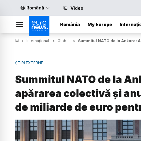
Română
Video
România
My Europe
Internați
>
Internațional
>
Global
>
Summitul NATO de la Ankara: Ali
ȘTIRI EXTERNE
Summitul NATO de la Ank
apărarea colectivă și anu
de miliarde de euro pent