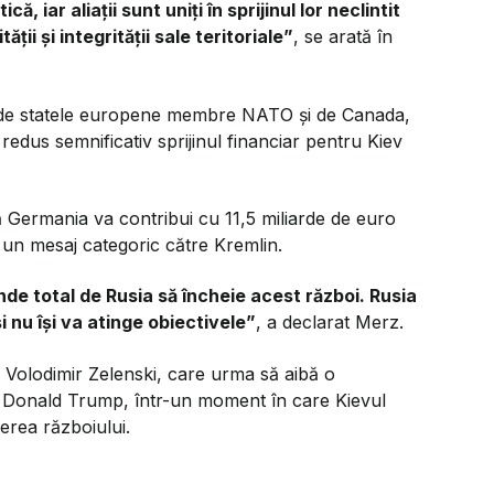
, iar aliații sunt uniți în sprijinul lor neclintit
ții și integrității sale teritoriale”
, se arată în
tă de statele europene membre NATO și de Canada,
 redus semnificativ sprijinul financiar pentru Kiev
Germania va contribui cu 11,5 miliarde de euro
s un mesaj categoric către Kremlin.
e total de Rusia să încheie acest război. Rusia
i nu își va atinge obiectivele”
, a declarat Merz.
n Volodimir Zelenski, care urma să aibă o
n Donald Trump, într-un moment în care Kievul
erea războiului.