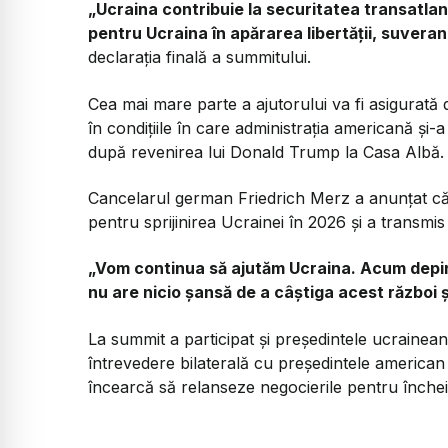
„Ucraina contribuie la securitatea transatlantică
pentru Ucraina în apărarea libertății, suveranită
declarația finală a summitului.
Cea mai mare parte a ajutorului va fi asigura
în condițiile în care administrația americană și-a
după revenirea lui Donald Trump la Casa Albă.
Cancelarul german Friedrich Merz a anunțat că 
pentru sprijinirea Ucrainei în 2026 și a transmi
„Vom continua să ajutăm Ucraina. Acum depind
nu are nicio șansă de a câștiga acest război ș
La summit a participat și președintele ucrainea
întrevedere bilaterală cu președintele america
încearcă să relanseze negocierile pentru închei