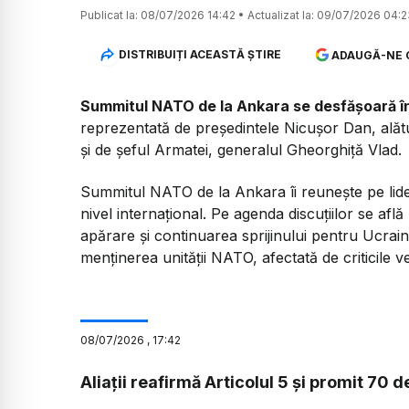
Publicat la:
08/07/2026 14:42
•
Actualizat la:
09/07/2026 04:2
DISTRIBUIȚI ACEASTĂ ȘTIRE
ADAUGĂ-NE 
Summitul NATO de la Ankara se desfășoară în zi
reprezentată de președintele Nicușor Dan, alătur
și de șeful Armatei, generalul Gheorghiță Vlad.
Summitul NATO de la Ankara îi reunește pe lider
nivel internațional. Pe agenda discuțiilor se află 
apărare și continuarea sprijinului pentru Ucrai
menținerea unității NATO, afectată de criticile 
08
/
07
/
2026
,
17:42
Aliații reafirmă Articolul 5 și promit 70