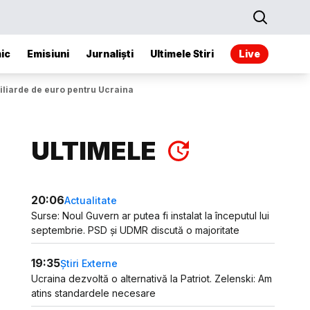
ic
Emisiuni
Jurnaliști
Ultimele Stiri
Live
miliarde de euro pentru Ucraina
ULTIMELE
20:06
Actualitate
Surse: Noul Guvern ar putea fi instalat la începutul lui
septembrie. PSD și UDMR discută o majoritate
19:35
Știri Externe
Ucraina dezvoltă o alternativă la Patriot. Zelenski: Am
atins standardele necesare