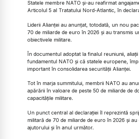
Statele membre NATO și-au reafirmat angajamen
Articolul 5 al Tratatului Nord-Atlantic, în decla
Liderii Alianței au anunțat, totodată, un nou pac
70 de miliarde de euro în 2026 și au transmis u
obiectivele militare.
În documentul adoptat la finalul reuniunii, alia
fundamentul NATO și că statele europene, împr
important în consolidarea securității Alianței.
Tot în marja summitului, membrii NATO au anunț
apărării în valoare de peste 50 de miliarde de dolar
capacitățile militare.
Un punct central al declarației îl reprezintă spri
militară de 70 de miliarde de euro în 2026 și au 
ajutorului și în anul următor.