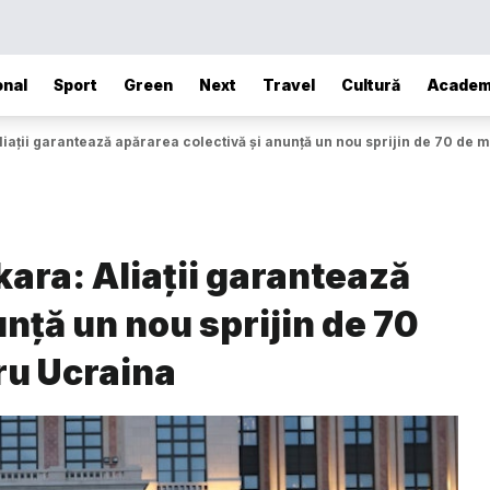
onal
Sport
Green
Next
Travel
Cultură
Academ
ații garantează apărarea colectivă și anunță un nou sprijin de 70 de 
ara: Aliații garantează
nță un nou sprijin de 70
ru Ucraina