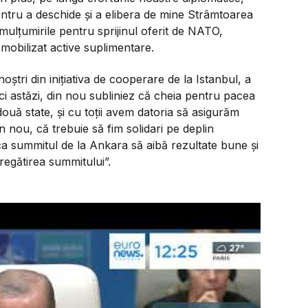
entru a deschide și a elibera de mine Strâmtoarea
ulțumirile pentru sprijinul oferit de NATO,
 mobilizat active suplimentare.
oștri din inițiativa de cooperare de la Istanbul, a
aici astăzi, din nou subliniez că cheia pentru pacea
 două state, și cu toții avem datoria să asigurăm
 nou, că trebuie să fim solidari pe deplin
ca summitul de la Ankara să aibă rezultate bune și
regătirea summitului”.