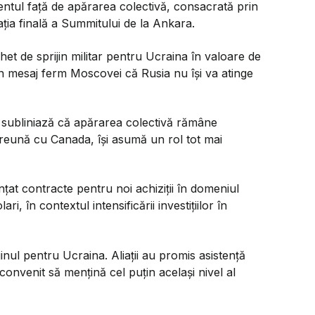
tul față de apărarea colectivă, consacrată prin
rația finală a Summitului de la Ankara.
het de sprijin militar pentru Ucraina în valoare de
n mesaj ferm Moscovei că Rusia nu își va atinge
ții subliniază că apărarea colectivă rămâne
eună cu Canada, își asumă un rol tot mai
at contracte pentru noi achiziții în domeniul
i, în contextul intensificării investițiilor în
jinul pentru Ucraina. Aliații au promis asistență
convenit să mențină cel puțin același nivel al