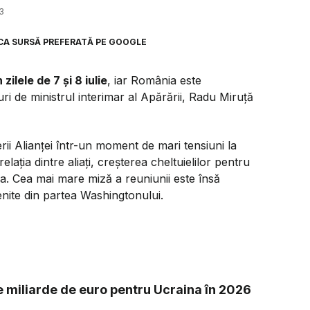
3
CA SURSĂ PREFERATĂ PE GOOGLE
lele de 7 și 8 iulie
, iar România este
i de ministrul interimar al Apărării, Radu Miruță
ii Alianței într-un moment de mari tensiuni la
relația dintre aliați, creșterea cheltuielilor pentru
na. Cea mai mare miză a reuniunii este însă
venite din partea Washingtonului.
 de miliarde de euro pentru Ucraina în 2026