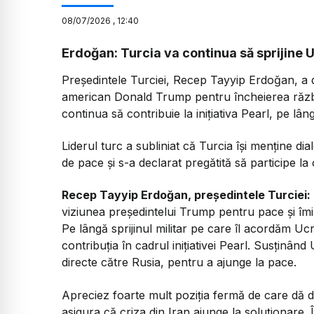
08
/
07
/
2026
,
12:40
Erdoğan: Turcia va continua să sprijine U
Președintele Turciei, Recep Tayyip Erdoğan, a de
american Donald Trump pentru încheierea războ
continua să contribuie la inițiativa Pearl, pe lâng
Liderul turc a subliniat că Turcia își menține dia
de pace și s-a declarat pregătită să participe l
Recep Tayyip Erdoğan, președintele Turciei:
viziunea președintelui Trump pentru pace și îmi 
Pe lângă sprijinul militar pe care îl acordăm Uc
contribuția în cadrul inițiativei Pearl. Susținân
directe către Rusia, pentru a ajunge la pace.
Apreciez foarte mult poziția fermă de care dă
asigura că criza din Iran ajunge la soluționare. 