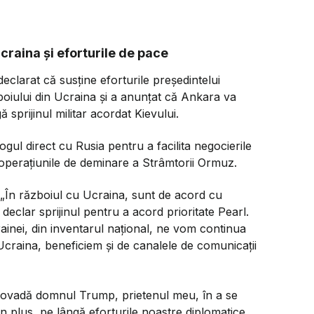
craina și eforturile de pace
clarat că susține eforturile președintelui
iului din Ucraina și a anunțat că Ankara va
ă sprijinul militar acordat Kievului.
logul direct cu Rusia pentru a facilita negocierile
a operațiunile de deminare a Strâmtorii Ormuz.
„
În războiul cu Ucraina, sunt de acord cu
declar sprijinul pentru a acord prioritate Pearl.
rainei, din inventarul național, ne vom continua
d Ucraina, beneficiem și de canalele de comunicații
 dovadă domnul Trump, prietenul meu, în a se
În plus, pe lângă eforturile noastre diplomatice,