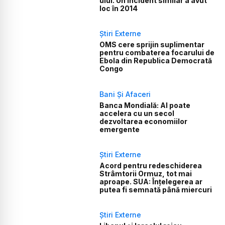
ului. Un incident similar a avut
loc în 2014
Știri Externe
OMS cere sprijin suplimentar
pentru combaterea focarului de
Ebola din Republica Democrată
Congo
Bani Și Afaceri
Banca Mondială: AI poate
accelera cu un secol
dezvoltarea economiilor
emergente
Știri Externe
Acord pentru redeschiderea
Strâmtorii Ormuz, tot mai
aproape. SUA: Înțelegerea ar
putea fi semnată până miercuri
Știri Externe