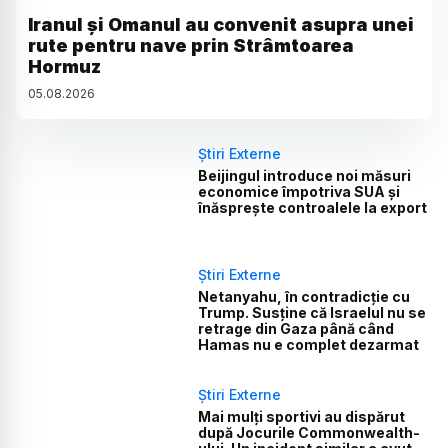
Iranul și Omanul au convenit asupra unei
rute pentru nave prin Strâmtoarea
Hormuz
05
.
08
.
2026
Știri Externe
Beijingul introduce noi măsuri
economice împotriva SUA și
înăsprește controalele la export
Știri Externe
Netanyahu, în contradicție cu
Trump. Susține că Israelul nu se
retrage din Gaza până când
Hamas nu e complet dezarmat
Știri Externe
Mai mulți sportivi au dispărut
după Jocurile Commonwealth-