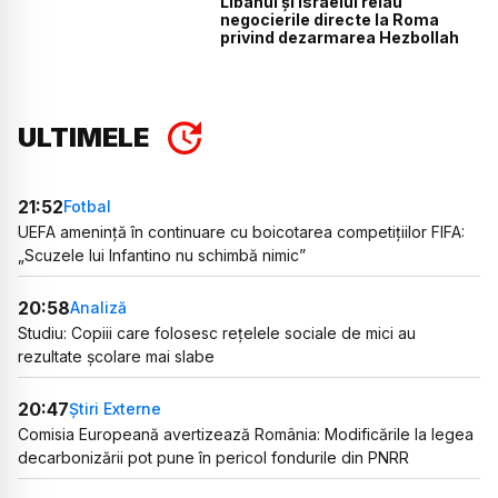
Libanul și Israelul reiau
negocierile directe la Roma
privind dezarmarea Hezbollah
ULTIMELE
21:52
Fotbal
UEFA amenință în continuare cu boicotarea competițiilor FIFA:
„Scuzele lui Infantino nu schimbă nimic”
20:58
Analiză
Studiu: Copiii care folosesc rețelele sociale de mici au
rezultate școlare mai slabe
20:47
Știri Externe
Comisia Europeană avertizează România: Modificările la legea
decarbonizării pot pune în pericol fondurile din PNRR