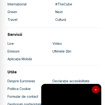
Internațional
#TheCube
Green
Next
Travel
Cultură
Servicii
Live
Video
Emisiuni
Ultimele Știri
Aplicația Mobilă
Utile
Despre Euronews
Declarație accesibilitate
Politica Cookie
Politica de confidențialitate
×
Formular de contact
Transparență în utilizarea AI
Gestionați preferințele