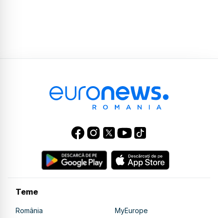
Teme
România
MyEurope