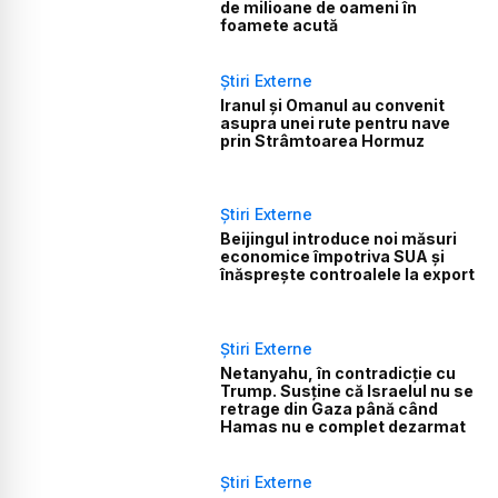
de milioane de oameni în
foamete acută
Știri Externe
Iranul și Omanul au convenit
asupra unei rute pentru nave
prin Strâmtoarea Hormuz
Știri Externe
Beijingul introduce noi măsuri
economice împotriva SUA și
înăsprește controalele la export
Știri Externe
Netanyahu, în contradicție cu
Trump. Susține că Israelul nu se
retrage din Gaza până când
Hamas nu e complet dezarmat
Știri Externe