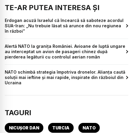
TE-AR PUTEA INTERESA ȘI
Erdogan acuză Israelul că încearcă să saboteze acordul
SUA-Iran: „Nu trebuie lăsat să arunce din nou regiunea
în război”
Alertă NATO la granița României. Avioane de luptă ungare
au interceptat un avion de pasageri chinez după
pierderea legăturii cu controlul aerian român
NATO schimbă strategia împotriva dronelor. Alianța caută
soluții mai ieftine și mai rapide, inspirate din războiul din
Ucraina
TAGURI
NICUȘOR DAN
TURCIA
NATO