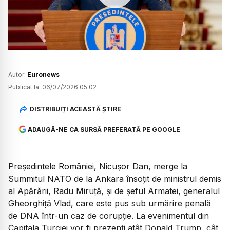
Watch
Autor:
Euronews
Publicat la:
06/07/2026 05:02
DISTRIBUIȚI ACEASTĂ ȘTIRE
ADAUGĂ-NE CA SURSĂ PREFERATĂ PE GOOGLE
Președintele României, Nicușor Dan, merge la
Summitul NATO de la Ankara însoțit de ministrul demis
al Apărării, Radu Miruță, și de șeful Armatei, generalul
Gheorghiță Vlad, care este pus sub urmărire penală
de DNA într-un caz de corupție. La evenimentul din
Capitala Turciei vor fi prezenți atât Donald Trump, cât