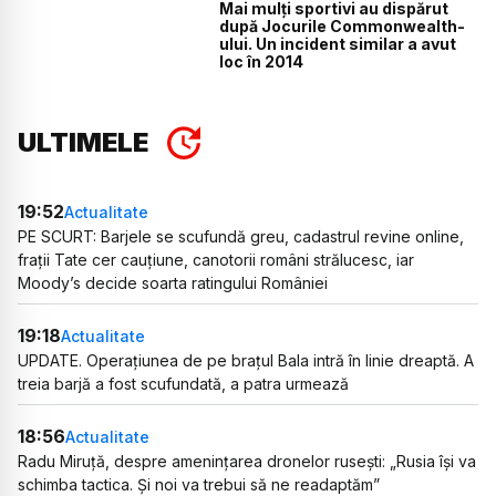
Mai mulți sportivi au dispărut
după Jocurile Commonwealth-
ului. Un incident similar a avut
loc în 2014
ULTIMELE
19:52
Actualitate
PE SCURT: Barjele se scufundă greu, cadastrul revine online,
frații Tate cer cauțiune, canotorii români strălucesc, iar
Moody’s decide soarta ratingului României
19:18
Actualitate
UPDATE. Operațiunea de pe brațul Bala intră în linie dreaptă. A
treia barjă a fost scufundată, a patra urmează
18:56
Actualitate
Radu Miruță, despre amenințarea dronelor rusești: „Rusia își va
schimba tactica. Și noi va trebui să ne readaptăm”