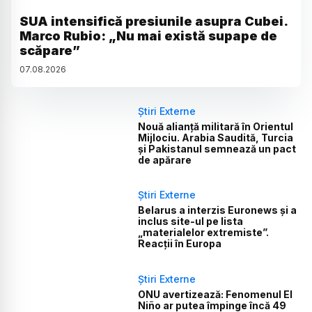
SUA intensifică presiunile asupra Cubei.
Marco Rubio: „Nu mai există supape de
scăpare”
07
.
08
.
2026
Știri Externe
Nouă alianță militară în Orientul
Mijlociu. Arabia Saudită, Turcia
și Pakistanul semnează un pact
de apărare
Știri Externe
Belarus a interzis Euronews și a
inclus site-ul pe lista
„materialelor extremiste”.
Reacții în Europa
Știri Externe
ONU avertizează: Fenomenul El
Niño ar putea împinge încă 49