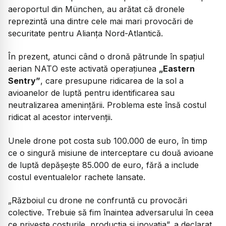
aeroportul din München, au arătat că dronele
reprezintă una dintre cele mai mari provocări de
securitate pentru Alianța Nord-Atlantică.
În prezent, atunci când o dronă pătrunde în spațiul
aerian NATO este activată operațiunea
„Eastern
Sentry”
, care presupune ridicarea de la sol a
avioanelor de luptă pentru identificarea sau
neutralizarea amenințării. Problema este însă costul
ridicat al acestor intervenții.
Unele drone pot costa sub 100.000 de euro, în timp
ce o singură misiune de interceptare cu două avioane
de luptă depășește 85.000 de euro, fără a include
costul eventualelor rachete lansate.
„Războiul cu drone ne confruntă cu provocări
colective. Trebuie să fim înaintea adversarului în ceea
ce privește costurile, producția și inovația”, a declarat