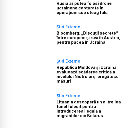
Rusia ar putea folosi drone
ucrainene capturate în
operațiuni sub steag fals
Știri Externe
Bloomberg: „Discuții secrete”
între europeni și ruși în Austria,
pentru pacea în Ucraina
Știri Externe
Republica Moldova și Ucraina
evaluează scăderea critică a
nivelului Nistrului și pregătesc
măsuri
Știri Externe
Lituania descoperă un al treilea
tunel folosit pentru
introducerea ilegală a
migranților din Belarus