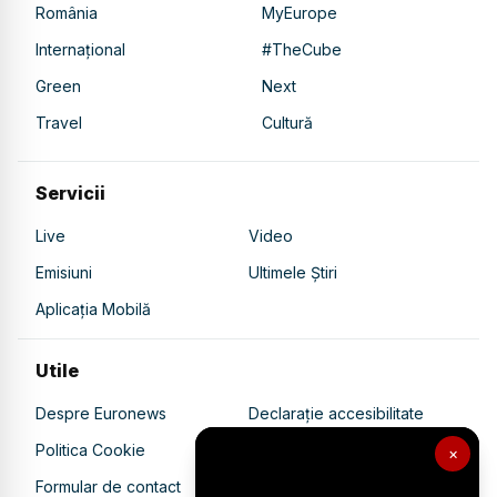
România
MyEurope
Internațional
#TheCube
Green
Next
Travel
Cultură
Servicii
Live
Video
Emisiuni
Ultimele Știri
Aplicația Mobilă
Utile
Despre Euronews
Declarație accesibilitate
Politica Cookie
Politica de confidențialitate
×
Formular de contact
Transparență în utilizarea AI