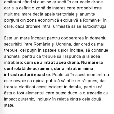
amănunt când și cum se aruncă în aer acele drone -
dar s-a definit o zonă de interes care probabil este
mult mai mare decât apele teritoriale și anumite
porțiuni din zona economică exclusivă a României, în
care, dacă dronele intră, urmează să se autodistrugă.
Este un mare început pentru cooperarea în domeniul
securității între România și Ucraina, dar cred că mai
trebuie, cel puțin în spatele ușilor închise, să continue
ancheta, pentru că trebuie să răspundă și la acea
întrebare:
cum de a intrat acea dronă
.
Nu mai era
controlată de ucraineni, dar a intrat în inima
infrastructurii noastre
. Poate că în acest moment nu
este nevoie ca opinia publică să afle un răspuns, dar
trebuie clarificat acest incident în detaliu, pentru că
ăsta a fost elementul care putea duce la o tragedie cu
impact puternic, inclusiv în relația dintre cele două
state.