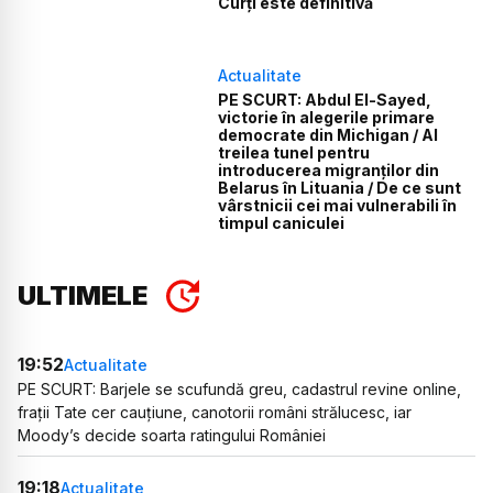
Curți este definitivă
Actualitate
PE SCURT: Abdul El-Sayed,
victorie în alegerile primare
democrate din Michigan / Al
treilea tunel pentru
introducerea migranților din
Belarus în Lituania / De ce sunt
vârstnicii cei mai vulnerabili în
timpul caniculei
ULTIMELE
19:52
Actualitate
PE SCURT: Barjele se scufundă greu, cadastrul revine online,
frații Tate cer cauțiune, canotorii români strălucesc, iar
Moody’s decide soarta ratingului României
19:18
Actualitate