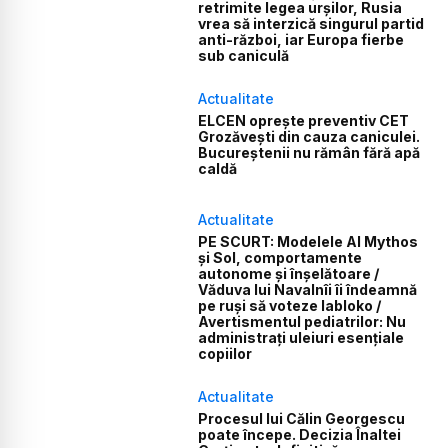
retrimite legea urșilor, Rusia
vrea să interzică singurul partid
anti-război, iar Europa fierbe
sub caniculă
Actualitate
ELCEN oprește preventiv CET
Grozăvești din cauza caniculei.
Bucureștenii nu rămân fără apă
caldă
Actualitate
PE SCURT: Modelele AI Mythos
și Sol, comportamente
autonome și înșelătoare /
Văduva lui Navalnîi îi îndeamnă
pe ruși să voteze Iabloko /
Avertismentul pediatrilor: Nu
administrați uleiuri esențiale
copiilor
Actualitate
Procesul lui Călin Georgescu
poate începe. Decizia Înaltei