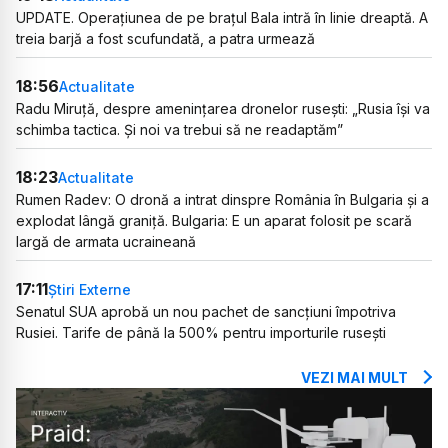
UPDATE. Operațiunea de pe brațul Bala intră în linie dreaptă. A
treia barjă a fost scufundată, a patra urmează
18:56
Actualitate
Radu Miruță, despre amenințarea dronelor rusești: „Rusia își va
schimba tactica. Și noi va trebui să ne readaptăm”
18:23
Actualitate
Rumen Radev: O dronă a intrat dinspre România în Bulgaria și a
explodat lângă graniță. Bulgaria: E un aparat folosit pe scară
largă de armata ucraineană
17:11
Știri Externe
Senatul SUA aprobă un nou pachet de sancțiuni împotriva
Rusiei. Tarife de până la 500% pentru importurile rusești
VEZI MAI MULT