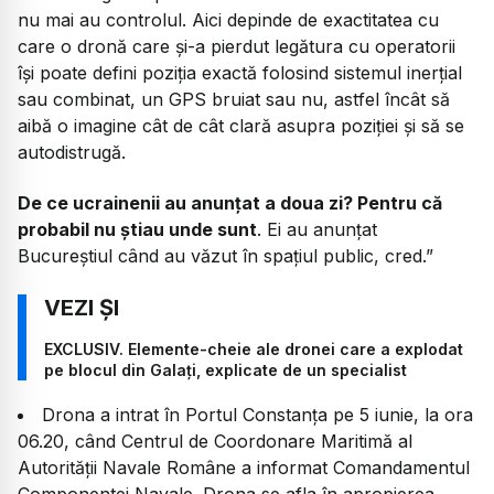
nu mai au controlul. Aici depinde de exactitatea cu
care o dronă care și-a pierdut legătura cu operatorii
își poate defini poziția exactă folosind sistemul inerțial
sau combinat, un GPS bruiat sau nu, astfel încât să
aibă o imagine cât de cât clară asupra poziției și să se
autodistrugă.
De ce ucrainenii au anunțat a doua zi? Pentru că
probabil nu știau unde sunt
. Ei au anunțat
Bucureștiul când au văzut în spațiul public, cred.”
EXCLUSIV. Elemente-cheie ale dronei care a explodat
pe blocul din Galați, explicate de un specialist
Drona a intrat în Portul Constanța pe 5 iunie, la ora
06.20, când Centrul de Coordonare Maritimă al
Autorității Navale Române a informat Comandamentul
Componentei Navale. Drona se afla în apropierea