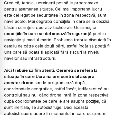
Cred că, tehnic, ucrainenii pot să le programeze
pentru asemenea situație. Cel mai importamt lucru
este cel legat de securitatea în zona respectivă, sunt
nave acolo. Mai degrabă condițiile în care se ia decizia.
Lăsăm cerințele operativ tactice ale Ucrainei, ci
condițiile în care se detonează în siguranță
pentru
navigație și mediul marin. Problema trebuie discutată în
detaliu de către cele două părți, astfel încât să poată fi
una care să poată fi aplicată fără riscuri la nivelul
navelor sau infrastructurii.
Aici trebuie să fim atenți. Cererea se referă la
situația în care Ucraina are controlul asupra
acestor drone
sau le programează după
coordonatele geografice, astfel încât, indiferent că au
controlul sau nu, când drona intră în zona respectivă,
după coordonatele pe care le are asupra poziției, că
sunt inerțiale, se autodistruge. Deci această
autodistrugere apare în momentul în care ucrainenii