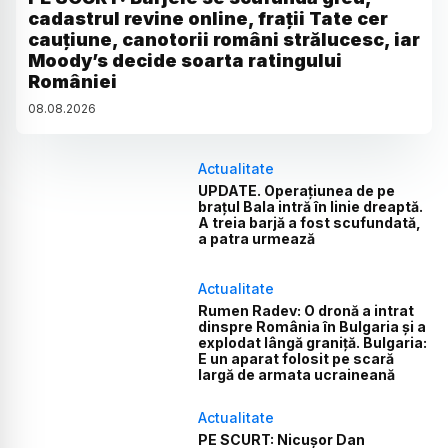
cadastrul revine online, frații Tate cer
cauțiune, canotorii români strălucesc, iar
Moody’s decide soarta ratingului
României
08
.
08
.
2026
Actualitate
UPDATE. Operațiunea de pe
brațul Bala intră în linie dreaptă.
A treia barjă a fost scufundată,
a patra urmează
Actualitate
Rumen Radev: O dronă a intrat
dinspre România în Bulgaria și a
explodat lângă graniță. Bulgaria:
E un aparat folosit pe scară
largă de armata ucraineană
Actualitate
PE SCURT: Nicușor Dan