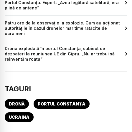
Portul Constanța. Expert: „Avea legătură satelitară, era
plină de antene”
Patru ore de la observație la explozie. Cum au acționat
autoritățile în cazul dronelor maritime rătăcite de
ucraineni
Drona explodată în portul Constanța, subiect de
dezbateri la reuniunea UE din Cipru. „Nu ar trebui să
reinventăm roata”
TAGURI
DRONĂ
PORTUL CONSTANȚA
UCRAINA