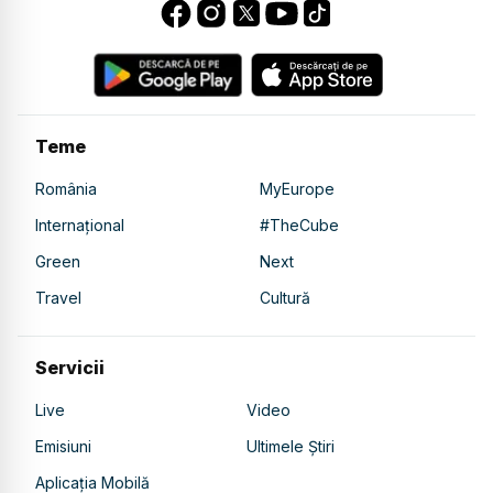
Teme
România
MyEurope
Internațional
#TheCube
Green
Next
Travel
Cultură
Servicii
Live
Video
Emisiuni
Ultimele Știri
Aplicația Mobilă