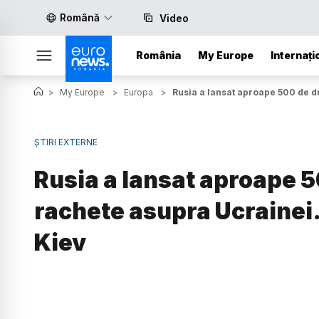
Română
Video
România
My Europe
Internați
>
My Europe
>
Europa
>
Rusia a lansat aproape 500 de dr
ȘTIRI EXTERNE
Rusia a lansat aproape 5
rachete asupra Ucrainei. 
Kiev