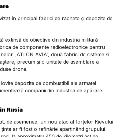
tare
vizat în principal fabrici de rachete și depozite de
ă extinsă de obiective din industria militară
 fabrica de componente radioelectronice pentru
onelor „ATLON AVIA”, două fabrici de sisteme și
ștere, precum și o unitate de asamblare a
duse drone.
ovite depozite de combustibil ale armatei
limentează companii din industria de apărare.
in Rusia
at, de asemenea, un nou atac al forțelor Kievului
ținta ar fi fost o rafinărie aparținând grupului
orod, la aproximativ 450 de kilometri est de