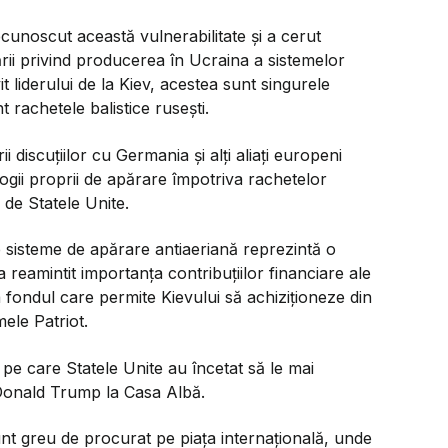
cunoscut această vulnerabilitate și a cerut
ării privind producerea în Ucraina a sistemelor
it liderului de la Kiev, acestea sunt singurele
 rachetele balistice rusești.
i discuțiilor cu Germania și alți aliați europeni
ogii proprii de apărare împotriva rachetelor
 de Statele Unite.
de sisteme de apărare antiaeriană reprezintă o
a reamintit importanța contribuțiilor financiare ale
a fondul care permite Kievului să achiziționeze din
ele Patriot.
pe care Statele Unite au încetat să le mai
 Donald Trump la Casa Albă.
unt greu de procurat pe piața internațională, unde