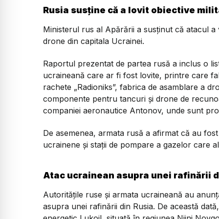
Rusia susține că a lovit obiective mili
Ministerul rus al Apărării a susținut că atacul a 
drone din capitala Ucrainei.
Raportul prezentat de partea rusă a inclus o list
ucraineană care ar fi fost lovite, printre care
rachete „Radioniks”, fabrica de asamblare a dr
componente pentru tancuri și drone de recunoa
companiei aeronautice Antonov, unde sunt pro
De asemenea, armata rusă a afirmat că au fost l
ucrainene și stații de pompare a gazelor care a
Atac ucrainean asupra unei rafinării d
Autoritățile ruse și armata ucraineană au anunț
asupra unei rafinării din Rusia. De această dată, 
energetic Lukoil, situată în regiunea Nijni Novg