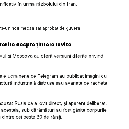
ficativ în urma războiului din Iran.
ntr-un nou mecanism aprobat de guvern
erite despre țintele lovite
l și Moscova au oferit versiuni diferite privind
anale ucrainene de Telegram au publicat imagini cu
ructură industrială distruse sau avariate de rachete
uzat Rusia că a lovit direct, și aparent deliberat,
t acesteia, sub dărâmături au fost găsite corpurile
intre cei peste 80 de răniți.