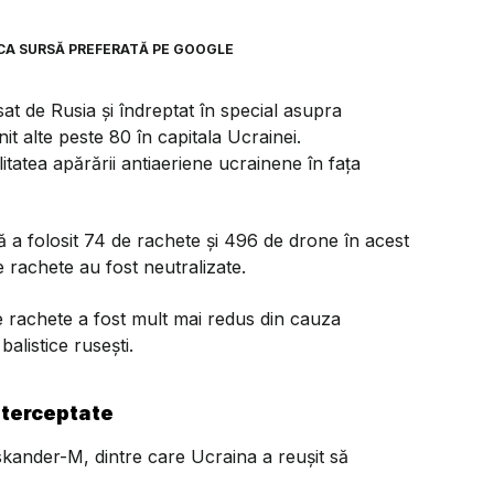
CA SURSĂ PREFERATĂ PE GOOGLE
t de Rusia și îndreptat în special asupra
it alte peste 80 în capitala Ucrainei.
tatea apărării antiaeriene ucrainene în fața
ă a folosit 74 de rachete și 496 de drone în acest
 rachete au fost neutralizate.
 de rachete a fost mult mai redus din cauza
balistice rusești.
nterceptate
 Iskander-M, dintre care Ucraina a reușit să