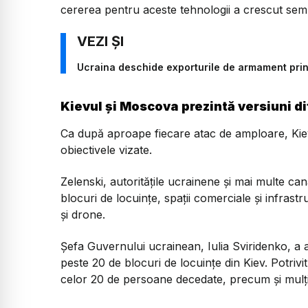
cererea pentru aceste tehnologii a crescut semni
Ucraina deschide exporturile de armament pri
Kievul și Moscova prezintă versiuni dif
Ca după aproape fiecare atac de amploare, Kievu
obiectivele vizate.
Zelenski, autoritățile ucrainene și mai multe c
blocuri de locuințe, spații comerciale și infrast
și drone.
Șefa Guvernului ucrainean, Iulia Sviridenko, a ac
peste 20 de blocuri de locuințe din Kiev. Potrivi
celor 20 de persoane decedate, precum și mulți d