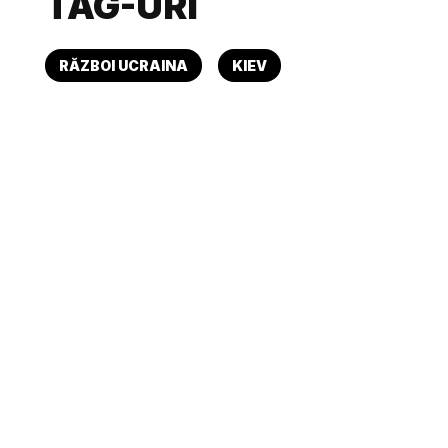
TAG-URI
RĂZBOI UCRAINA
KIEV