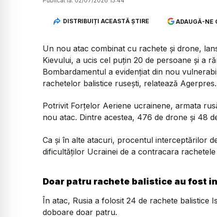
Publicat la:
02/07/2026 15:44
DISTRIBUIȚI ACEASTĂ ȘTIRE
ADAUGĂ-NE 
Un nou atac combinat cu rachete și drone, lansa
Kievului, a ucis cel puțin 20 de persoane și a răn
Bombardamentul a evidențiat din nou vulnerabili
rachetelor balistice rusești, relatează Agerpres.
Potrivit Forțelor Aeriene ucrainene, armata rus
nou atac. Dintre acestea, 476 de drone și 48 de
Ca și în alte atacuri, procentul interceptărilor
dificultăților Ucrainei de a contracara rachetele 
Doar patru rachete balistice au fost i
În atac, Rusia a folosit 24 de rachete balistice
doboare doar patru.