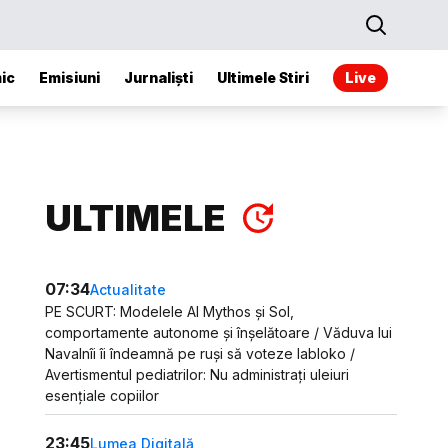
ic
Emisiuni
Jurnaliști
Ultimele Stiri
Live
ULTIMELE
07:34
Actualitate
PE SCURT: Modelele AI Mythos și Sol,
comportamente autonome și înșelătoare / Văduva lui
Navalnîi îi îndeamnă pe ruși să voteze Iabloko /
Avertismentul pediatrilor: Nu administrați uleiuri
esențiale copiilor
23:45
Lumea Digitală