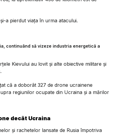
și-a pierdut viața în urma atacului.
sia, continuând să vizeze industria energetică a
le Kievului au lovit și alte obiective militare și
.
unțat că a doborât 327 de drone ucrainene
upra regiunilor ocupate din Ucraina și a mărilor
rone decât Ucraina
nelor și rachetelor lansate de Rusia împotriva