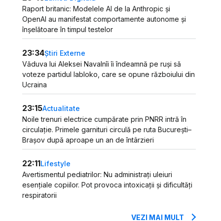
Raport britanic: Modelele AI de la Anthropic și
OpenAI au manifestat comportamente autonome și
înșelătoare în timpul testelor
23:34
Știri Externe
Văduva lui Aleksei Navalnîi îi îndeamnă pe ruși să
voteze partidul Iabloko, care se opune războiului din
Ucraina
23:15
Actualitate
Noile trenuri electrice cumpărate prin PNRR intră în
circulație. Primele garnituri circulă pe ruta București–
Brașov după aproape un an de întârzieri
22:11
Lifestyle
Avertismentul pediatrilor: Nu administrați uleiuri
esențiale copiilor. Pot provoca intoxicații și dificultăți
respiratorii
VEZI MAI MULT