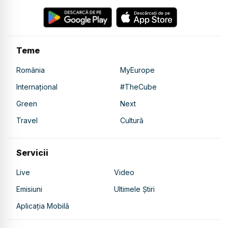
Teme
România
MyEurope
Internațional
#TheCube
Green
Next
Travel
Cultură
Servicii
Live
Video
Emisiuni
Ultimele Știri
Aplicația Mobilă