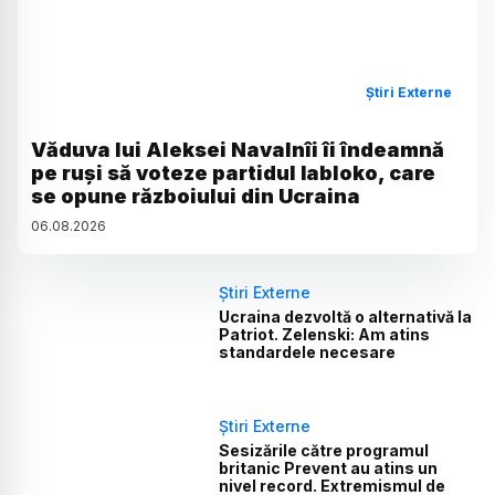
Știri Externe
Văduva lui Aleksei Navalnîi îi îndeamnă
pe ruși să voteze partidul Iabloko, care
se opune războiului din Ucraina
06
.
08
.
2026
Știri Externe
Ucraina dezvoltă o alternativă la
Patriot. Zelenski: Am atins
standardele necesare
Știri Externe
Sesizările către programul
britanic Prevent au atins un
nivel record. Extremismul de