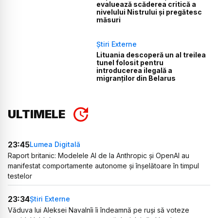
evaluează scăderea critică a
nivelului Nistrului și pregătesc
măsuri
Știri Externe
Lituania descoperă un al treilea
tunel folosit pentru
introducerea ilegală a
migranților din Belarus
ULTIMELE
23:45
Lumea Digitală
Raport britanic: Modelele AI de la Anthropic și OpenAI au
manifestat comportamente autonome și înșelătoare în timpul
testelor
23:34
Știri Externe
Văduva lui Aleksei Navalnîi îi îndeamnă pe ruși să voteze