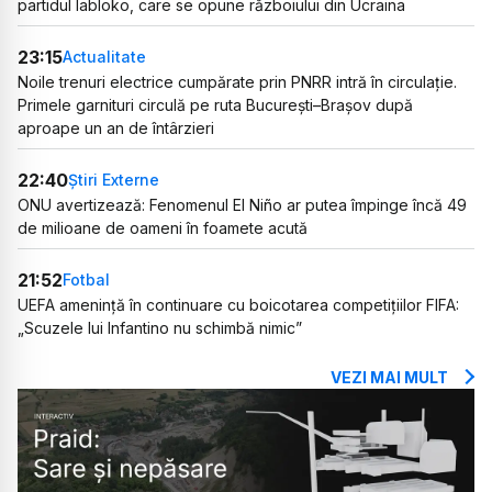
partidul Iabloko, care se opune războiului din Ucraina
23:15
Actualitate
Noile trenuri electrice cumpărate prin PNRR intră în circulație.
Primele garnituri circulă pe ruta București–Brașov după
aproape un an de întârzieri
22:40
Știri Externe
ONU avertizează: Fenomenul El Niño ar putea împinge încă 49
de milioane de oameni în foamete acută
21:52
Fotbal
UEFA amenință în continuare cu boicotarea competițiilor FIFA:
„Scuzele lui Infantino nu schimbă nimic”
VEZI MAI MULT