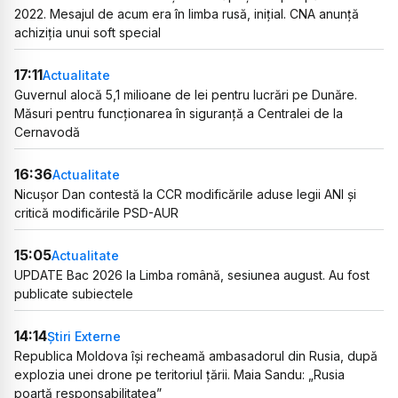
2022. Mesajul de acum era în limba rusă, inițial. CNA anunță
achiziția unui soft special
17:11
Actualitate
Guvernul alocă 5,1 milioane de lei pentru lucrări pe Dunăre.
Măsuri pentru funcționarea în siguranță a Centralei de la
Cernavodă
16:36
Actualitate
Nicușor Dan contestă la CCR modificările aduse legii ANI și
critică modificările PSD-AUR
15:05
Actualitate
UPDATE Bac 2026 la Limba română, sesiunea august. Au fost
publicate subiectele
14:14
Știri Externe
Republica Moldova își recheamă ambasadorul din Rusia, după
explozia unei drone pe teritoriul țării. Maia Sandu: „Rusia
poartă responsabilitatea”