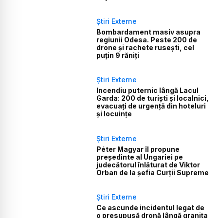
Știri Externe
Bombardament masiv asupra
regiunii Odesa. Peste 200 de
drone și rachete rusești, cel
puțin 9 răniți
Știri Externe
Incendiu puternic lângă Lacul
Garda: 200 de turiști și localnici,
evacuați de urgență din hoteluri
și locuințe
Știri Externe
Péter Magyar îl propune
președinte al Ungariei pe
judecătorul înlăturat de Viktor
Orban de la șefia Curții Supreme
Știri Externe
Ce ascunde incidentul legat de
o presupusă dronă lângă granița