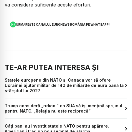
va considera suficiente aceste eforturi.
URMĂREȘTE CANALUL EURONEWS ROMÂNIA PE WHATSAPP!
TE-AR PUTEA INTERESA ȘI
Statele europene din NATO și Canada vor să ofere
Ucrainei ajutor militar de 140 de miliarde de euro până la
sfârșitul lui 2027
Trump consideră „ridicol” ca SUA să își mențină sprijinul
pentru NATO. „Relația nu este reciprocă”
Câți bani au investit statele NATO pentru apărare.
Americanii trag un nou semnal de alarmă