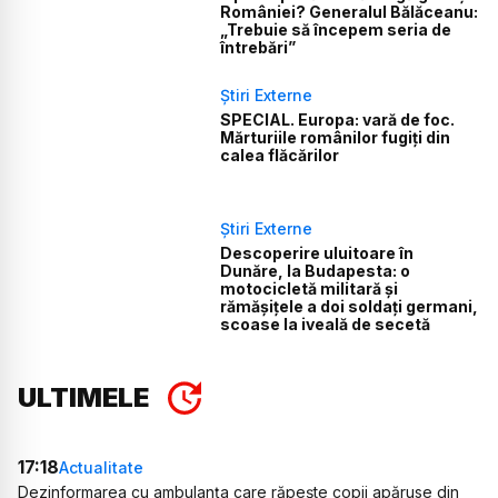
României? Generalul Bălăceanu:
„Trebuie să începem seria de
întrebări”
Știri Externe
SPECIAL. Europa: vară de foc.
Mărturiile românilor fugiți din
calea flăcărilor
Știri Externe
Descoperire uluitoare în
Dunăre, la Budapesta: o
motocicletă militară și
rămășițele a doi soldați germani,
scoase la iveală de secetă
ULTIMELE
17:18
Actualitate
Dezinformarea cu ambulanța care răpește copii apăruse din