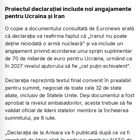
Proiectul declarației include noi angajamente
pentru Ucraina și Iran
O copie a documentului consultată de Euronews arată
că declarația va reafirma faptul că
„Iranul nu poate
deține niciodată o armă nucleară”
și va include un
angajament privind acordarea unui sprijin suplimentar
de 70 de miliarde de euro pentru Ucraina, urmând ca
în 2027 nivelul ajutorului să fie
„cel puțin echivalent”
.
Declarația reprezintă textul final convenit în prealabil
pentru summit, negociat de toate cele 32 de state
aliate, inclusiv de Statele Unite. Deși documentul a fost
aprobat la nivelul ambasadorilor, acesta trebuie să fie
validat oficial de liderii statelor membre la încheierea
summitului, pe 8 iulie.
„Declarația de la Ankara va fi publicată după ce va fi
aprobată de liderii aliați în cadrul summitului NATO de