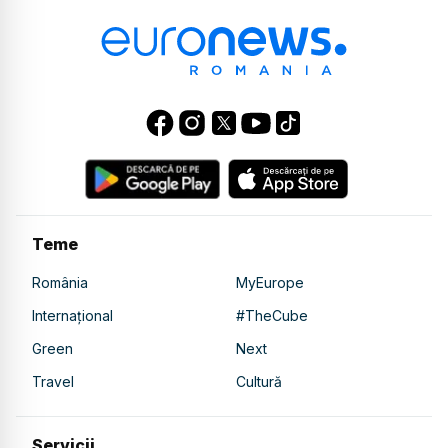
Teme
România
MyEurope
Internațional
#TheCube
Green
Next
Travel
Cultură
Servicii