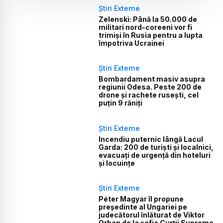
Știri Externe
Zelenski: Până la 50.000 de
militari nord-coreeni vor fi
trimiși în Rusia pentru a lupta
împotriva Ucrainei
Știri Externe
Bombardament masiv asupra
regiunii Odesa. Peste 200 de
drone și rachete rusești, cel
puțin 9 răniți
Știri Externe
Incendiu puternic lângă Lacul
Garda: 200 de turiști și localnici,
evacuați de urgență din hoteluri
și locuințe
Știri Externe
Péter Magyar îl propune
președinte al Ungariei pe
judecătorul înlăturat de Viktor
Orban de la șefia Curții Supreme