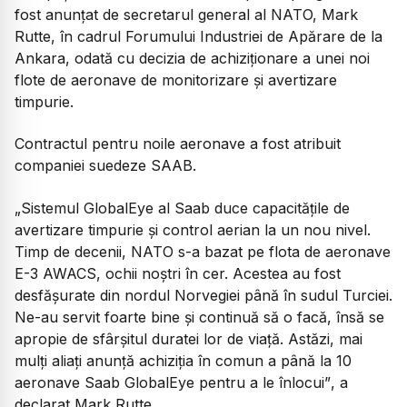
fost anunțat de secretarul general al NATO, Mark
Rutte, în cadrul Forumului Industriei de Apărare de la
Ankara, odată cu decizia de achiziționare a unei noi
flote de aeronave de monitorizare și avertizare
timpurie.
Contractul pentru noile aeronave a fost atribuit
companiei suedeze SAAB.
„Sistemul GlobalEye al Saab duce capacitățile de
avertizare timpurie și control aerian la un nou nivel.
Timp de decenii, NATO s-a bazat pe flota de aeronave
E-3 AWACS, ochii noștri în cer. Acestea au fost
desfășurate din nordul Norvegiei până în sudul Turciei.
Ne-au servit foarte bine și continuă să o facă, însă se
apropie de sfârșitul duratei lor de viață. Astăzi, mai
mulți aliați anunță achiziția în comun a până la 10
aeronave Saab GlobalEye pentru a le înlocui”
, a
declarat Mark Rutte.