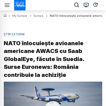
>
My Europe
>
Europa
>
NATO înlocuiește avioanele american
ȘTIRI EXTERNE
NATO înlocuiește avioanele
americane AWACS cu Saab
GlobalEye, făcute în Suedia.
Surse Euronews: România
contribuie la achiziție