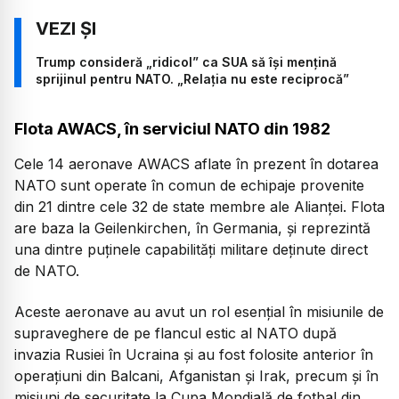
Trump consideră „ridicol” ca SUA să își mențină
sprijinul pentru NATO. „Relația nu este reciprocă”
Flota AWACS, în serviciul NATO din 1982
Cele 14 aeronave AWACS aflate în prezent în dotarea
NATO sunt operate în comun de echipaje provenite
din 21 dintre cele 32 de state membre ale Alianței. Flota
are baza la Geilenkirchen, în Germania, și reprezintă
una dintre puținele capabilități militare deținute direct
de NATO.
Aceste aeronave au avut un rol esențial în misiunile de
supraveghere de pe flancul estic al NATO după
invazia Rusiei în Ucraina și au fost folosite anterior în
operațiuni din Balcani, Afganistan și Irak, precum și în
misiuni de securitate la Cupa Mondială de fotbal din