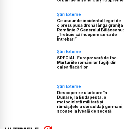
Știri Externe
Ce ascunde incidentul legat de
o presupusă dronă lângă granița
României? Generalul Bălăceanu:
„Trebuie să începem seria de
întrebări”
Știri Externe
SPECIAL. Europa: vară de foc.
Mărturiile românilor fugiți din
calea flăcărilor
Știri Externe
Descoperire uluitoare în
Dunăre, la Budapesta: o
motocicletă militară și
rămășițele a doi soldați germani,
scoase la iveală de secetă