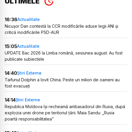
ULTIMELE
16:36
Actualitate
Nicușor Dan contestă la CCR modificările aduse legii ANI și
critică modificările PSD-AUR
15:05
Actualitate
UPDATE Bac 2026 la Limba română, sesiunea august. Au fost
publicate subiectele
14:40
Știri Externe
Taifunul Dolphin a lovit China. Peste un milion de oameni au
fost evacuați
14:14
Știri Externe
Republica Moldova își recheamă ambasadorul din Rusia, după
explozia unei drone pe teritoriul țării. Maia Sandu: „Rusia
poartă responsabilitatea”