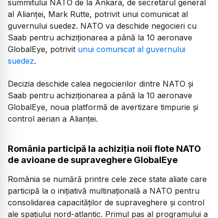
summitului NATO de la Ankara, de secretarul general
al Alianței, Mark Rutte, potrivit unui comunicat al
guvernului suedez. NATO va deschide negocieri cu
Saab pentru achiziționarea a până la 10 aeronave
GlobalEye, potrivit
unui comunicat al guvernului
suedez
.
Decizia deschide calea negocierilor dintre NATO și
Saab pentru achiziționarea a până la 10 aeronave
GlobalEye, noua platformă de avertizare timpurie și
control aerian a Alianței.
România participă la achiziția noii flote NATO
de avioane de supraveghere GlobalEye
România se numără printre cele zece state aliate care
participă la o inițiativă multinațională a NATO pentru
consolidarea capacităților de supraveghere și control
ale spațiului nord-atlantic. Primul pas al programului a