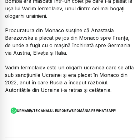
Bomba era mascată într-un colet pe care l-a plasat la
ușa lui Vadim Iermolaiev, unul dintre cei mai bogați
ologarhi urainieni.
Procuratura din Monaco susține că Anastasia
Berezovska a plecat pe jos din Monaco spre Franța,
de unde a fugit cu o maşină închiriată spre Germania
via Austria, Elveția și Italia.
Vadim Iermolaiev este un oligarh ucrainea care se afla
sub sancțiunile Ucrainei și era plecat în Monaco din
2022, anul în care Rusia a început războiul.
Autoritățile din Ucraina i-a retras și cetățenia.
URMĂREȘTE CANALUL EURONEWS ROMÂNIA PE WHATSAPP!