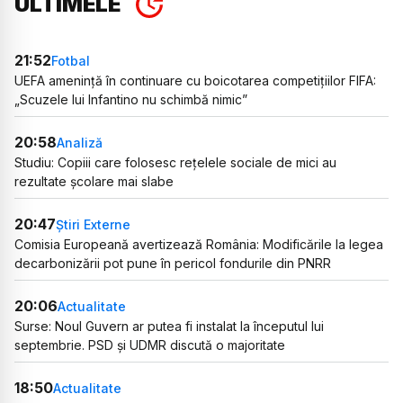
ULTIMELE
21:52
Fotbal
UEFA amenință în continuare cu boicotarea competițiilor FIFA:
„Scuzele lui Infantino nu schimbă nimic”
20:58
Analiză
Studiu: Copiii care folosesc rețelele sociale de mici au
rezultate școlare mai slabe
20:47
Știri Externe
Comisia Europeană avertizează România: Modificările la legea
decarbonizării pot pune în pericol fondurile din PNRR
20:06
Actualitate
Surse: Noul Guvern ar putea fi instalat la începutul lui
septembrie. PSD și UDMR discută o majoritate
18:50
Actualitate