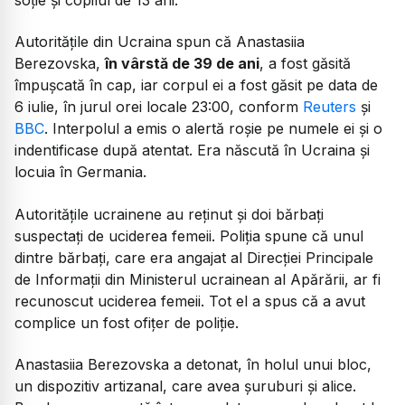
Autoritățile din Ucraina spun că Anastasiia
Berezovska,
în vârstă de 39 de ani
, a fost găsită
împușcată în cap, iar corpul ei a fost găsit pe data de
6 iulie, în jurul orei locale 23:00, conform
Reuters
și
BBC
. Interpolul a emis o alertă roșie pe numele ei și o
indentificase după atentat. Era născută în Ucraina și
locuia în Germania.
Autoritățile ucrainene au reținut și doi bărbați
suspectați de uciderea femeii. Poliția spune că unul
dintre bărbați, care era angajat al Direcției Principale
de Informații din Ministerul ucrainean al Apărării, ar fi
recunoscut uciderea femeii. Tot el a spus că a avut
complice un fost ofițer de poliție.
Anastasiia Berezovska a detonat, în holul unui bloc,
un dispozitiv artizanal, care avea șuruburi și alice.