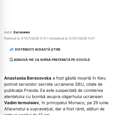
Autor:
Euronews
Publicat la:
07/07/2026 11:12
•
Actualizat la:
07/07/2026 11:27
DISTRIBUIȚI ACEASTĂ ȘTIRE
ADAUGĂ-NE CA SURSĂ PREFERATĂ PE GOOGLE
Anastasiia Berezovska
a fost găsită moartă în Kiev,
potrivit serviciilor secrete ucrainene SBU, citate de
publicația Pravda. Ea este suspectată de comiterea
atentatului cu bombă asupra oligarhului ucrainean
Vadim Iermolaiev
, în principatul Monaco, pe 29 iunie.
Afaceristul a supraviețuit, dar a fost rănit, alături de
soție și copilul de 13 ani.