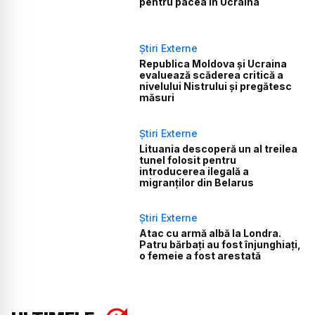
pentru pacea în Ucraina
Știri Externe
Republica Moldova și Ucraina
evaluează scăderea critică a
nivelului Nistrului și pregătesc
măsuri
Știri Externe
Lituania descoperă un al treilea
tunel folosit pentru
introducerea ilegală a
migranților din Belarus
Știri Externe
Atac cu armă albă la Londra.
Patru bărbați au fost înjunghiați,
o femeie a fost arestată