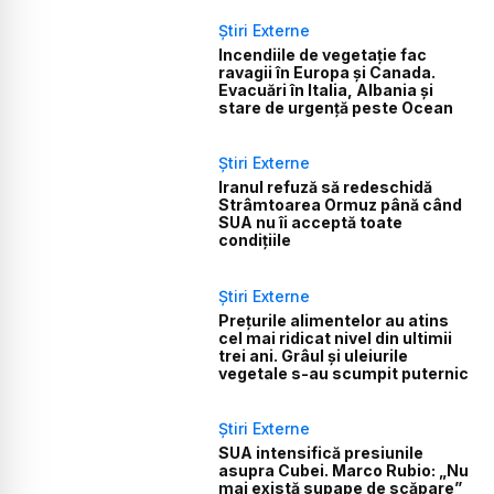
Știri Externe
Incendiile de vegetație fac
ravagii în Europa și Canada.
Evacuări în Italia, Albania și
stare de urgență peste Ocean
Știri Externe
Iranul refuză să redeschidă
Strâmtoarea Ormuz până când
SUA nu îi acceptă toate
condițiile
Știri Externe
Prețurile alimentelor au atins
cel mai ridicat nivel din ultimii
trei ani. Grâul și uleiurile
vegetale s-au scumpit puternic
Știri Externe
SUA intensifică presiunile
asupra Cubei. Marco Rubio: „Nu
mai există supape de scăpare”