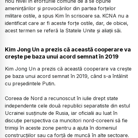
nou nivel în eforturile comune de a se opune
ameninţărilor şi provocărilor din partea forţelor
militare ostile, a spus Kim în scrisoare sa. KCNA nu a
identificat care ar fi aceste forţe ostile, dar, de obicei,
acest termen se referă la Statele Unite şi aliaţii săi.
Kim Jong Un a prezis că această cooperare va
creşte pe baza unui acord semnat în 2019
Kim Jong Un a prezis că această cooperare va creşte
pe baza unui acord semnat în 2019, când s-a întâlnit
cu preşedintele Putin.
Coreea de Nord a recunoscut în iulie drept state
independente cele două republici separatiste din estul
Ucrainei susţinute de Rusia, iar oficialii au luat în
discuţie perspectiva ca muncitori nord-coreeni să fie
trimişi în aceste zone pentru a ajuta în domeniul
construcţiilor sau ca forţă de muncă în alte sectoare.