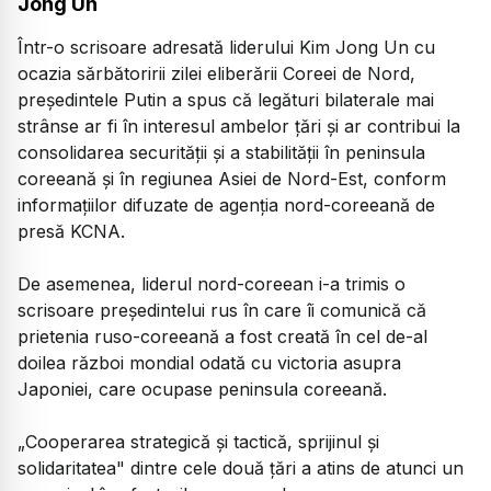
Jong Un
Într-o scrisoare adresată liderului Kim Jong Un cu
ocazia sărbătoririi zilei eliberării Coreei de Nord,
preşedintele Putin a spus că legături bilaterale mai
strânse ar fi în interesul ambelor ţări şi ar contribui la
consolidarea securităţii şi a stabilităţii în peninsula
coreeană şi în regiunea Asiei de Nord-Est, conform
informaţiilor difuzate de agenţia nord-coreeană de
presă KCNA.
De asemenea, liderul nord-coreean i-a trimis o
scrisoare preşedintelui rus în care îi comunică că
prietenia ruso-coreeană a fost creată în cel de-al
doilea război mondial odată cu victoria asupra
Japoniei, care ocupase peninsula coreeană.
„Cooperarea strategică şi tactică, sprijinul şi
solidaritatea" dintre cele două ţări a atins de atunci un