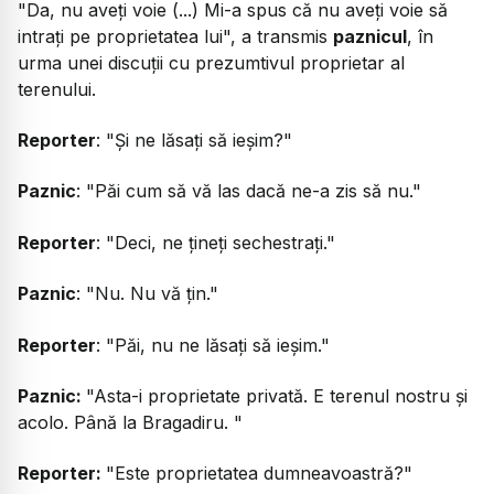
"Da, nu aveți voie (...) Mi-a spus că nu aveți voie să
intrați pe proprietatea lui", a transmis
paznicul
, în
urma unei discuții cu prezumtivul proprietar al
terenului.
Reporter
: "Și ne lăsați să ieșim?"
Paznic
: "Păi cum să vă las dacă ne-a zis să nu."
Reporter
: "Deci, ne țineți sechestrați."
Paznic
: "Nu. Nu vă țin."
Reporter
: "Păi, nu ne lăsați să ieșim."
Paznic:
"Asta-i proprietate privată. E terenul nostru și
acolo. Până la Bragadiru. "
Reporter:
"Este proprietatea dumneavoastră?"