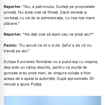
Reporter:
"Nu, a patronului. Sunteți pe proprietate
privată. Nu aveți voie să filmați. Dacă veneați și
vorbeați cu cei de la administrație, cu cea mai mare
plăcere."
Reporter:
"Ne dați voie să ieșim sau ne țineți aici?"
Paznic:
"Eu ascult ce mi s-a zis. Șeful a zis că nu
treceți pe aici."
Echipa Euronews România nu a putut ieși cu mașina,
deși este un câmp deschis, pentru că munții de
gunoaie erau prea mari, iar singura soluție a fost
aceea de a apela la autorități. După aproximativ 20
minute a ajuns Poliția.