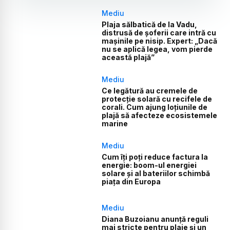
Mediu
Plaja sălbatică de la Vadu,
distrusă de șoferii care intră cu
mașinile pe nisip. Expert: „Dacă
nu se aplică legea, vom pierde
această plajă”
Mediu
Ce legătură au cremele de
protecție solară cu recifele de
corali. Cum ajung loțiunile de
plajă să afecteze ecosistemele
marine
Mediu
Cum îți poți reduce factura la
energie: boom-ul energiei
solare și al bateriilor schimbă
piața din Europa
Mediu
Diana Buzoianu anunță reguli
mai stricte pentru plaje și un