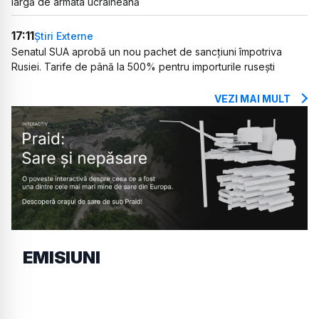
largă de armata ucraineană
17:11
Știri Externe
Senatul SUA aprobă un nou pachet de sancțiuni împotriva
Rusiei. Tarife de până la 500% pentru importurile rusești
VEZI MAI MULT
EMISIUNI