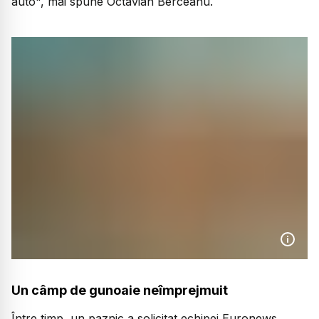
auto", mai spune Octavian Berceanu.
Un câmp de gunoaie neîmprejmuit
Între timp, un paznic a solicitat echipei Euronews,