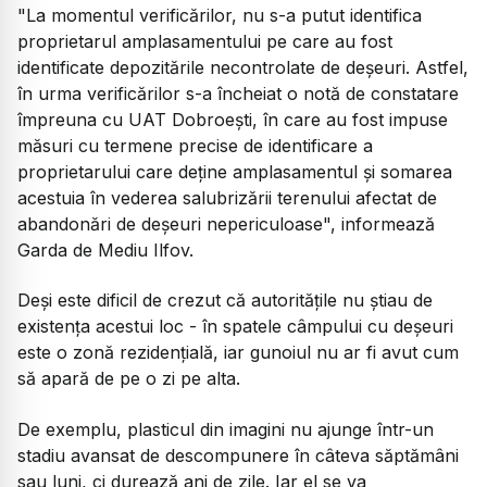
"La momentul verificărilor, nu s-a putut identifica
proprietarul amplasamentului pe care au fost
identificate depozitările necontrolate de deșeuri. Astfel,
în urma verificărilor s-a încheiat o notă de constatare
împreuna cu UAT Dobroești, în care au fost impuse
măsuri cu termene precise de identificare a
proprietarului care deține amplasamentul și somarea
acestuia în vederea salubrizării terenului afectat de
abandonări de deșeuri nepericuloase", informează
Garda de Mediu Ilfov.
Deși este dificil de crezut că autoritățile nu știau de
existența acestui loc - în spatele câmpului cu deșeuri
este o zonă rezidențială, iar gunoiul nu ar fi avut cum
să apară de pe o zi pe alta.
De exemplu, plasticul din imagini nu ajunge într-un
stadiu avansat de descompunere în câteva săptămâni
sau luni, ci durează ani de zile. Iar el se va