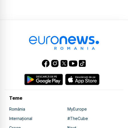
Teme
România
MyEurope
Internațional
#TheCube
Green
Next