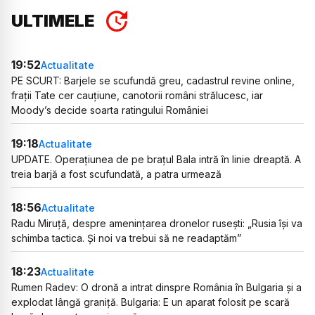
ULTIMELE
19:52
Actualitate
PE SCURT: Barjele se scufundă greu, cadastrul revine online,
frații Tate cer cauțiune, canotorii români strălucesc, iar
Moody’s decide soarta ratingului României
19:18
Actualitate
UPDATE. Operațiunea de pe brațul Bala intră în linie dreaptă. A
treia barjă a fost scufundată, a patra urmează
18:56
Actualitate
Radu Miruță, despre amenințarea dronelor rusești: „Rusia își va
schimba tactica. Și noi va trebui să ne readaptăm”
18:23
Actualitate
Rumen Radev: O dronă a intrat dinspre România în Bulgaria și a
explodat lângă graniță. Bulgaria: E un aparat folosit pe scară