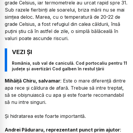
grade Celsius, iar termometrele au urcat rapid spre 31.
Sub razele fierbinți ale soarelui, briza mării nu se mai
simțea deloc. Marea, cu o temperatură de 20-22 de
grade Celsius, a fost refugiul din calea căldurii, însă
puțini știu că în astfel de zile, o simplă bălăceală în
valuri poate ascunde riscuri.
România, sub val de caniculă. Cod portocaliu pentru 11
județe și avertizări Cod galben în restul țării
Mihăiță Chiru, salvamar
: Este o mare diferență dintre
apa rece și căldura de afară. Trebuie să intre treptat,
să se obișnuiască cu apa și este foarte recomandabil
să nu intre singuri.
Și hidratarea este foarte importantă.
Andrei Păduraru, reprezentant punct prim ajutor
: