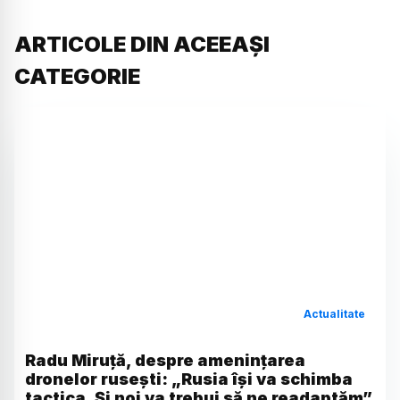
ARTICOLE DIN ACEEAȘI
CATEGORIE
Actualitate
Radu Miruță, despre amenințarea
dronelor rusești: „Rusia își va schimba
tactica. Și noi va trebui să ne readaptăm”