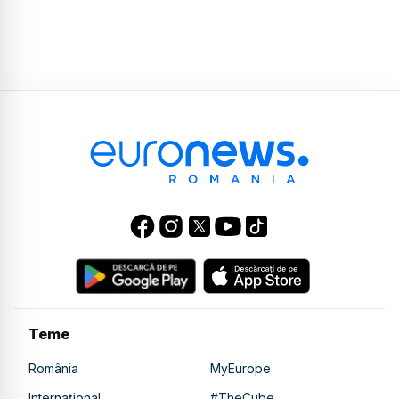
Teme
România
MyEurope
Internațional
#TheCube