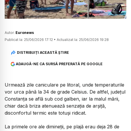
Autor:
Euronews
Publicat la:
25/06/2026 17:12
•
Actualizat la:
25/06/2026 19:28
DISTRIBUIȚI ACEASTĂ ȘTIRE
ADAUGĂ-NE CA SURSĂ PREFERATĂ PE GOOGLE
Urmează zile caniculare pe litoral, unde temperaturile
vor urca până la 34 de grade Celsius. De altfel, județul
Constanța se află sub cod galben, iar la malul mării,
chiar dacă briza atenuează senzația de arșiță,
disconfortul termic este totuși ridicat.
La primele ore ale dimineții, pe plajă erau deja 28 de