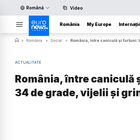
Română
Video
România
My Europe
Internați
>
România
>
Social
>
România, între caniculă și furtuni: 
ACTUALITATE
România, între caniculă 
34 de grade, vijelii și gr