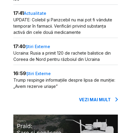
17:41
Actualitate
UPDATE: Colebil și Panzcebil nu mai pot fi vândute
temporar în farmacii. Verificări privind substanța
activă din cele două medicamente
17:40
Știri Externe
Ucraina: Rusia a primit 120 de rachete balistice din
Coreea de Nord pentru războiul din Ucraina
16:59
Știri Externe
Trump respinge informațiile despre lipsa de muniție:
„Avem rezerve uriașe”
VEZI MAI MULT