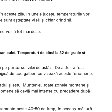
CA SURSĂ PREFERATĂ PE GOOGLE
în aceste zile. În unele județe, temperaturile vor
 sunt așteptate vijelii și chiar grindină.
e vor fi tot mai dese.
caniculei. Temperaturi de până la 32 de grade și
e parcursul zilei de astăzi. De altfel, a fost
logică de cod galben ce vizează aceste fenomene.
rdul și estul Munteniei, toate zonele montane și
enomene să deviă mai intense cu precădere după-
 însemnate peste 40-50 de l/mp, în aceeași măsură