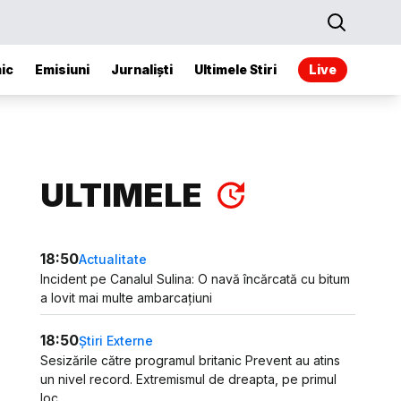
ic
Emisiuni
Jurnaliști
Ultimele Stiri
Live
ULTIMELE
18:50
Actualitate
Incident pe Canalul Sulina: O navă încărcată cu bitum
a lovit mai multe ambarcațiuni
18:50
Știri Externe
Sesizările către programul britanic Prevent au atins
un nivel record. Extremismul de dreapta, pe primul
loc