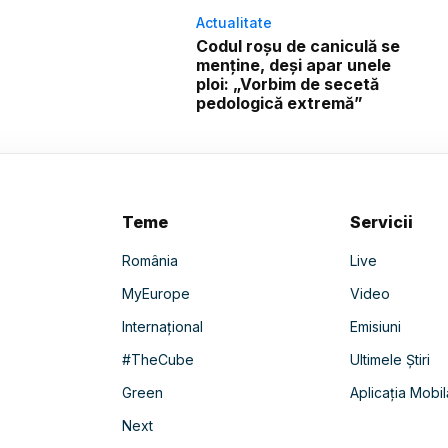
Actualitate
Codul roșu de caniculă se
menține, deși apar unele
ploi: „Vorbim de secetă
pedologică extremă”
Teme
Servicii
România
Live
MyEurope
Video
Internațional
Emisiuni
#TheCube
Ultimele Știri
Green
Aplicația Mobil
Next