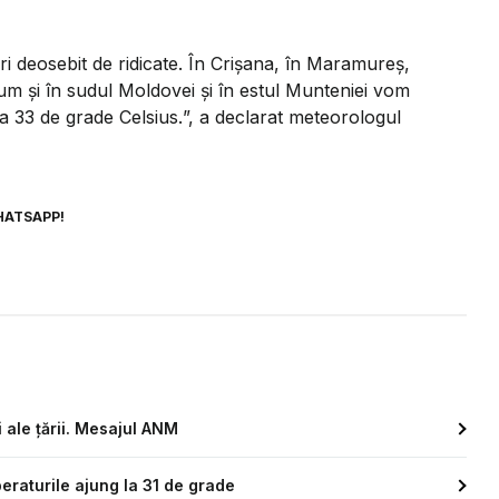
i deosebit de ridicate. În Crișana, în Maramureș,
cum și în sudul Moldovei și în estul Munteniei vom
 33 de grade Celsius.
”, a declarat meteorologul
HATSAPP!
 ale țării. Mesajul ANM
raturile ajung la 31 de grade