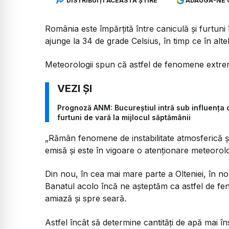
DISTRIBUIȚI ACEASTĂ ȘTIRE
ADAUGĂ-NE 
România este împărțită între caniculă și furtuni 
ajunge la 34 de grade Celsius, în timp ce în altele
Meteorologii spun că astfel de fenomene extrem
Prognoză ANM: Bucureștiul intră sub influența 
furtuni de vară la mijlocul săptămânii
„Rămân fenomene de instabilitate atmosferică și p
emisă și este în vigoare o atenționare meteoro
Din nou, în cea mai mare parte a Olteniei, în no
Banatul acolo încă ne așteptăm ca astfel de f
amiază și spre seară.
Astfel încât să determine cantități de apă mai