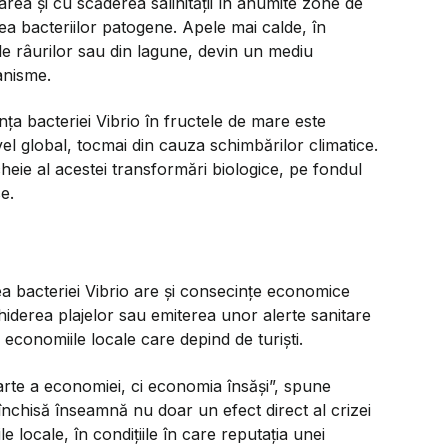
rea și cu scăderea salinității în anumite zone de
ea bacteriilor patogene. Apele mai calde, în
le râurilor sau din lagune, devin un mediu
anisme.
ța bacteriei Vibrio în fructele de mare este
vel global, tocmai din cauza schimbărilor climatice.
eie al acestei transformări biologice, pe fondul
se.
ea bacteriei Vibrio are și consecințe economice
nchiderea plajelor sau emiterea unor alerte sanitare
 economiile locale care depind de turiști.
parte a economiei, ci economia însăși”, spune
închisă înseamnă nu doar un efect direct al crizei
le locale, în condițiile în care reputația unei