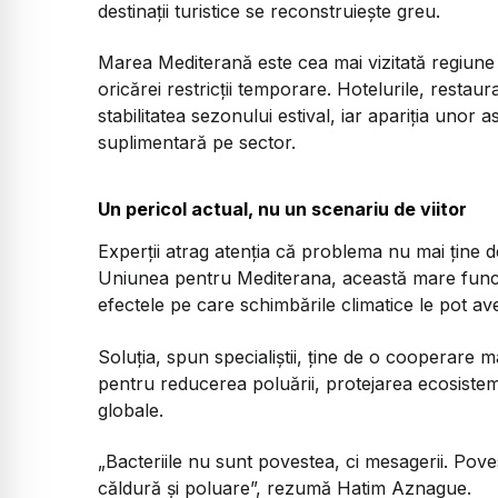
destinații turistice se reconstruiește greu.
Marea Mediterană este cea mai vizitată regiune 
oricărei restricții temporare. Hotelurile, restaur
stabilitatea sezonului estival, iar apariția unor
suplimentară pe sector.
Un pericol actual, nu un scenariu de viitor
Experții atrag atenția că problema nu mai ține d
Uniunea pentru Mediterana, această mare func
efectele pe care schimbările climatice le pot avea
Soluția, spun specialiștii, ține de o cooperare 
pentru reducerea poluării, protejarea ecosistemel
globale.
„Bacteriile nu sunt povestea, ci mesagerii. Pove
căldură și poluare”, rezumă Hatim Aznague.