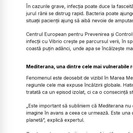
În cazurile grave, infecția poate duce la fasceit
jurul rănii se distrug rapid. Bacteria poate ajun
situații pacienții ajung să aibă nevoie de amput
Centrul European pentru Prevenirea și Controlul
infecții cu Vibrio crește pe parcursul verii, în s
coastă puțin adânci, unde apa se încălzește ma
Mediterana, una dintre cele mai vulnerabile r
Fenomenul este deosebit de vizibil în Marea Med
regiunile cele mai expuse încălzirii globale. 
tratată ca un episod izolat, ci ca o consecință s
„Este important să subliniem că Mediterana nu e
imagine în avans a ceea ce urmează. Este una di
planetă”, explică expertul.