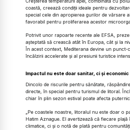
Creșterea temperaturii apei, combinată cu polua
coastă, creează condiții ideale pentru dezvoltar
special cele din apropierea gurilor de vărsare a
favorabil pentru proliferarea acestor microorg
Potrivit unor rapoarte recente ale EFSA, prezen
așteptată să crească atât în Europa, cât și la ni
În acest context, Mediterana devine un punct-ch
încălzirii accelerate și al presiunii turistice inten
Impactul nu este doar sanitar, ci și economic
Dincolo de riscurile pentru sănătate, răspândir
directe, în special pentru turismul de litoral. Î
chiar în plin sezon estival poate afecta puternic
„Pe coastele noastre, litoralul nu este doar o 
Hatim Aznague. El avertizează că fiecare plajă 
climatice, ci și o notă de plată pentru comunități