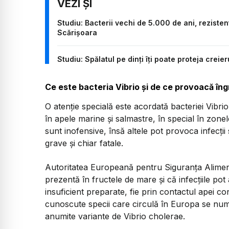
Studiu: Bacterii vechi de 5.000 de ani, reziste
Scărișoara
Studiu: Spălatul pe dinți îți poate proteja creie
Ce este bacteria Vibrio și de ce provoacă îng
O atenție specială este acordată bacteriei Vibr
în apele marine și salmastre, în special în zonel
sunt inofensive, însă altele pot provoca infecții
grave și chiar fatale.
Autoritatea Europeană pentru Siguranța Aliment
prezentă în fructele de mare și că infecțiile p
insuficient preparate, fie prin contactul apei c
cunoscute specii care circulă în Europa se n
anumite variante de
Vibrio cholerae
.