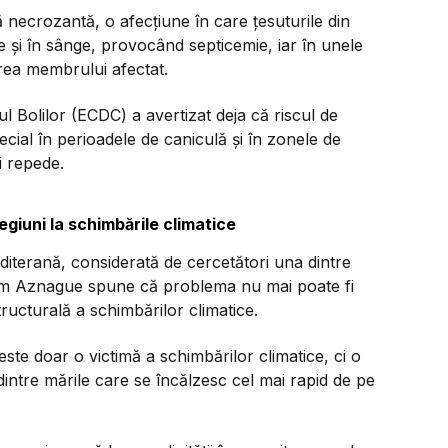
ă necrozantă, o afecțiune în care țesuturile din
ge și în sânge, provocând septicemie, iar în unele
area membrului afectat.
 Bolilor (ECDC) a avertizat deja că riscul de
pecial în perioadele de caniculă și în zonele de
i repede.
egiuni la schimbările climatice
iterană, considerată de cercetători una dintre
Hatim Aznague spune că problema nu mai poate fi
tructurală a schimbărilor climatice.
ste doar o victimă a schimbărilor climatice, ci o
ntre mările care se încălzesc cel mai rapid de pe