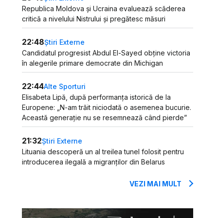
Republica Moldova și Ucraina evaluează scăderea
critică a nivelului Nistrului și pregătesc măsuri
22:48
Știri Externe
Candidatul progresist Abdul El-Sayed obține victoria
în alegerile primare democrate din Michigan
22:44
Alte Sporturi
Elisabeta Lipă, după performanța istorică de la
Europene: „N-am trăit niciodată o asemenea bucurie.
Această generație nu se resemnează când pierde”
21:32
Știri Externe
Lituania descoperă un al treilea tunel folosit pentru
introducerea ilegală a migranților din Belarus
VEZI MAI MULT