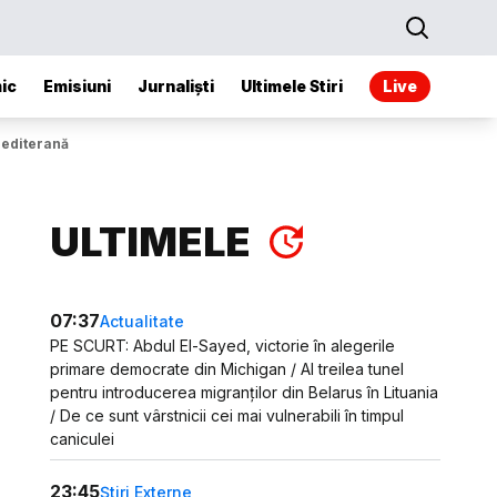
ic
Emisiuni
Jurnaliști
Ultimele Stiri
Live
Mediterană
ULTIMELE
07:37
Actualitate
PE SCURT: Abdul El-Sayed, victorie în alegerile
primare democrate din Michigan / Al treilea tunel
pentru introducerea migranților din Belarus în Lituania
/ De ce sunt vârstnicii cei mai vulnerabili în timpul
caniculei
23:45
Știri Externe