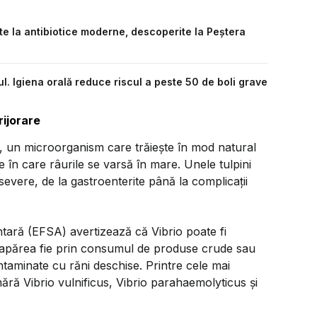
nte la antibiotice moderne, descoperite la Peștera
rul. Igiena orală reduce riscul a peste 50 de boli grave
rijorare
io, un microorganism care trăiește în mod natural
e în care râurile se varsă în mare. Unele tulpini
 severe, de la gastroenterite până la complicații
ară (EFSA) avertizează că Vibrio poate fi
ot apărea fie prin consumul de produse crude sau
ontaminate cu răni deschise. Printre cele mai
umără
Vibrio vulnificus
,
Vibrio parahaemolyticus
și