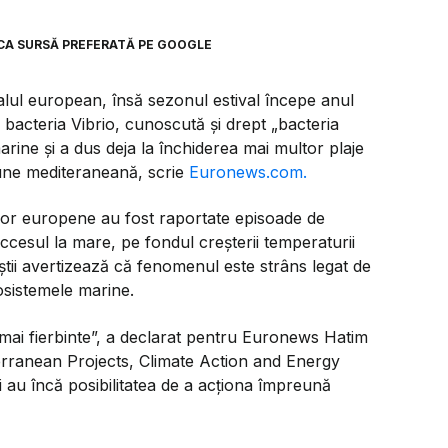
CA SURSĂ PREFERATĂ PE GOOGLE
oralul european, însă sezonul estival începe anul
 bacteria Vibrio, cunoscută și drept „bacteria
rine și a dus deja la închiderea mai multor plaje
giune mediteraneană, scrie
Euronews.com.
elor europene au fost raportate episoade de
accesul la mare, pe fondul creșterii temperaturii
aliștii avertizează că fenomenul este strâns legat de
cosistemele marine.
ai fierbinte”, a declarat pentru Euronews Hatim
erranean Projects, Climate Action and Energy
ai au încă posibilitatea de a acționa împreună