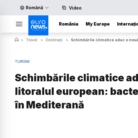
Română
Video
România
My Europe
Internați
>
Travel
>
Destinații
>
Schimbările climatice aduc o nouă
TURISM
Schimbările climatice a
litoralul european: bact
în Mediterană