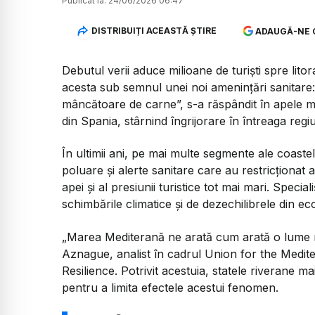
Publicat la:
24/06/2026 06:47
DISTRIBUIȚI ACEASTĂ ȘTIRE
ADAUGĂ-NE 
Debutul verii aduce milioane de turiști spre lit
acesta sub semnul unei noi amenințări sanitare:
mâncătoare de carne”, s-a răspândit în apele ma
din Spania, stârnind îngrijorare în întreaga re
În ultimii ani, pe mai multe segmente ale coast
poluare și alerte sanitare care au restricționat 
apei și al presiunii turistice tot mai mari. Speci
schimbările climatice și de dezechilibrele din e
„Marea Mediterană ne arată cum arată o lume m
Aznague, analist în cadrul Union for the Medit
Resilience. Potrivit acestuia, statele riverane m
pentru a limita efectele acestui fenomen.