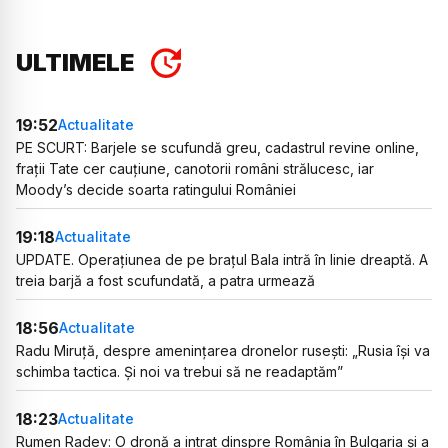
ULTIMELE
19:52
Actualitate
PE SCURT: Barjele se scufundă greu, cadastrul revine online,
frații Tate cer cauțiune, canotorii români strălucesc, iar
Moody’s decide soarta ratingului României
19:18
Actualitate
UPDATE. Operațiunea de pe brațul Bala intră în linie dreaptă. A
treia barjă a fost scufundată, a patra urmează
18:56
Actualitate
Radu Miruță, despre amenințarea dronelor rusești: „Rusia își va
schimba tactica. Și noi va trebui să ne readaptăm”
18:23
Actualitate
Rumen Radev: O dronă a intrat dinspre România în Bulgaria și a