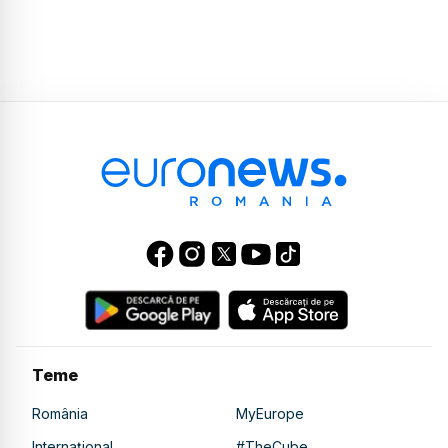
Teme
România
MyEurope
Internațional
#TheCube