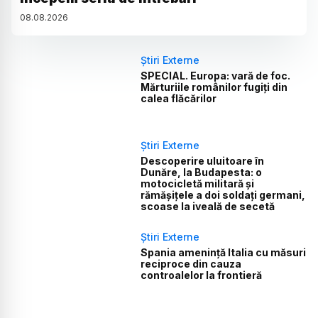
08
.
08
.
2026
Știri Externe
SPECIAL. Europa: vară de foc.
Mărturiile românilor fugiți din
calea flăcărilor
Știri Externe
Descoperire uluitoare în
Dunăre, la Budapesta: o
motocicletă militară și
rămășițele a doi soldați germani,
scoase la iveală de secetă
Știri Externe
Spania amenință Italia cu măsuri
reciproce din cauza
controalelor la frontieră