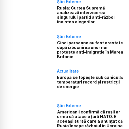
Știri Externe
Rusia: Curtea Supremă
analizează interzicerea
singurului partid anti-război
înaintea alegerilor
Știri Externe
Cinci persoane au fost arestate
după izbucnirea unor noi
proteste anti-imigrație în Marea
Britanie
Actualitate
Europa se topește sub caniculă:
temperaturi record și restricții
de energie
Știri Externe
Americanii confirmă că rușii ar
urma să atace o țară NATO. E
aceeași sursă care a anunțat că
Rusia începe războiul în Ucraina