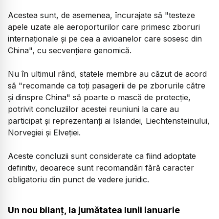
Acestea sunt, de asemenea, încurajate să "testeze
apele uzate ale aeroporturilor care primesc zboruri
internaţionale şi pe cea a avioanelor care sosesc din
China", cu secvenţiere genomică.
Nu în ultimul rând, statele membre au căzut de acord
să "recomande ca toţi pasagerii de pe zborurile către
şi dinspre China" să poarte o mască de protecţie,
potrivit concluziilor acestei reuniuni la care au
participat şi reprezentanţi ai Islandei, Liechtensteinului,
Norvegiei şi Elveţiei.
Aceste concluzii sunt considerate ca fiind adoptate
definitiv, deoarece sunt recomandări fără caracter
obligatoriu din punct de vedere juridic.
Un nou bilanț, la jumătatea lunii ianuarie