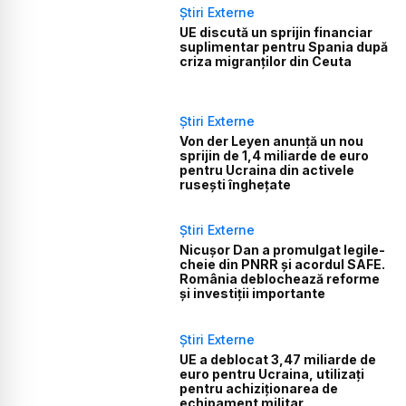
Știri Externe
UE discută un sprijin financiar
suplimentar pentru Spania după
criza migranților din Ceuta
Știri Externe
Von der Leyen anunță un nou
sprijin de 1,4 miliarde de euro
pentru Ucraina din activele
rusești înghețate
Știri Externe
Nicușor Dan a promulgat legile-
cheie din PNRR și acordul SAFE.
România deblochează reforme
și investiții importante
Știri Externe
UE a deblocat 3,47 miliarde de
euro pentru Ucraina, utilizați
pentru achiziționarea de
echipament militar