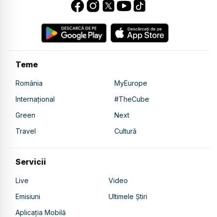
Teme
România
MyEurope
Internațional
#TheCube
Green
Next
Travel
Cultură
Servicii
Live
Video
Emisiuni
Ultimele Știri
Aplicația Mobilă