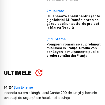
Actualitate
UE lansează apelul pentru șapte
gigafabrici AI. România vrea să
găzduiască un astfel de proiect
la Marea Neagră
Știri Externe
Pompierii români și-au prelungit
misiunea în Franța. Ursula von
der Leyen le mulțumește public
eroilor români din Franța
ULTIMELE
14:04
Știri Externe
Incendiu puternic lângă Lacul Garda: 200 de turiști și localnici,
evacuați de urgență din hoteluri și locuințe