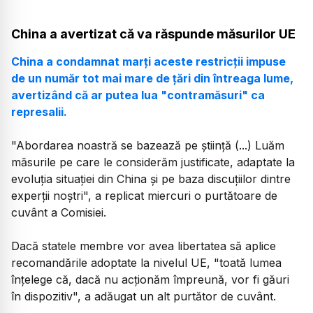
China a avertizat că va răspunde măsurilor UE
China a condamnat marţi aceste restricţii impuse
de un număr tot mai mare de ţări din întreaga lume,
avertizând că ar putea lua "contramăsuri" ca
represalii.
"Abordarea noastră se bazează pe ştiinţă (...) Luăm
măsurile pe care le considerăm justificate, adaptate la
evoluţia situaţiei din China şi pe baza discuţiilor dintre
experţii noştri", a replicat miercuri o purtătoare de
cuvânt a Comisiei.
Dacă statele membre vor avea libertatea să aplice
recomandările adoptate la nivelul UE, "toată lumea
înţelege că, dacă nu acţionăm împreună, vor fi găuri
în dispozitiv", a adăugat un alt purtător de cuvânt.