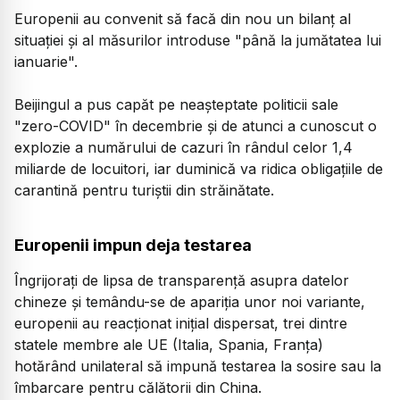
Europenii au convenit să facă din nou un bilanţ al
situaţiei şi al măsurilor introduse "până la jumătatea lui
ianuarie".
Beijingul a pus capăt pe neaşteptate politicii sale
"zero-COVID" în decembrie şi de atunci a cunoscut o
explozie a numărului de cazuri în rândul celor 1,4
miliarde de locuitori, iar duminică va ridica obligaţiile de
carantină pentru turiştii din străinătate.
Europenii impun deja testarea
Îngrijoraţi de lipsa de transparenţă asupra datelor
chineze şi temându-se de apariţia unor noi variante,
europenii au reacţionat iniţial dispersat, trei dintre
statele membre ale UE (Italia, Spania, Franţa)
hotărând unilateral să impună testarea la sosire sau la
îmbarcare pentru călătorii din China.