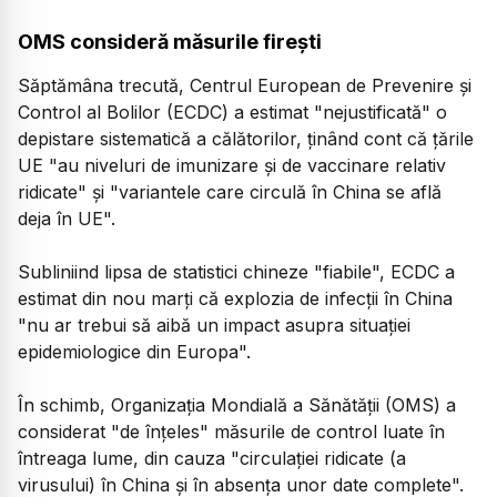
OMS consideră măsurile firești
Săptămâna trecută, Centrul European de Prevenire şi
Control al Bolilor (ECDC) a estimat "nejustificată" o
depistare sistematică a călătorilor, ţinând cont că ţările
UE "au niveluri de imunizare şi de vaccinare relativ
ridicate" şi "variantele care circulă în China se află
deja în UE".
Subliniind lipsa de statistici chineze "fiabile", ECDC a
estimat din nou marţi că explozia de infecţii în China
"nu ar trebui să aibă un impact asupra situaţiei
epidemiologice din Europa".
În schimb, Organizaţia Mondială a Sănătăţii (OMS) a
considerat "de înţeles" măsurile de control luate în
întreaga lume, din cauza "circulaţiei ridicate (a
virusului) în China şi în absenţa unor date complete".