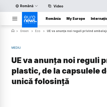
Română
Video
România
My Europe
Internați
>
Green
>
Eco
>
UE va anunţa noi reguli privind ambalaje
MEDIU
UE va anunţa noi reguli 
plastic, de la capsulele 
unică folosință