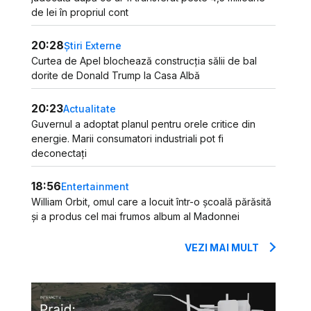
de lei în propriul cont
20:28
Știri Externe
Curtea de Apel blochează construcția sălii de bal
dorite de Donald Trump la Casa Albă
20:23
Actualitate
Guvernul a adoptat planul pentru orele critice din
energie. Marii consumatori industriali pot fi
deconectați
18:56
Entertainment
William Orbit, omul care a locuit într-o școală părăsită
și a produs cel mai frumos album al Madonnei
VEZI MAI MULT