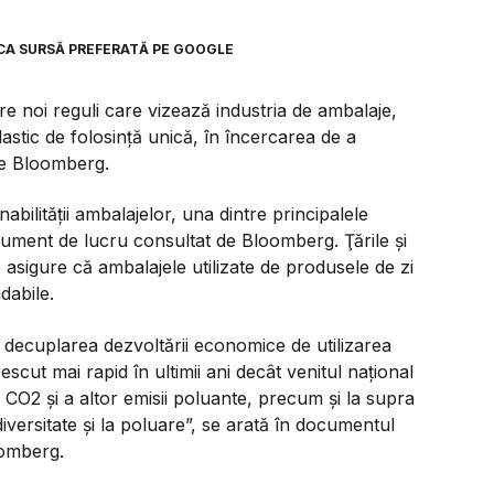
CA SURSĂ PREFERATĂ PE GOOGLE
 noi reguli care vizează industria de ambalaje,
lastic de folosinţă unică, în încercarea de a
te Bloomberg.
abilităţii ambalajelor, una dintre principalele
i document de lucru consultat de Bloomberg. Ţările şi
asigure că ambalajele utilizate de produsele de zi
dabile.
 decuplarea dezvoltării economice de utilizarea
scut mai rapid în ultimii ani decât venitul naţional
 CO2 şi a altor emisii poluante, precum şi la supra
iversitate şi la poluare”, se arată în documentul
oomberg.