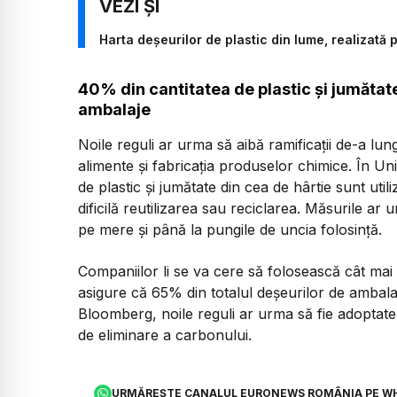
Harta deșeurilor de plastic din lume, realizată 
40% din cantitatea de plastic şi jumătate 
ambalaje
Noile reguli ar urma să aibă ramificaţii de-a l
alimente şi fabricaţia produselor chimice. În 
de plastic şi jumătate din cea de hârtie sunt util
dificilă reutilizarea sau reciclarea. Măsurile ar
pe mere şi până la pungile de uncia folosinţă.
Companiilor li se va cere să folosească cât mai 
asigure că 65% din totalul deşeurilor de ambalaje
Bloomberg, noile reguli ar urma să fie adoptate m
de eliminare a carbonului.
URMĂREȘTE CANALUL EURONEWS ROMÂNIA PE W