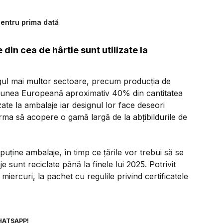
pentru prima dată
din cea de hârtie sunt utilizate la
ungul mai multor sectoare, precum producţia de
Uniunea Europeană aproximativ 40% din cantitatea
izate la ambalaje iar designul lor face deseori
 urma să acopere o gamă largă de la abţibildurile de
puţine ambalaje, în timp ce ţările vor trebui să se
 sunt reciclate până la finele lui 2025. Potrivit
iercuri, la pachet cu regulile privind certificatele
HATSAPP!