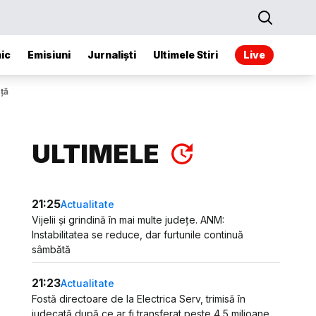
ic
Emisiuni
Jurnaliști
Ultimele Stiri
Live
ță
ULTIMELE
21:25
Actualitate
Vijelii și grindină în mai multe județe. ANM:
Instabilitatea se reduce, dar furtunile continuă
sâmbătă
21:23
Actualitate
Fostă directoare de la Electrica Serv, trimisă în
judecată după ce ar fi transferat peste 4,5 milioane