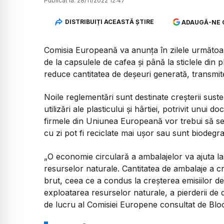
Publicat la:
28/11/2022 12:47
DISTRIBUIȚI ACEASTĂ ȘTIRE
ADAUGĂ-NE 
Comisia Europeană va anunţa în zilele următoare
de la capsulele de cafea şi până la sticlele din p
reduce cantitatea de deşeuri generată, transmi
Noile reglementări sunt destinate creşterii susten
utilizări ale plasticului şi hârtiei, potrivit unu
firmele din Uniunea Europeană vor trebui să se 
cu zi pot fi reciclate mai uşor sau sunt biodegra
„O economie circulară a ambalajelor va ajuta la
resurselor naturale. Cantitatea de ambalaje a cre
brut, ceea ce a condus la creşterea emisiilor de
exploatarea resurselor naturale, a pierderii de d
de lucru al Comisiei Europene consultat de Bl