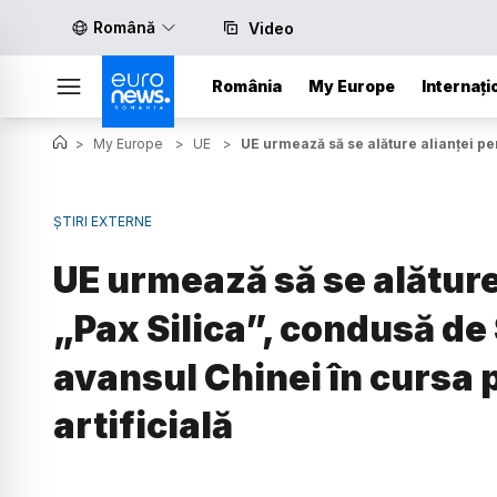
Română
Video
România
My Europe
Internați
>
My Europe
>
UE
>
UE urmează să se alăture alianței pen
ȘTIRI EXTERNE
UE urmează să se alăture
„Pax Silica”, condusă de
avansul Chinei în cursa 
artificială