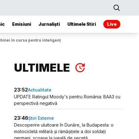
ic
Emisiuni
Jurnaliști
Ultimele Stiri
Live
inei în cursa pentru inteligența artificială
ULTIMELE
23:52
Actualitate
UPDATE Ratingul Moody's pentru România: BAA3 cu
perspectivă negativă
23:46
Știri Externe
Descoperire uluitoare în Dunăre, la Budapesta: o
motocicletă militară și rămășițele a doi soldați
germani, scoase la iveală de secetă