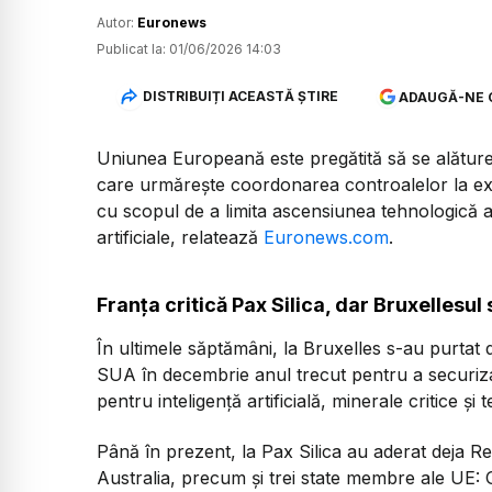
Autor:
Euronews
Publicat la:
01/06/2026 14:03
DISTRIBUIȚI ACEASTĂ ȘTIRE
ADAUGĂ-NE 
Uniunea Europeană este pregătită să se alăture 
care urmărește coordonarea controalelor la expo
cu scopul de a limita ascensiunea tehnologică a 
artificiale, relatează
Euronews.com
.
Franța critică Pax Silica, dar Bruxellesu
În ultimele săptămâni, la Bruxelles s-au purtat di
SUA în decembrie anul trecut pentru a securiza 
pentru inteligență artificială, minerale critice și
Până în prezent, la Pax Silica au aderat deja Re
Australia, precum și trei state membre ale UE: G