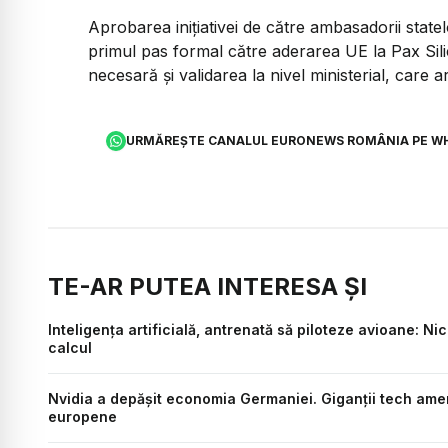
Aprobarea inițiativei de către ambasadorii stat
primul pas formal către aderarea UE la Pax Silic
necesară și validarea la nivel ministerial, care 
URMĂREȘTE CANALUL EURONEWS ROMÂNIA PE W
TE-AR PUTEA INTERESA ȘI
Inteligența artificială, antrenată să piloteze avioane: Ni
calcul
Nvidia a depășit economia Germaniei. Giganții tech ame
europene