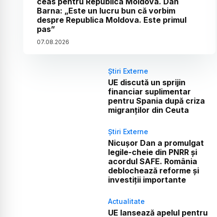
ceas pentru Republica Moldova. Dan
Barna: „Este un lucru bun că vorbim
despre Republica Moldova. Este primul
pas”
07
.
08
.
2026
Știri Externe
UE discută un sprijin
financiar suplimentar
pentru Spania după criza
migranților din Ceuta
Știri Externe
Nicușor Dan a promulgat
legile-cheie din PNRR și
acordul SAFE. România
deblochează reforme și
investiții importante
Actualitate
UE lansează apelul pentru