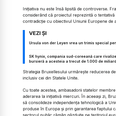
Inițiativa nu este însă lipsită de controverse. Fr
considerând că proiectul reprezintă o tentativă
contradicție cu obiectivul Uniunii Europene de 
Ursula von der Leyen vrea un trimis special pentr
SK hynix, compania sud-coreeană care rivalizea
bursieră a acesteia a trecut de 1.000 de miliar
Strategia Bruxellesului urmărește reducerea dep
inclusiv cei din Statele Unite.
Cu toate acestea, ambasadorii statelor membre
aderarea la inițiativă miercuri. În aceeași zi, 
să consolideze independența tehnologică a Uniuni
produse în Europa și prin garantarea faptului că 
sectorul public rămân găzduite pe teritoriul eu