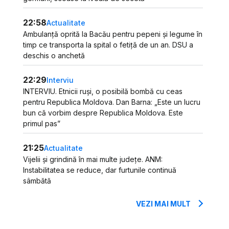
22:58
Actualitate
Ambulanță oprită la Bacău pentru pepeni și legume în
timp ce transporta la spital o fetiță de un an. DSU a
deschis o anchetă
22:29
Interviu
INTERVIU. Etnicii ruși, o posibilă bombă cu ceas
pentru Republica Moldova. Dan Barna: „Este un lucru
bun că vorbim despre Republica Moldova. Este
primul pas”
21:25
Actualitate
Vijelii și grindină în mai multe județe. ANM:
Instabilitatea se reduce, dar furtunile continuă
sâmbătă
VEZI MAI MULT