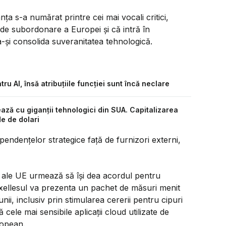
anța s-a numărat printre cei mai vocali critici,
 de subordonare a Europei și că intră în
a-și consolida suveranitatea tehnologică.
u AI, însă atribuțiile funcției sunt încă neclare
ză cu giganții tehnologici din SUA. Capitalizarea
de de dolari
endențelor strategice față de furnizori externi,
 ale UE urmează să își dea acordul pentru
Bruxellesul va prezenta un pachet de măsuri menit
i, inclusiv prin stimularea cererii pentru cipuri
cele mai sensibile aplicații cloud utilizate de
ropean.