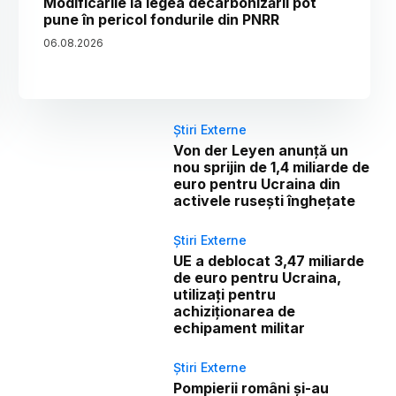
Modificările la legea decarbonizării pot
pune în pericol fondurile din PNRR
06
.
08
.
2026
Știri Externe
Von der Leyen anunță un
nou sprijin de 1,4 miliarde de
euro pentru Ucraina din
activele rusești înghețate
Știri Externe
UE a deblocat 3,47 miliarde
de euro pentru Ucraina,
utilizați pentru
achiziționarea de
echipament militar
Știri Externe
Pompierii români și-au