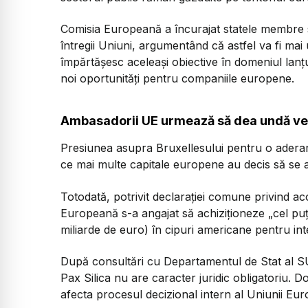
Comisia Europeană a încurajat statele membre s
întregii Uniuni, argumentând că astfel va fi ma
împărtășesc aceleași obiective în domeniul lanțu
noi oportunități pentru companiile europene.
Ambasadorii UE urmează să dea undă ver
Presiunea asupra Bruxellesului pentru o aderar
ce mai multe capitale europene au decis să se al
Totodată, potrivit declarației comune privind 
Europeană s-a angajat să achiziționeze
„cel pu
miliarde de euro) în cipuri americane pentru intel
După consultări cu Departamentul de Stat al S
Pax Silica nu are caracter juridic obligatoriu. D
afecta procesul decizional intern al Uniunii Eu