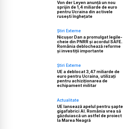
Von der Leyen anunță un nou
sprijin de 1,4 miliarde de euro
pentru Ucraina din activele
rusești înghețate
Știri Externe
Nicușor Dan a promulgat legile-
cheie din PNRR și acordul SAFE.
România deblochează reforme
și investiții importante
Știri Externe
UE a deblocat 3,47 miliarde de
euro pentru Ucraina, utilizați
pentru achiziționarea de
echipament militar
Actualitate
UE lansează apelul pentru șapte
gigafabrici AI. România vrea să
găzduiască un astfel de proiect
la Marea Neagră