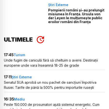
Știri Externe
Pompierii români și-au prelungit
misiunea în Franța. Ursula von
der Leyen le mulțumește public
eroilor români din Franța
ULTIMELE
17:45
Turism
Unde fugim de caniculă fără să cheltuim o avere. Destinații
europene unde vara înseamnă 18-25 de grade
17:11
Știri Externe
Senatul SUA aprobă un nou pachet de sancțiuni împotriva
Rusiei. Tarife de până la 500% pentru importurile rusești
16:35
Mediu
Peste 150.000 de prosumatori ajută sistemul energetic. Cum