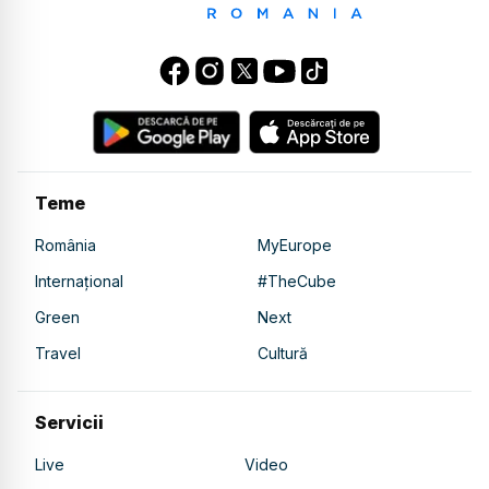
Teme
România
MyEurope
Internațional
#TheCube
Green
Next
Travel
Cultură
Servicii
Live
Video