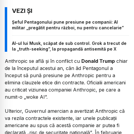
Șeful Pentagonului pune presiune pe companii: AI
militar „pregătit pentru război, nu pentru cancelarie”
AI-ul lui Musk, scăpat de sub control. Grok a trecut de
la „truth-seeking”, la propagandă antisemită pe X
Anthropic se află și în conflict cu
Donald Trump
chiar
de la începutul acestui an, cân âd Pentagonul a
început să pună presiune pe Anthropic pentru a
elimina clauzele etice din contracte. Oficialii americani
au criticat viziunea companiei Anthropic, pe care a
numit-o „woke AI”.
Ulterior, Guvernul amercian a avertizat Anthropic că
va rezila contractele existente, iar unele publicații
americane au spus că acestă companie ar putea fi
declarată
„risc de securitate națională”
. În februarie