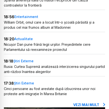
Spania amenință Italia cu măsuri reciproce din cauza
controalelor la frontieră
18:56
Entertainment
William Orbit, omul care a locuit într-o școală părăsită și a
produs cel mai frumos album al Madonnei
18:20
Actualitate
Nicușor Dan pune frână legii urșilor. Președintele cere
Parlamentului să reexamineze proiectul
18:18
Știri Externe
Rusia: Curtea Supremă analizează interzicerea singurului partid
anti-război înaintea alegerilor
17:38
Știri Externe
Cinci persoane au fost arestate după izbucnirea unor noi
proteste anti-imigrație în Marea Britanie
VEZI MAI MULT