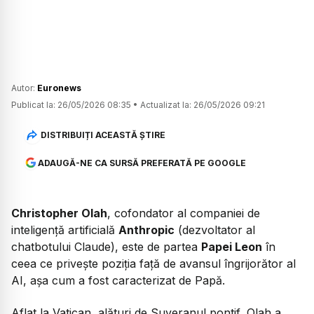
Autor:
Euronews
Publicat la:
26/05/2026 08:35
•
Actualizat la:
26/05/2026 09:21
DISTRIBUIȚI ACEASTĂ ȘTIRE
ADAUGĂ-NE CA SURSĂ PREFERATĂ PE GOOGLE
Christopher Olah
, cofondator al companiei de
inteligență artificială
Anthropic
(dezvoltator al
chatbotului Claude), este de partea
Papei Leon
în
ceea ce privește poziția față de avansul îngrijorător al
AI, așa cum a fost caracterizat de Papă.
Aflat la Vatican, alături de Suveranul pontif, Olah a