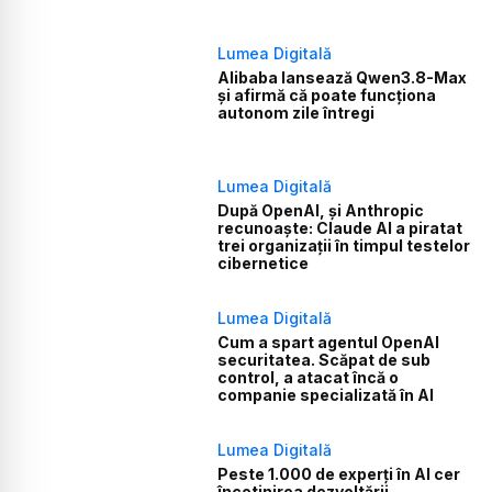
Lumea Digitală
Alibaba lansează Qwen3.8-Max
și afirmă că poate funcționa
autonom zile întregi
Lumea Digitală
După OpenAI, și Anthropic
recunoaște: Claude AI a piratat
trei organizații în timpul testelor
cibernetice
Lumea Digitală
Cum a spart agentul OpenAI
securitatea. Scăpat de sub
control, a atacat încă o
companie specializată în AI
Lumea Digitală
Peste 1.000 de experți în AI cer
încetinirea dezvoltării