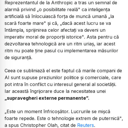
Reprezentantul de la Anthropic a tras un semnal de
alarmă privind
„o posibilitate reală"
ca inteligenţa
artificială să înlocuiască forţa de muncă umană
„la
scară foarte mare"
și că,
„dacă acest lucru se va
întâmpla, sprijinirea celor afectaţi va deveni un
imperativ moral de proporţii istorice"
. Asta pentru că
dezvoltarea tehnologică are un ritm uriaș, iar acest
ritm nu poate ține pasul cu implementarea măsurilor
de siguranță.
Ceea ce subliniază el este faptul că marile compani de
AI sunt supuse preziunilor politice și comerciale, care
pot intra în conflict cu interesul general al societăţii.
Iar această îngrijorare duce la necesitatea unei
„supravegheri externe permanente”.
„Este un moment înfricoşător. Lucrurile se mişcă
foarte repede. Este o tehnologie extrem de puternică"
,
a spus Christopher Olah, citat de
Reuters
.