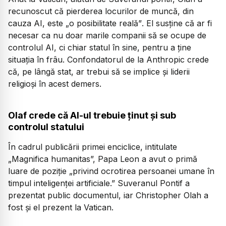
recunoscut că pierderea locurilor de muncă, din
cauza AI, este
„o posibilitate reală”
. El susține că ar fi
necesar ca nu doar marile companii să se ocupe de
controlul AI, ci chiar statul în sine, pentru a ține
situația în frâu. Confondatorul de la Anthropic crede
că, pe lângă stat, ar trebui să se implice și liderii
religioși în acest demers.
Olaf crede că AI-ul trebuie ținut și sub
controlul statului
În cadrul publicării primei enciclice, intitulate
„Magnifica humanitas”, Papa Leon a avut o primă
luare de poziție
„privind ocrotirea persoanei umane în
timpul inteligenței artificiale.”
Suveranul Pontif a
prezentat public documentul, iar Christopher Olah a
fost și el prezent la Vatican.