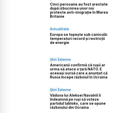
Cinci persoane au fost arestate
după izbucnirea unor noi
proteste anti-imigrație în Marea
Britanie
Actualitate
Europa se topește sub caniculă:
temperaturi record și restricții
de energie
Știri Externe
Americanii confirmă că rușii ar
urma să atace o țară NATO. E
aceeași sursă care a anunțat că
Rusia începe războiul în Ucraina
Știri Externe
Văduva lui Aleksei Navalnîi îi
îndeamnă pe ruși să voteze
partidul Iabloko, care se opune
războiului din Ucraina