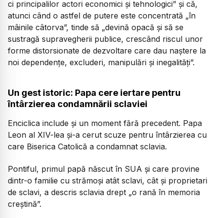
ci principalilor actori economici și tehnologici” și că,
atunci când o astfel de putere este concentrată „în
mâinile câtorva”, tinde să „devină opacă și să se
sustragă supravegherii publice, crescând riscul unor
forme distorsionate de dezvoltare care dau naștere la
noi dependențe, excluderi, manipulări și inegalități”.
Un gest istoric: Papa cere iertare pentru
întârzierea condamnării sclaviei
Enciclica include și un moment fără precedent. Papa
Leon al XIV-lea și-a cerut scuze pentru întârzierea cu
care Biserica Catolică a condamnat sclavia.
Pontiful, primul papă născut în SUA și care provine
dintr-o familie cu strămoși atât sclavi, cât și proprietari
de sclavi, a descris sclavia drept „o rană în memoria
creștină”.