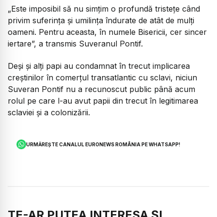
„Este imposibil să nu simțim o profundă tristețe când
privim suferința și umilința îndurate de atât de mulți
oameni. Pentru aceasta, în numele Bisericii, cer sincer
iertare”, a transmis Suveranul Pontif.
Deși și alți papi au condamnat în trecut implicarea
creștinilor în comerțul transatlantic cu sclavi, niciun
Suveran Pontif nu a recunoscut public până acum
rolul pe care l-au avut papii din trecut în legitimarea
sclaviei și a colonizării.
URMĂREȘTE CANALUL EURONEWS ROMÂNIA PE WHATSAPP!
TE-AR PUTEA INTERESA ȘI