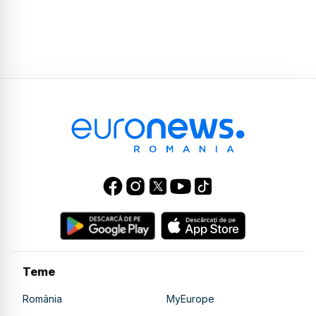
Teme
România
MyEurope