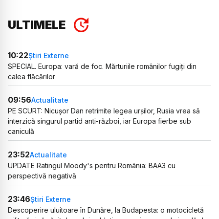
ULTIMELE
10:22
Știri Externe
SPECIAL. Europa: vară de foc. Mărturiile românilor fugiți din
calea flăcărilor
09:56
Actualitate
PE SCURT: Nicușor Dan retrimite legea urșilor, Rusia vrea să
interzică singurul partid anti-război, iar Europa fierbe sub
caniculă
23:52
Actualitate
UPDATE Ratingul Moody's pentru România: BAA3 cu
perspectivă negativă
23:46
Știri Externe
Descoperire uluitoare în Dunăre, la Budapesta: o motocicletă