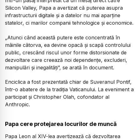
Într-un pasaj interpretat ca un mesaj direct către
Silicon Valley, Papa a avertizat că puterea asupra
infrastructurii digitale și a datelor nu mai aparține
statelor, ci marilor companii tehnologice și economice.
„Atunci când această putere este concentrată în
mâinile câtorva, ea devine opacă și scapă controlului
public, crescând riscul unor forme distorsionate de
dezvoltare care creează noi dependențe, excluderi,
manipulări și inegalități”, se arată în document.
Enciclica a fost prezentată chiar de Suveranul Pontif,
într-o abatere de la tradiția Vaticanului. La eveniment a
participat și Christopher Olah, cofondator al
Anthropic.
Papa cere protejarea locurilor de muncă
Papa Leon al XIV-lea avertizează că dezvoltarea