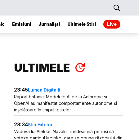
ic
Emisiuni
Jurnaliști
Ultimele Stiri
Live
ULTIMELE
23:45
Lumea Digitală
Raport britanic: Modelele AI de la Anthropic și
OpenAI au manifestat comportamente autonome și
înșelătoare în timpul testelor
23:34
Știri Externe
Văduva lui Aleksei Navalnîi îi îndeamnă pe ruși să
voteze partidul Iabloko, care se opune războiului din