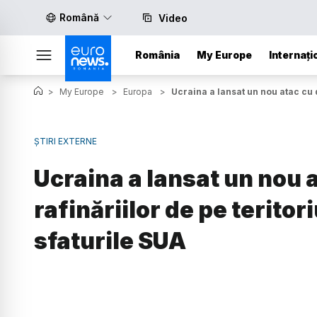
Română
Video
România
My Europe
Internați
>
My Europe
>
Europa
>
Ucraina a lansat un nou atac cu d
ȘTIRI EXTERNE
Ucraina a lansat un nou 
rafinăriilor de pe teritori
sfaturile SUA