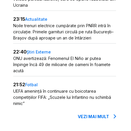
Ucraina
23:15
Actualitate
Noile trenuri electrice cumpărate prin PNRR intră în
circulație. Primele garnituri circulă pe ruta București–
Brașov după aproape un an de întârzieri
22:40
Știri Externe
ONU avertizează: Fenomenul El Niño ar putea
împinge încă 49 de milioane de oameni în foamete
acută
21:52
Fotbal
UEFA amenință în continuare cu boicotarea
competițiilor FIFA: „Scuzele lui Infantino nu schimbă
nimic”
VEZI MAI MULT