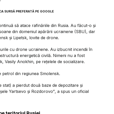
6
CA SURSĂ PREFERATĂ PE GOOGLE
ontinuă să atace rafinăriile din Rusia. Au făcut-o și
soane din domeniul apărării ucrainene (SBU), dar
lensk și Lipetsk, lovite de drone.
urile cu drone ucrainene. Au izbucnit incendii în
astructură energetică civilă. Nimeni nu a fost
k, Vasily Anokhin, pe rețelele de socializare.
de petrol din regiunea Smolensk.
de stat) a pierdut două baze de depozitare și
rașele Yartsevo și Rozdorovo”
, a spus un oficial
e teritoriul Rusiei