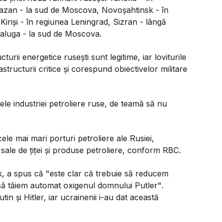
iazan - la sud de Moscova, Novoșahtinsk - în
iriși - în regiunea Leningrad, Sizran - lângă
Kaluga - la sud de Moscova.
turii energetice rusești sunt legitime, iar loviturile
structurii critice și corespund obiectivelor militare
le industriei petroliere ruse, de teamă să nu
cele mai mari porturi petroliere ale Rusiei,
sale de țiței și produse petroliere, conform RBC.
uk, a spus că
"este clar că trebuie să reducem
i să tăiem automat oxigenul domnului Putler"
.
in și Hitler, iar ucrainenii i-au dat această