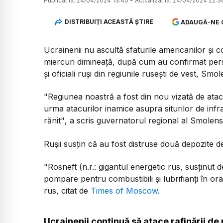
Publicat la:
24/04/2024 13:40
•
Actualizat la:
24/04/2024 22:3
DISTRIBUIȚI ACEASTĂ ȘTIRE
ADAUGĂ-NE 
Ucrainenii nu ascultă sfaturile americanilor și c
miercuri dimineață, după cum au confirmat per
și oficiali ruși din regiunile rusești de vest, Smo
"Regiunea noastră a fost din nou vizată de atac
urma atacurilor inamice asupra siturilor de infr
rănit"
, a scris guvernatorul regional al Smolens
Rușii susțin că au fost distruse două depozite 
"Rosneft (n.r.: gigantul energetic rus, susținut 
pompare pentru combustibili și lubrifianți în o
rus, citat de
Times of Moscow
.
Ucrainenii continuă să atace rafinării de p