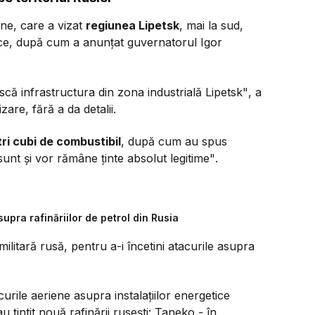
ne, care a vizat
regiunea Lipetsk
, mai la sud,
tice, după cum a anunțat guvernatorul Igor
scă infrastructura din zona industrială Lipetsk"
, a
zare, fără a da detalii.
i cubi de combustibil
, după cum au spus
i sunt și vor rămâne ținte absolut legitime"
.
upra rafinăriilor de petrol din Rusia
militară rusă, pentru a-i încetini atacurile asupra
curile aeriene asupra instalațiilor energetice
u țintit nouă rafinării rusești: Taneko - în