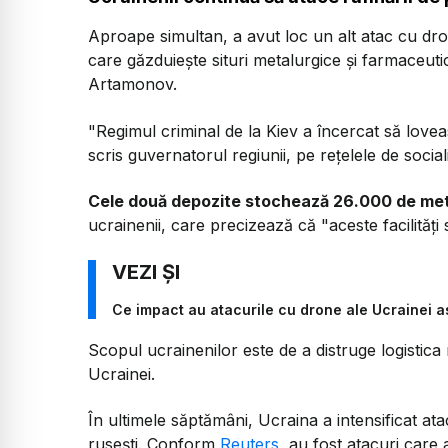
Aproape simultan, a avut loc un alt atac cu dro
care găzduiește situri metalurgice și farmaceu
Artamonov.
"Regimul criminal de la Kiev a încercat să lovea
scris guvernatorul regiunii, pe rețelele de sociali
Cele două depozite stochează 26.000 de metr
ucrainenii, care precizează că
"aceste facilităț
Ce impact au atacurile cu drone ale Ucrainei as
Scopul ucrainenilor este de a distruge logistica 
Ucrainei.
În ultimele săptămâni, Ucraina a intensificat ata
rusești. Conform
Reuters
, au fost atacuri care a