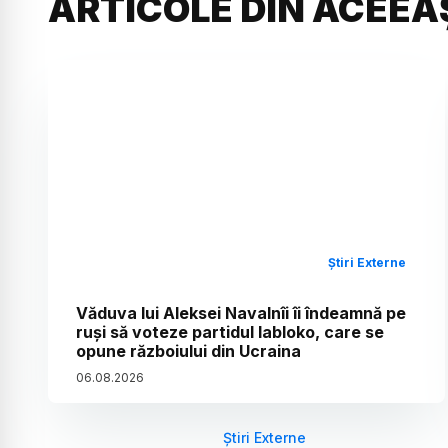
ARTICOLE DIN ACEEA
Știri Externe
Văduva lui Aleksei Navalnîi îi îndeamnă pe
ruși să voteze partidul Iabloko, care se
opune războiului din Ucraina
06
.
08
.
2026
Știri Externe