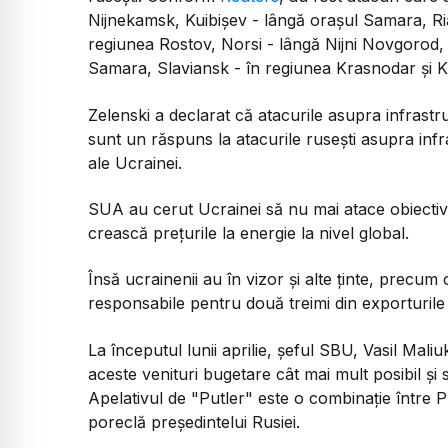
Nijnekamsk, Kuibișev - lângă orașul Samara, R
regiunea Rostov, Norsi - lângă Nijni Novgorod, K
Samara, Slaviansk - în regiunea Krasnodar și 
Zelenski a declarat că atacurile asupra infrastruc
sunt un răspuns la atacurile rusești asupra infra
ale Ucrainei.
SUA au cerut Ucrainei să nu mai atace obiective
crească prețurile la energie la nivel global.
Însă ucrainenii au în vizor și alte ținte, precum 
responsabile pentru două treimi din exporturile 
La începutul lunii aprilie, șeful SBU, Vasil Mali
aceste venituri bugetare cât mai mult posibil ș
Apelativul de "Putler" este o combinație între Put
poreclă președintelui Rusiei.