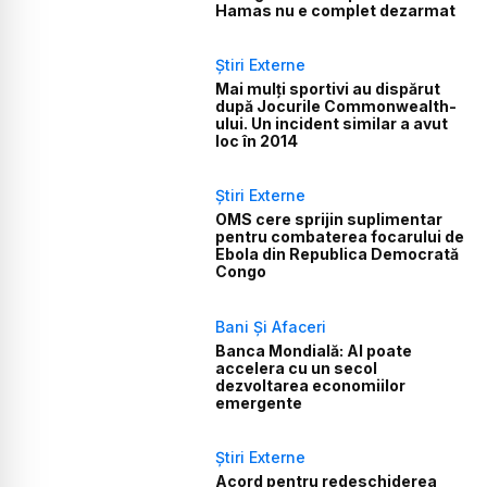
Hamas nu e complet dezarmat
Știri Externe
Mai mulți sportivi au dispărut
după Jocurile Commonwealth-
ului. Un incident similar a avut
loc în 2014
Știri Externe
OMS cere sprijin suplimentar
pentru combaterea focarului de
Ebola din Republica Democrată
Congo
Bani Și Afaceri
Banca Mondială: AI poate
accelera cu un secol
dezvoltarea economiilor
emergente
Știri Externe
Acord pentru redeschiderea