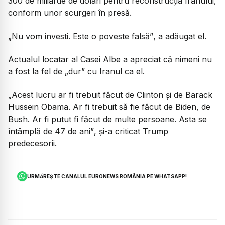
300 de miliarde de dolari pentru reconstrucția Iranului,
conform unor scurgeri în presă.
„Nu vom investi. Este o poveste falsă”
, a adăugat el.
Actualul locatar al Casei Albe a apreciat că nimeni nu
a fost la fel de
„dur”
cu Iranul ca el.
„Acest lucru ar fi trebuit făcut de Clinton și de Barack
Hussein Obama. Ar fi trebuit să fie făcut de Biden, de
Bush. Ar fi putut fi făcut de multe persoane. Asta se
întâmplă de 47 de ani”
, și-a criticat Trump
predecesorii.
URMĂREȘTE CANALUL EURONEWS ROMÂNIA PE WHATSAPP!