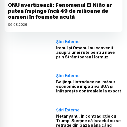
ONU avertizează: Fenomenul El Niño ar
putea împinge încă 49 de milioane de
oameni în foamete acută
06
.
08
.
2026
Știri Externe
Iranul și Omanul au convenit
asupra unei rute pentru nave
prin Strâmtoarea Hormuz
Știri Externe
Beijingul introduce noi măsuri
economice împotriva SUA și
înăsprește controalele la export
Știri Externe
Netanyahu, în contradicție cu
Trump. Susține că Israelul nu se
retrage din Gaza până când