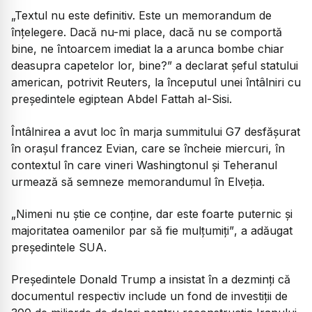
„Textul nu este definitiv. Este un memorandum de
înțelegere. Dacă nu-mi place, dacă nu se comportă
bine, ne întoarcem imediat la a arunca bombe chiar
deasupra capetelor lor, bine?”
a declarat șeful statului
american, potrivit Reuters, la începutul unei întâlniri cu
președintele egiptean Abdel Fattah al-Sisi.
Întâlnirea a avut loc în marja summitului G7 desfășurat
în orașul francez Evian, care se încheie miercuri, în
contextul în care vineri Washingtonul și Teheranul
urmează să semneze memorandumul în Elveția.
„Nimeni nu știe ce conține, dar este foarte puternic și
majoritatea oamenilor par să fie mulțumiți”
, a adăugat
președintele SUA.
Președintele Donald Trump a insistat în a dezminți că
documentul respectiv include un fond de investiții de