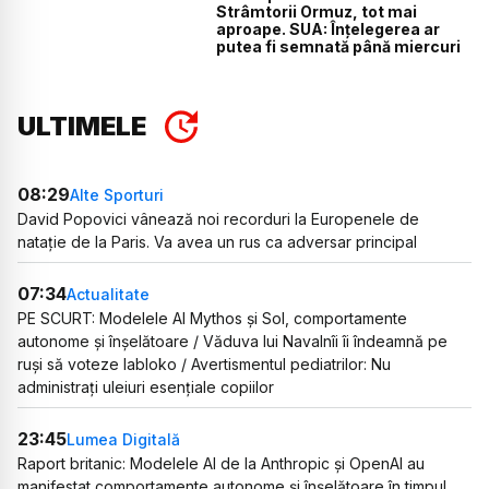
Strâmtorii Ormuz, tot mai
aproape. SUA: Înțelegerea ar
putea fi semnată până miercuri
ULTIMELE
08:29
Alte Sporturi
David Popovici vânează noi recorduri la Europenele de
natație de la Paris. Va avea un rus ca adversar principal
07:34
Actualitate
PE SCURT: Modelele AI Mythos și Sol, comportamente
autonome și înșelătoare / Văduva lui Navalnîi îi îndeamnă pe
ruși să voteze Iabloko / Avertismentul pediatrilor: Nu
administrați uleiuri esențiale copiilor
23:45
Lumea Digitală
Raport britanic: Modelele AI de la Anthropic și OpenAI au
manifestat comportamente autonome și înșelătoare în timpul