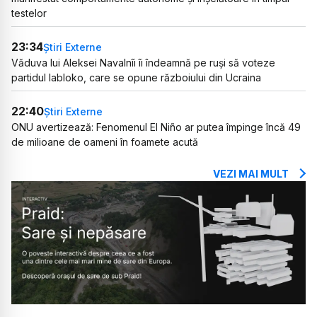
testelor
23:34
Știri Externe
Văduva lui Aleksei Navalnîi îi îndeamnă pe ruși să voteze
partidul Iabloko, care se opune războiului din Ucraina
22:40
Știri Externe
ONU avertizează: Fenomenul El Niño ar putea împinge încă 49
de milioane de oameni în foamete acută
VEZI MAI MULT