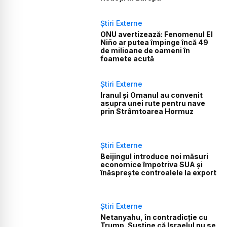
Știri Externe
ONU avertizează: Fenomenul El
Niño ar putea împinge încă 49
de milioane de oameni în
foamete acută
Știri Externe
Iranul și Omanul au convenit
asupra unei rute pentru nave
prin Strâmtoarea Hormuz
Știri Externe
Beijingul introduce noi măsuri
economice împotriva SUA și
înăsprește controalele la export
Știri Externe
Netanyahu, în contradicție cu
Trump. Susține că Israelul nu se