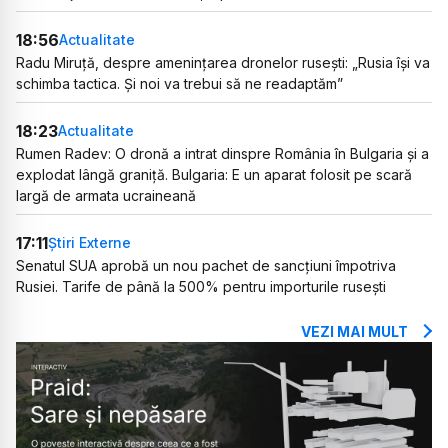
18:56
Actualitate
Radu Miruță, despre amenințarea dronelor rusești: „Rusia își va
schimba tactica. Și noi va trebui să ne readaptăm”
18:23
Actualitate
Rumen Radev: O dronă a intrat dinspre România în Bulgaria și a
explodat lângă graniță. Bulgaria: E un aparat folosit pe scară
largă de armata ucraineană
17:11
Știri Externe
Senatul SUA aprobă un nou pachet de sancțiuni împotriva
Rusiei. Tarife de până la 500% pentru importurile rusești
VEZI MAI MULT