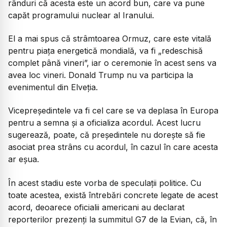
rânduri că acesta este un acord bun, care va pune
capăt programului nuclear al Iranului.
El a mai spus că strâmtoarea Ormuz, care este vitală
pentru piața energetică mondială, va fi „redeschisă
complet până vineri”, iar o ceremonie în acest sens va
avea loc vineri. Donald Trump nu va participa la
evenimentul din Elveția.
Vicepreședintele va fi cel care se va deplasa în Europa
pentru a semna și a oficializa acordul. Acest lucru
sugerează, poate, că președintele nu dorește să fie
asociat prea strâns cu acordul, în cazul în care acesta
ar eșua.
În acest stadiu este vorba de speculații politice. Cu
toate acestea, există întrebări concrete legate de acest
acord, deoarece oficialii americani au declarat
reporterilor prezenți la summitul G7 de la Evian, că, în