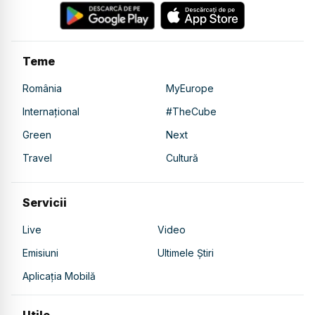
Teme
România
MyEurope
Internațional
#TheCube
Green
Next
Travel
Cultură
Servicii
Live
Video
Emisiuni
Ultimele Știri
Aplicația Mobilă
Utile