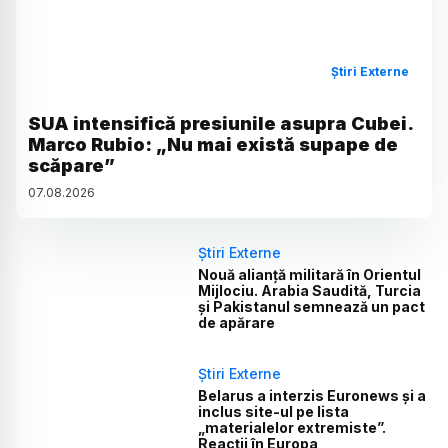
Știri Externe
SUA intensifică presiunile asupra Cubei.
Marco Rubio: „Nu mai există supape de
scăpare”
07
.
08
.
2026
Știri Externe
Nouă alianță militară în Orientul
Mijlociu. Arabia Saudită, Turcia
și Pakistanul semnează un pact
de apărare
Știri Externe
Belarus a interzis Euronews și a
inclus site-ul pe lista
„materialelor extremiste”.
Reacții în Europa