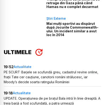
retrage din Gaza până când
Hamas nu e complet dezarmat
Știri Externe
Mai mulți sportivi au dispărut
după Jocurile Commonwealth-
ului. Un incident similar a avut
loc în 2014
ULTIMELE
19:52
Actualitate
PE SCURT: Barjele se scufundă greu, cadastrul revine online,
frații Tate cer cauțiune, canotorii români strălucesc, iar
Moody’s decide soarta ratingului României
19:18
Actualitate
UPDATE. Operațiunea de pe brațul Bala intră în linie dreaptă. A
treia barjă a fost scufundată, a patra urmează