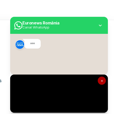
Euronews România
Canal WhatsApp
Utile
Despre Euronews
Declarație accesibilitate
Politica Cookie
Politica de confidențialitate
×
ă
Formular de contact
Transparență în utilizarea AI
Gestionați preferințele