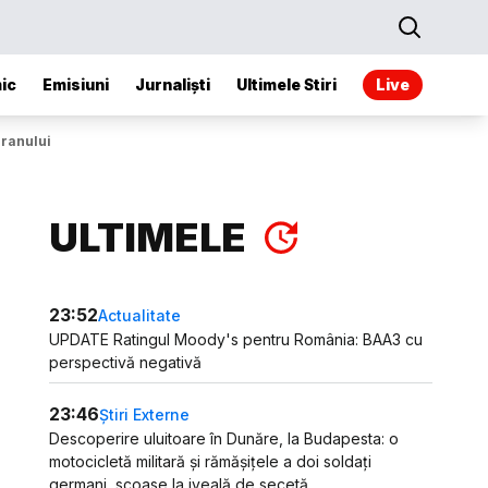
ic
Emisiuni
Jurnaliști
Ultimele Stiri
Live
Iranului
ULTIMELE
23:52
Actualitate
UPDATE Ratingul Moody's pentru România: BAA3 cu
perspectivă negativă
23:46
Știri Externe
Descoperire uluitoare în Dunăre, la Budapesta: o
motocicletă militară și rămășițele a doi soldați
germani, scoase la iveală de secetă