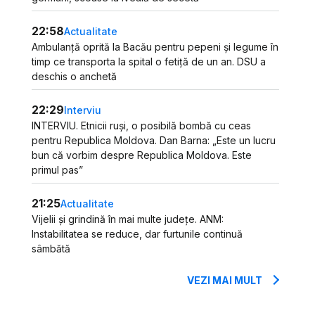
22:58
Actualitate
Ambulanță oprită la Bacău pentru pepeni și legume în
timp ce transporta la spital o fetiță de un an. DSU a
deschis o anchetă
22:29
Interviu
INTERVIU. Etnicii ruși, o posibilă bombă cu ceas
pentru Republica Moldova. Dan Barna: „Este un lucru
bun că vorbim despre Republica Moldova. Este
primul pas”
21:25
Actualitate
Vijelii și grindină în mai multe județe. ANM:
Instabilitatea se reduce, dar furtunile continuă
sâmbătă
VEZI MAI MULT