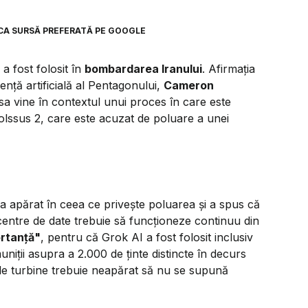
CA SURSĂ PREFERATĂ PE GOOGLE
a fost folosit în
bombardarea Iranului
. Afirmația
ență artificială al Pentagonului,
Cameron
a sa vine în contextul unui proces în care este
Colssus 2, care este acuzat de poluare a unei
a apărat în ceea ce privește poluarea și a spus că
 centre de date trebuie să funcționeze continuu din
ortanță"
, pentru că Grok AI a fost folosit inclusiv
niții asupra a 2.000 de ținte distincte în decurs
ele turbine trebuie neapărat să nu se supună