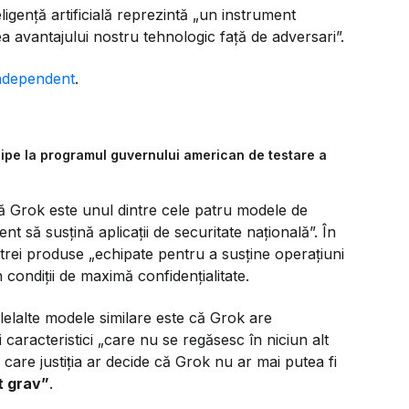
ligență artificială reprezintă
„un instrument
a avantajului nostru tehnologic față de adversari”.
ndependent
.
icipe la programul guvernului american de testare a
ă Grok este unul dintre cele patru modele de
nt să susțină aplicații de securitate națională”.
În
 trei produse
„echipate pentru a susține operațiuni
în condiții de maximă confidențialitate.
lelalte modele similare este că Grok are
i caracteristici
„care nu se regăsesc în niciun alt
n care justiția ar decide că Grok nu ar mai putea fi
t grav”
.