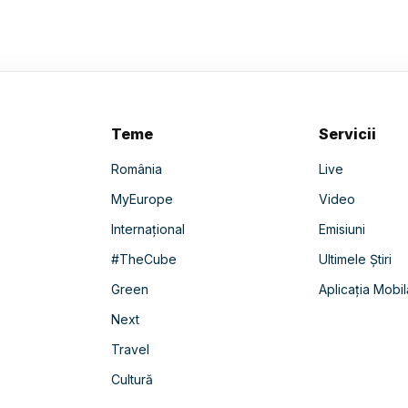
Teme
Servicii
România
Live
MyEurope
Video
Internațional
Emisiuni
#TheCube
Ultimele Știri
Green
Aplicația Mobil
Next
Travel
Cultură