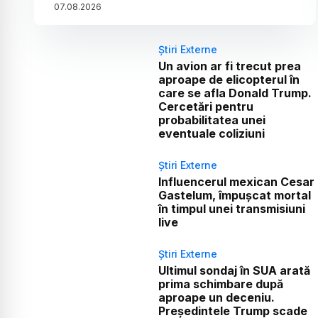
07
.
08
.
2026
Știri Externe
Un avion ar fi trecut prea
aproape de elicopterul în
care se afla Donald Trump.
Cercetări pentru
probabilitatea unei
eventuale coliziuni
Știri Externe
Influencerul mexican Cesar
Gastelum, împușcat mortal
în timpul unei transmisiuni
live
Știri Externe
Ultimul sondaj în SUA arată
prima schimbare după
aproape un deceniu.
Președintele Trump scade