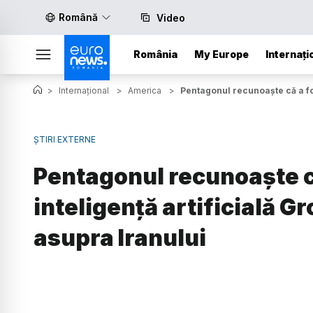
Română
Video
România
My Europe
Internați
>
Internațional
>
America
>
Pentagonul recunoaște că a fol
ȘTIRI EXTERNE
Pentagonul recunoaște că
inteligență artificială Gr
asupra Iranului