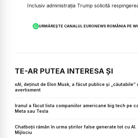
Inclusiv administrația Trump solicită respingerea a
URMĂREȘTE CANALUL EURONEWS ROMÂNIA PE W
TE-AR PUTEA INTERESA ȘI
xAI, deținut de Elon Musk, a făcut publice și „căutabile”
avertisment
Iranul a făcut lista companiilor americane big tech pe ca
Meta sau Tesla
Chatboții rămân în urma știrilor false generate tot cu AI. 
Mijlociu