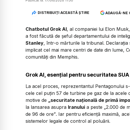
Publicat la:
17/06/2026 11:50
DISTRIBUIȚI ACEASTĂ ȘTIRE
ADAUGĂ-NE 
Chatbotul Grok AI
, al companiei lui Elon Musk, 
a fost făcută de șeful departamentului de intelig
Stanley
, într-o mărturile la tribunal. Declarați
implicat cel mai mare centri de date din lume, 
comunități din Memphis.
Grok AI, esențial pentru securitatea SUA
La acel proces, reprezentantul Pentagonului s-
cele cel puțin 57 de turbine pe gaz de la acele
motive de
„securitate națională de primă imp
la lansarea asupra
Iranului
a peste
„2.000 de mu
de 96 de ore”
. Iar pentru eficiență maximă, ac
sistemelor legale de control al poluării.