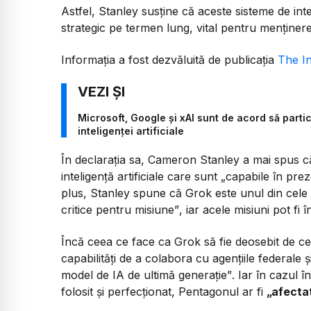
Astfel, Stanley susține că aceste sisteme de inte
strategic pe termen lung, vital pentru menținere
Informația a fost dezvăluită de publicația
The I
Microsoft, Google și xAI sunt de acord să part
inteligenței artificiale
În declarația sa, Cameron Stanley a mai spus c
inteligență artificiale care sunt
„capabile în preze
plus, Stanley spune că Grok este unul din cele
critice pentru misiune”
, iar acele misiuni pot fi 
Încă ceea ce face ca Grok să fie deosebit de ce
capabilități de a colabora cu agențiile federale ș
model de IA de ultimă generație”
. Iar în cazul î
folosit și perfecționat, Pentagonul ar fi
„afecta