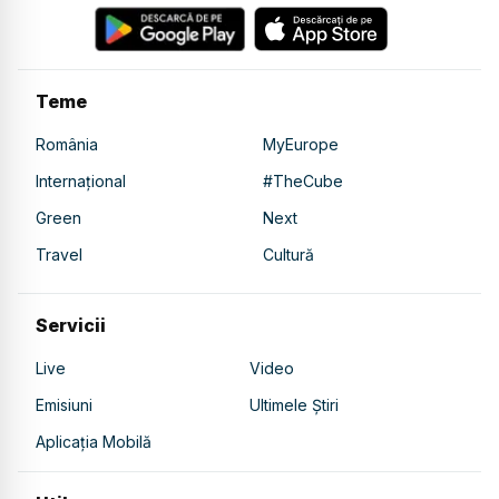
Teme
România
MyEurope
Internațional
#TheCube
Green
Next
Travel
Cultură
Servicii
Live
Video
Emisiuni
Ultimele Știri
Aplicația Mobilă