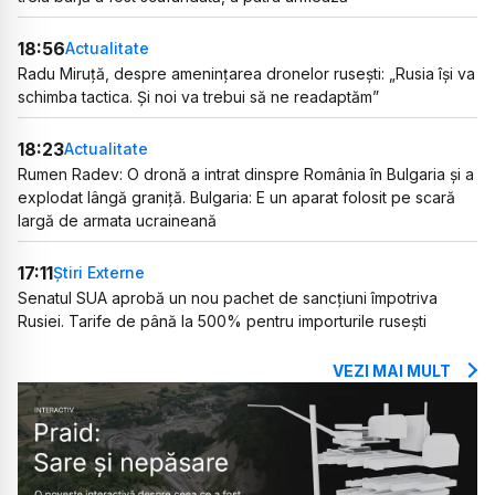
18:56
Actualitate
Radu Miruță, despre amenințarea dronelor rusești: „Rusia își va
schimba tactica. Și noi va trebui să ne readaptăm”
18:23
Actualitate
Rumen Radev: O dronă a intrat dinspre România în Bulgaria și a
explodat lângă graniță. Bulgaria: E un aparat folosit pe scară
largă de armata ucraineană
17:11
Știri Externe
Senatul SUA aprobă un nou pachet de sancțiuni împotriva
Rusiei. Tarife de până la 500% pentru importurile rusești
VEZI MAI MULT