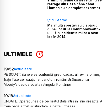
Trump. Susține că Israelul nu se
retrage din Gaza până când
Hamas nu e complet dezarmat
Știri Externe
Mai mulți sportivi au dispărut
după Jocurile Commonwealth-
ului. Un incident similar a avut
loc în 2014
ULTIMELE
19:52
Actualitate
PE SCURT: Barjele se scufundă greu, cadastrul revine online,
frații Tate cer cauțiune, canotorii români strălucesc, iar
Moody’s decide soarta ratingului României
19:18
Actualitate
UPDATE. Operațiunea de pe brațul Bala intră în linie dreaptă. A
treia barjă a fost scufundată, a patra urmează