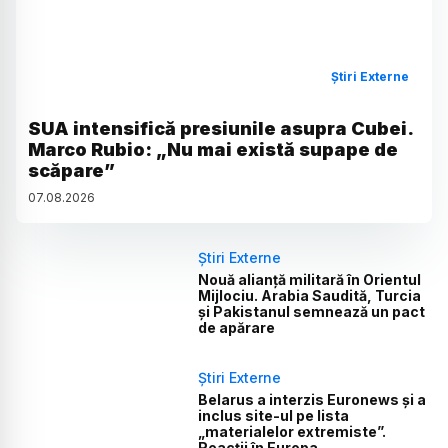
Știri Externe
SUA intensifică presiunile asupra Cubei.
Marco Rubio: „Nu mai există supape de
scăpare”
07
.
08
.
2026
Știri Externe
Nouă alianță militară în Orientul
Mijlociu. Arabia Saudită, Turcia
și Pakistanul semnează un pact
de apărare
Știri Externe
Belarus a interzis Euronews și a
inclus site-ul pe lista
„materialelor extremiste”.
Reacții în Europa