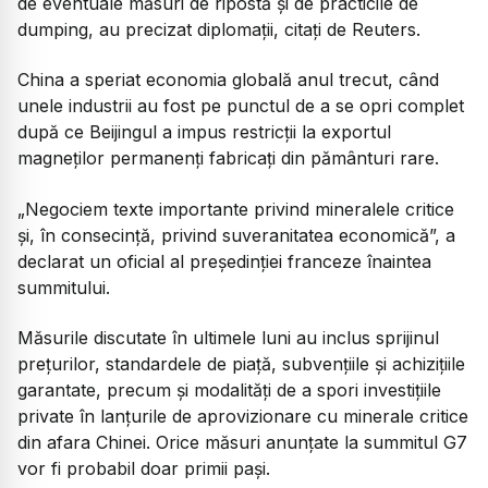
de eventuale măsuri de ripostă și de practicile de
dumping, au precizat diplomații, citați de Reuters.
China a speriat economia globală anul trecut, când
unele industrii au fost pe punctul de a se opri complet
după ce Beijingul a impus restricții la exportul
magneților permanenți fabricați din pământuri rare.
„Negociem texte importante privind mineralele critice
și, în consecință, privind suveranitatea economică”, a
declarat un oficial al președinției franceze înaintea
summitului.
Măsurile discutate în ultimele luni au inclus sprijinul
prețurilor, standardele de piață, subvențiile și achizițiile
garantate, precum și modalități de a spori investițiile
private în lanțurile de aprovizionare cu minerale critice
din afara Chinei. Orice măsuri anunțate la summitul G7
vor fi probabil doar primii pași.