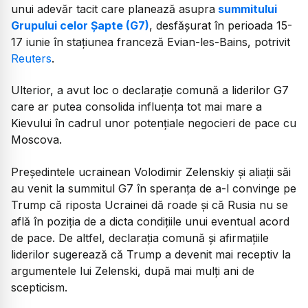
unui adevăr tacit care planează asupra
summitului
Grupului celor Șapte (G7)
, desfășurat în perioada 15-
17 iunie în stațiunea franceză Evian-les-Bains, potrivit
Reuters
.
Ulterior, a avut loc o declarație comună a liderilor G7
care ar putea consolida influența tot mai mare a
Kievului în cadrul unor potențiale negocieri de pace cu
Moscova.
Președintele ucrainean Volodimir Zelenskiy și aliații săi
au venit la summitul G7 în speranța de a-l convinge pe
Trump că riposta Ucrainei dă roade și că Rusia nu se
află în poziția de a dicta condițiile unui eventual acord
de pace. De altfel, declarația comună și afirmațiile
liderilor sugerează că Trump a devenit mai receptiv la
argumentele lui Zelenski, după mai mulți ani de
scepticism.