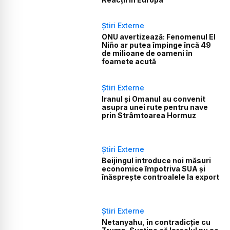
Știri Externe
ONU avertizează: Fenomenul El
Niño ar putea împinge încă 49
de milioane de oameni în
foamete acută
Știri Externe
Iranul și Omanul au convenit
asupra unei rute pentru nave
prin Strâmtoarea Hormuz
Știri Externe
Beijingul introduce noi măsuri
economice împotriva SUA și
înăsprește controalele la export
Știri Externe
Netanyahu, în contradicție cu