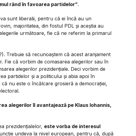
mul rând în favoarea partidelor”
.
va sunt liberalii, pentru că ei încă au un
ovin, majoritatea, din fostul PDL și aceștia au
legerile următoare, fie că ne referim la primarul
gat?). Trebuie să recunoaștem că acest aranjament
or. Fie că vorbim de comasarea alegerilor sau în
sarea alegerilor prezidențiale. Deci vorbim de
a partidelor și a politicului și abia apoi în
 că nu este o încălcare grosieră a democrației,
lectoral.
a alegerilor îl avantajează pe Klaus Iohannis,
a prezidențialelor,
este vorba de interesul
uncție undeva la nivel european, pentru că, după