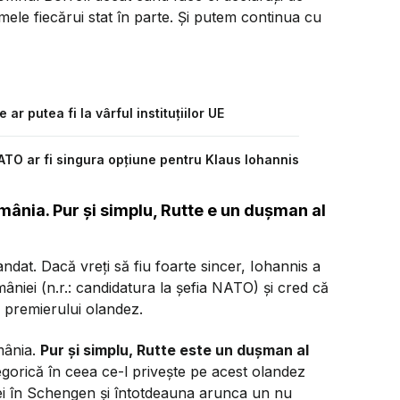
mele fiecărui stat în parte. Și putem continua cu
ar putea fi la vârful instituțiilor UE
ATO ar fi singura opțiune pentru Klaus Iohannis
mânia. Pur și simplu, Rutte e un dușman al
andat. Dacă vreți să fiu foarte sincer, Iohannis a
âniei (n.r.: candidatura la șefia NATO) și cred că
premierului olandez.
omânia.
Pur și simplu, Rutte este un dușman al
egorică în ceea ce-l privește pe acest olandez
iei în Schengen și întotdeauna arunca un nu