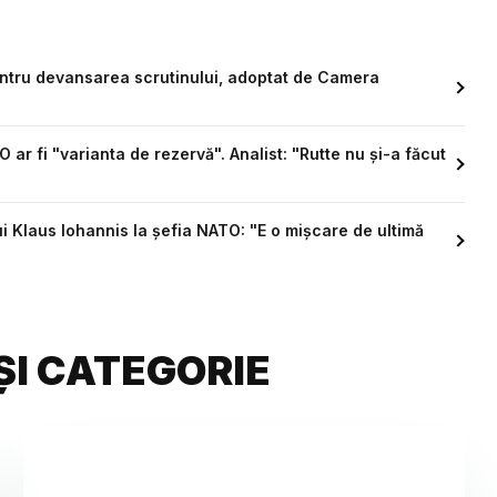
entru devansarea scrutinului, adoptat de Camera
 ar fi "varianta de rezervă". Analist: "Rutte nu și-a făcut
i Klaus Iohannis la șefia NATO: "E o mișcare de ultimă
ȘI CATEGORIE