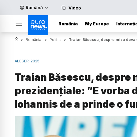
Română
Video
România
My Europe
Internați
>
România
>
Politic
>
Traian Băsescu, despre miza devansă
ALEGERI 2025
Traian Băsescu, despre m
prezidențiale: ”E vorba 
Iohannis de a prinde o fu