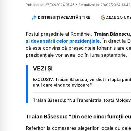
Publicat la:
27/02/2024 15:45
•
Actualizat la:
28/02/2024 13:42
DISTRIBUIȚI ACEASTĂ ȘTIRE
ADAUGĂ-NE 
Fostul președinte al României,
Traian Băsescu
și devansării celor prezidențiale
. În direct la
că este convins că președintele Iohannis are cel
prezidențiale vor avea loc în luna septembrie.
EXCLUSIV. Traian Băsescu, verdict în lupta pentr
unul care vinde televizoare"
Traian Băsescu: ”Nu Transnistria, toată Moldov
Traian Băsescu: "Din cele cinci funcții 
Referitor la comasarea alegerilor locale cu cel