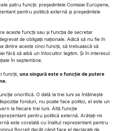
cele patru funcții: președintele Comisiei Europene,
zentant pentru politică externă și președintele
e aceste funcții sau și funcția de secretar
grevat de obligații naționale. Adică să nu fie în
a dintre aceste cinci funcții, să trebuiască să
 fără să aibă un înlocuitor legitim. Și în interesul
țiale în septembrie.
i funcții,
una singură este o funcție de putere
ne.
ncție onorifică. O dată la trei luni se întâlnește
dispoziție fonduri, nu poate face politici, el este un
vern la fiecare trei luni. Altă funcție
reprezentant pentru politică externă. Arătați-mi
ternă este corelată cu înaltul reprezentant pentru
omnul Borrell decât când face el declarații de