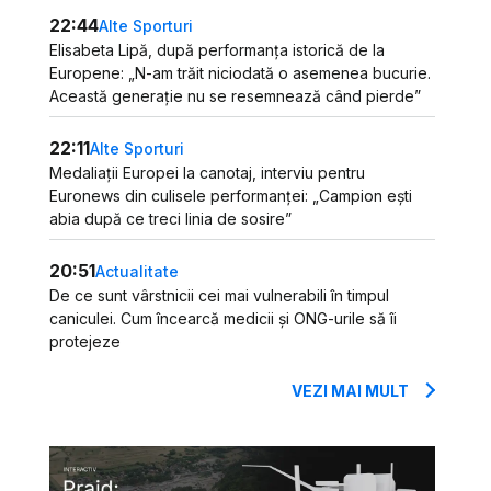
22:44
Alte Sporturi
Elisabeta Lipă, după performanța istorică de la
Europene: „N-am trăit niciodată o asemenea bucurie.
Această generație nu se resemnează când pierde”
22:11
Alte Sporturi
Medaliații Europei la canotaj, interviu pentru
Euronews din culisele performanței: „Campion ești
abia după ce treci linia de sosire”
20:51
Actualitate
De ce sunt vârstnicii cei mai vulnerabili în timpul
caniculei. Cum încearcă medicii și ONG-urile să îi
protejeze
VEZI MAI MULT