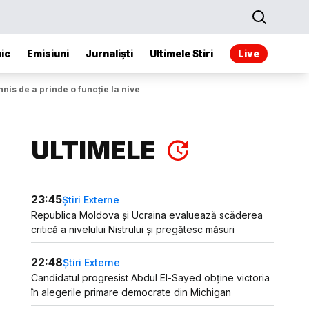
ic
Emisiuni
Jurnaliști
Ultimele Stiri
Live
nis de a prinde o funcție la nivel european”
ULTIMELE
23:45
Știri Externe
Republica Moldova și Ucraina evaluează scăderea
critică a nivelului Nistrului și pregătesc măsuri
22:48
Știri Externe
Candidatul progresist Abdul El-Sayed obține victoria
în alegerile primare democrate din Michigan