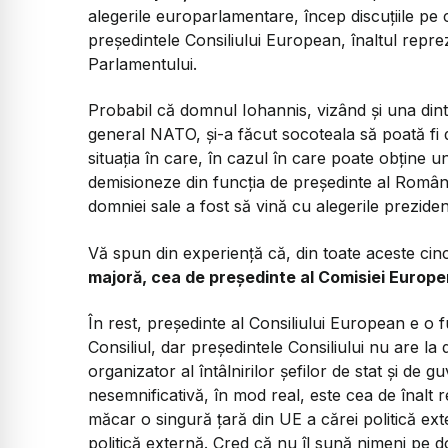
alegerile europarlamentare, încep discuțiile pe 
președintele Consiliului European, înaltul repre
Parlamentului.
Probabil că domnul Iohannis, vizând și una dintr
general NATO, și-a făcut socoteala să poată fi de
situația în care, în cazul în care poate obține un
demisioneze din funcția de președinte al României
domniei sale a fost să vină cu alegerile preziden
Vă spun din experiență că, din toate aceste cinc
majoră, cea de președinte al Comisiei Europe
În rest, președinte al Consiliului European e o fu
Consiliul, dar președintele Consiliului nu are la 
organizator al întâlnirilor șefilor de stat și de gu
nesemnificativă, în mod real, este cea de înalt 
măcar o singură țară din UE a cărei politică ex
politică externă. Cred că nu îl sună nimeni pe d