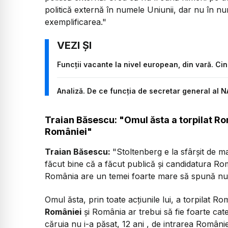
politică externă în numele Uniunii, dar nu în nu
exemplificarea."
Funcții vacante la nivel european, din vară. Cine 
Analiză. De ce funcția de secretar general al N
Traian Băsescu: "Omul ăsta a torpilat Ro
României"
Traian Băsescu:
"Stoltenberg e la sfârșit de m
făcut bine că a făcut publică și candidatura Rom
România are un temei foarte mare să spună nu 
Omul ăsta, prin toate acțiunile lui, a torpilat R
României
și România ar trebui să fie foarte cat
căruia nu i-a păsat, 12 ani , de intrarea Român