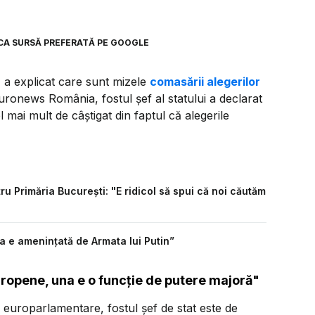
CA SURSĂ PREFERATĂ PE GOOGLE
, a explicat care sunt mizele
comasării alegerilor
 Euronews România, fostul șef al statului a declarat
 mai mult de câștigat din faptul că alegerile
u Primăria București: "E ridicol să spui că noi căutăm
a e amenințată de Armata lui Putin”
europene, una e o funcție de putere majoră"
e europarlamentare, fostul șef de stat este de