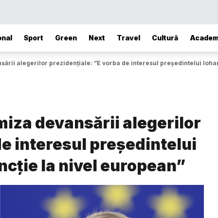
onal
Sport
Green
Next
Travel
Cultură
Academ
rii alegerilor prezidențiale: ”E vorba de interesul președintelui Iohan
iza devansării alegerilor
de interesul președintelui
ncție la nivel european”