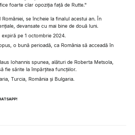
ice foarte clar opoziția față de Rutte."
României, se încheie la finalul acestui an. În
ențiale, devansate cu mai bine de două luni.
 expiră pe 1 octombrie 2024.
-a opus, o bună perioadă, ca România să acceadă în
laus Iohannis spunea, alături de Roberta Metsola,
 fie sărite la împărțitea funcțiilor.
ria, Turcia, România și Bulgaria.
HATSAPP!