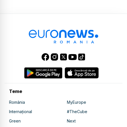
Teme
România
MyEurope
Internațional
#TheCube
Green
Next