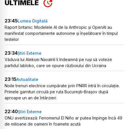
ULTIMELE
23:45
Lumea Digitală
Raport britanic: Modelele AI de la Anthropic și OpenAI au
manifestat comportamente autonome și înșelătoare în timpul
testelor
23:34
Știri Externe
Văduva lui Aleksei Navalnîi îi îndeamnă pe ruși să voteze
partidul Iabloko, care se opune războiului din Ucraina
23:15
Actualitate
Noile trenuri electrice cumpărate prin PNRR intră în circulație.
Primele garnituri circulă pe ruta București–Brașov după
aproape un an de întârzieri
22:40
Știri Externe
ONU avertizează: Fenomenul El Niño ar putea împinge încă 49
de milioane de oameni în foamete acută