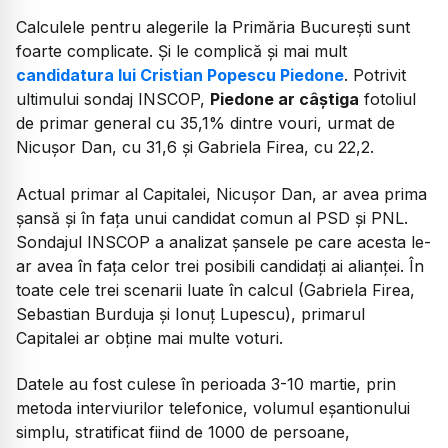
Calculele pentru alegerile la Primăria București sunt
foarte complicate. Și le complică și mai mult
candidatura lui Cristian Popescu Piedone
. Potrivit
ultimului sondaj INSCOP,
Piedone ar câștiga
fotoliul
de primar general cu 35,1% dintre vouri, urmat de
Nicușor Dan, cu 31,6 și Gabriela Firea, cu 22,2.
Actual primar al Capitalei, Nicușor Dan, ar avea prima
șansă și în fața unui candidat comun al PSD și PNL.
Sondajul INSCOP a analizat șansele pe care acesta le-
ar avea în fața celor trei posibili candidați ai alianței. În
toate cele trei scenarii luate în calcul (Gabriela Firea,
Sebastian Burduja și Ionuț Lupescu), primarul
Capitalei ar obține mai multe voturi.
Datele au fost culese în perioada 3-10 martie, prin
metoda interviurilor telefonice, volumul eșantionului
simplu, stratificat fiind de 1000 de persoane,