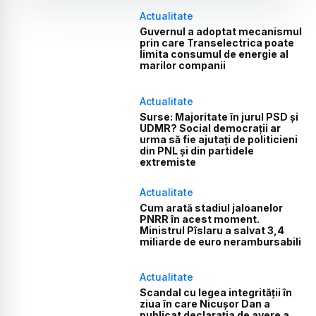
Actualitate
Guvernul a adoptat mecanismul
prin care Transelectrica poate
limita consumul de energie al
marilor companii
Actualitate
Surse: Majoritate în jurul PSD și
UDMR? Social democrații ar
urma să fie ajutați de politicieni
din PNL și din partidele
extremiste
Actualitate
Cum arată stadiul jaloanelor
PNRR în acest moment.
Ministrul Pîslaru a salvat 3,4
miliarde de euro nerambursabili
Actualitate
Scandal cu legea integrității în
ziua în care Nicușor Dan a
publicat declarația de avere a