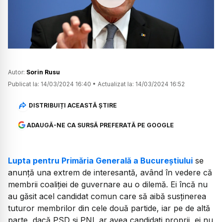
Watch
Autor:
Sorin Rusu
Publicat la:
14/03/2024 16:40
•
Actualizat la:
14/03/2024 16:52
DISTRIBUIȚI ACEASTĂ ȘTIRE
ADAUGĂ-NE CA SURSĂ PREFERATĂ PE GOOGLE
Lupta pentru Primăria Generală a Bucureștiului
se
anunță una extrem de interesantă, având în vedere că
membrii coaliției de guvernare au o dilemă. Ei încă nu
au găsit acel candidat comun care să aibă susținerea
tuturor membrilor din cele două partide, iar pe de altă
parte, dacă PSD și PNL ar avea candidați proprii, ei nu